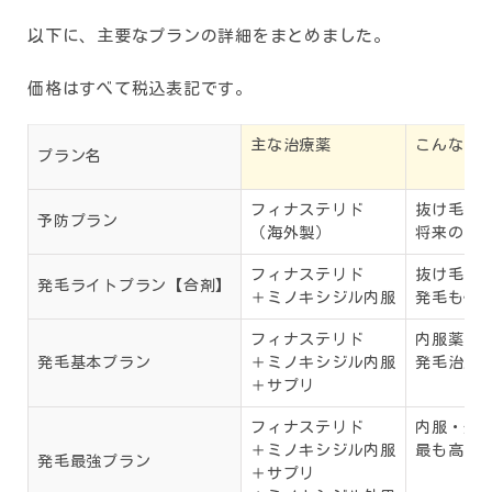
以下に、主要なプランの詳細をまとめました。
価格はすべて税込表記です。
主な治療薬
こんな人
プラン名
フィナステリド
抜け毛が
予防プラン
（海外製）
将来のた
フィナステリド
抜け毛を
発毛ライトプラン【合剤】
＋ミノキシジル内服
発毛も促
フィナステリド
内服薬で
発毛基本プラン
＋ミノキシジル内服
発毛治療
＋サプリ
フィナステリド
内服・外
＋ミノキシジル内服
最も高い
発毛最強プラン
＋サプリ