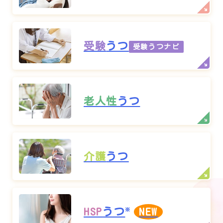
受験
うつ
受験うつナビ
老人性
うつ
介護
うつ
HSP
うつ
NEW
※