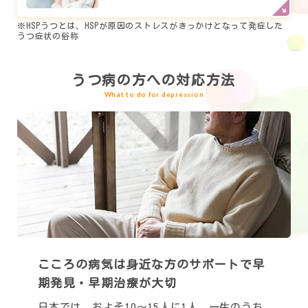
※HSPうつとは、HSPが原因のストレスがきっかけとなって発症した
うつ症状の俗称
うつ病の方への対応方法
What to do for depression
こころの病気は身近な方のサポートで
早
期発見・早期治療が大切
日本では、およそ10～15人に1人、一生のうち