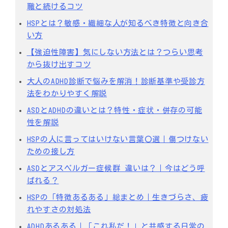
職と続けるコツ
HSPとは？敏感・繊細な人が知るべき特徴と向き合
い方
【強迫性障害】気にしない方法とは？つらい思考
から抜け出すコツ
大人のADHD診断で悩みを解消！診断基準や受診方
法をわかりやすく解説
ASDとADHDの違いとは？特性・症状・併存の可能
性を解説
HSPの人に言ってはいけない言葉〇選｜傷つけない
ための接し方
ASDとアスペルガー症候群 違いは？｜今はどう呼
ばれる？
HSPの「特徴あるある」総まとめ｜生きづらさ、疲
れやすさの対処法
ADHDあるある｜「これ私だ！」と共感する日常の