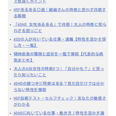
で見抜くポイント
HSPあるある〇選｜繊細さんの特徴と思わず共感す
る瞬間
「ADHD 女性あるある」で共感！大人の特徴と知ら
れざる困りごと
ASDの人が向いている仕事・適職【特性を活かす探
し方・一覧】
精神疾患の種類と症状を一覧で解説【代表的な病
気まとめ】
大人のASD女性の特徴5つ｜「自分かも？」と思っ
たら知りたいこと
ADHDの顔つきに特徴はある？見た目だけでは分か
らない特性を解説
HSP診断テスト・セルフチェック｜あなたの敏感さ
がわかる
ADHDに向いている仕事・働き方｜特性を活かす適