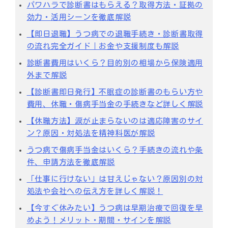
パワハラで診断書はもらえる？取得方法・証拠の
効力・活用シーンを徹底解説
【即日退職】うつ病での退職手続き・診断書取得
の流れ完全ガイド｜お金や支援制度も解説
診断書費用はいくら？目的別の相場から保険適用
外まで解説
【診断書即日発行】不眠症の診断書のもらい方や
費用、休職・傷病手当金の手続きなど詳しく解説
【休職方法】涙が止まらないのは適応障害のサイ
ン？原因・対処法を精神科医が解説
うつ病で傷病手当金はいくら？手続きの流れや条
件、申請方法を徹底解説
「仕事に行けない」は甘えじゃない？原因別の対
処法や会社への伝え方を詳しく解説！
【今すぐ休みたい】うつ病は早期治療で回復を早
めよう！メリット・期間・サインを解説