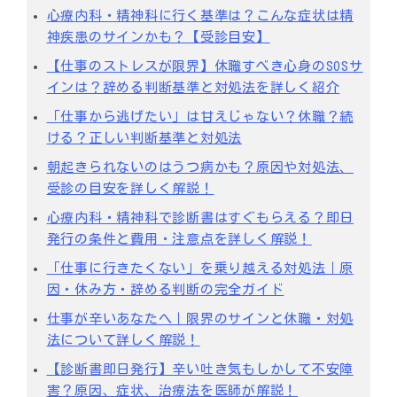
心療内科・精神科に行く基準は？こんな症状は精
神疾患のサインかも？【受診目安】
【仕事のストレスが限界】休職すべき心身のSOSサ
インは？辞める判断基準と対処法を詳しく紹介
「仕事から逃げたい」は甘えじゃない？休職？続
ける？正しい判断基準と対処法
朝起きられないのはうつ病かも？原因や対処法、
受診の目安を詳しく解説！
心療内科・精神科で診断書はすぐもらえる？即日
発行の条件と費用・注意点を詳しく解説！
「仕事に行きたくない」を乗り越える対処法｜原
因・休み方・辞める判断の完全ガイド
仕事が辛いあなたへ｜限界のサインと休職・対処
法について詳しく解説！
【診断書即日発行】辛い吐き気もしかして不安障
害？原因、症状、治療法を医師が解説！