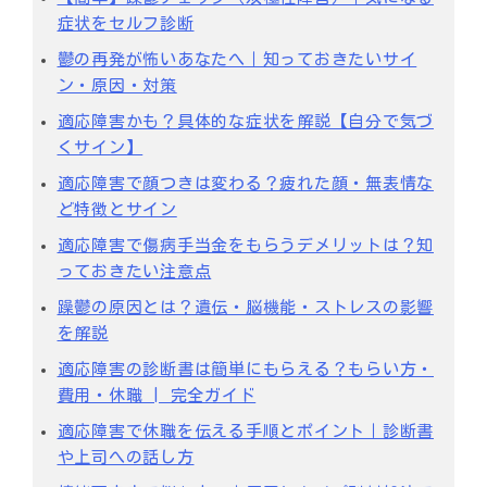
症状をセルフ診断
鬱の再発が怖いあなたへ｜知っておきたいサイ
ン・原因・対策
適応障害かも？具体的な症状を解説【自分で気づ
くサイン】
適応障害で顔つきは変わる？疲れた顔・無表情な
ど特徴とサイン
適応障害で傷病手当金をもらうデメリットは？知
っておきたい注意点
躁鬱の原因とは？遺伝・脳機能・ストレスの影響
を解説
適応障害の診断書は簡単にもらえる？もらい方・
費用・休職 | 完全ガイド
適応障害で休職を伝える手順とポイント｜診断書
や上司への話し方