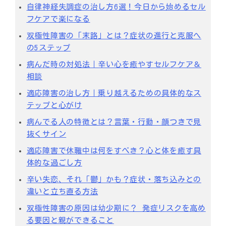
自律神経失調症の治し方6選！今日から始めるセル
フケアで楽になる
双極性障害の「末路」とは？症状の進行と克服へ
の5ステップ
病んだ時の対処法｜辛い心を癒やすセルフケア＆
相談
適応障害の治し方｜乗り越えるための具体的なス
テップと心がけ
病んでる人の特徴とは？言葉・行動・顔つきで見
抜くサイン
適応障害で休職中は何をすべき？心と体を癒す具
体的な過ごし方
辛い失恋、それ「鬱」かも？症状・落ち込みとの
違いと立ち直る方法
双極性障害の原因は幼少期に？ 発症リスクを高め
る要因と親ができること