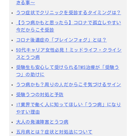
きる事～
うつ症状でクリニックを受診するタイミングは？
【うつ病かもと思ったら】コロナで孤立しやすい
今だからこそ受診
コロナ後遺症の「ブレインフォグ」とは？
50代キャリア女性必見！ミッドライフ・クライシ
スとうつ病
受験生も安心して受けられるTMS治療が「受験う
つ」の助けに
うつ病かも？周りの⼈だからこそ気づけるサイン
受験うつの対処と予防
IT業界で働く人に知ってほしい「うつ病」になり
やすい理由
大人の発達障害とうつ病
五月病とは？症状と対処法について