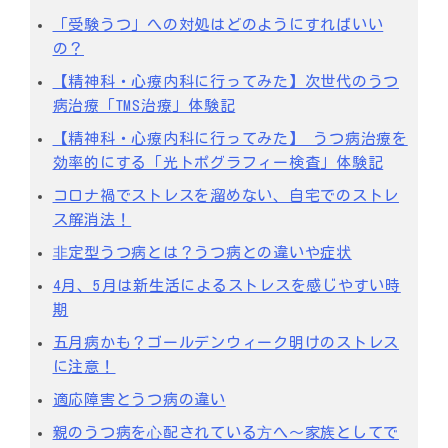
「受験うつ」への対処はどのようにすればいい
の？
【精神科・心療内科に行ってみた】次世代のうつ
病治療「TMS治療」体験記
【精神科・心療内科に行ってみた】 うつ病治療を
効率的にする「光トポグラフィー検査」体験記
コロナ禍でストレスを溜めない、自宅でのストレ
ス解消法！
⾮定型うつ病とは？うつ病との違いや症状
4月、5月は新生活によるストレスを感じやすい時
期
五月病かも？ゴールデンウィーク明けのストレス
に注意！
適応障害とうつ病の違い
親のうつ病を⼼配されている⽅へ～家族としてで