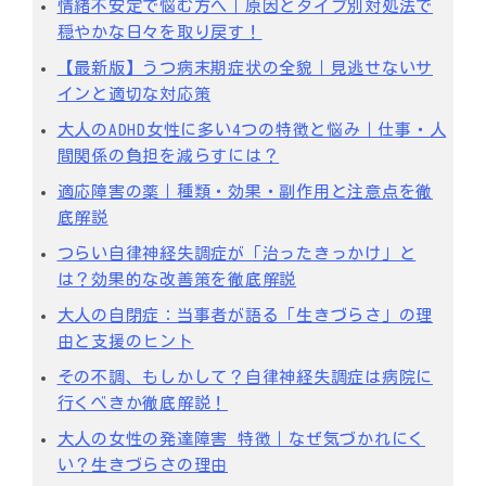
情緒不安定で悩む方へ｜原因とタイプ別対処法で
穏やかな日々を取り戻す！
【最新版】うつ病末期症状の全貌｜見逃せないサ
インと適切な対応策
大人のADHD女性に多い4つの特徴と悩み｜仕事・人
間関係の負担を減らすには？
適応障害の薬｜種類・効果・副作用と注意点を徹
底解説
つらい自律神経失調症が「治ったきっかけ」と
は？効果的な改善策を徹底解説
大人の自閉症：当事者が語る「生きづらさ」の理
由と支援のヒント
その不調、もしかして？自律神経失調症は病院に
行くべきか徹底解説！
大人の女性の発達障害 特徴｜なぜ気づかれにく
い？生きづらさの理由