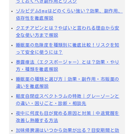
っておくべき副作用とリスク
ゾルピデム5mgはどのくらい強い？効果、副作用、
依存性を徹底解説
クエチアピンとは？やばいと言われる理由から安
全な使い方まで解説
睡眠薬の危険度を種類別に徹底比較！リスクを知
って安全に使うには？
暴露療法（エクスポージャー）とは？効果・やり
方・種類を徹底解説
睡眠薬の種類と選び方｜効果・副作用・市販薬の
違いを徹底解説
軽度自閉症スペクトラムの特徴｜グレーゾーンと
の違い・困りごと・診断・相談先
夜中に何度も目が覚める原因と対策｜中途覚醒を
改善し熟睡する方法
加味帰脾湯はいつから効果が出る？目安期間と効