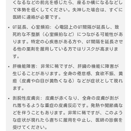
くなるなどの前兆を感じたら、座るか横になるなどし
て体勢を低くしてください。失神した場合は、すぐに
医師に連絡が必要です。
QT延長、心室頻拍:
心電図上のQT間隔が延長し、致
死的な不整脈（心室頻拍など）につながる可能性があ
ります。特定の心疾患がある方や、QT間隔を延長させ
る他の薬剤を服用している方ではリスクが高まりま
す。
肝機能障害:
非常に稀ですが、肝臓の機能に障害が
生じることがあります。全身の倦怠感、食欲不振、黄
疸（皮膚や白目が黄色くなる）などが症状として現れ
ます。
剥脱性皮膚炎:
皮膚が赤くなり、全身の皮膚が剥が
れ落ちるような重症の皮膚反応です。発熱や関節痛な
どを伴うこともあります。非常に稀ですが、このよう
な症状が現れたら直ちに服用を中止し、医師の診察を
受けてください。