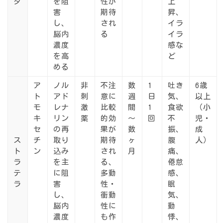
タ
を阻
性が
上
害
期待
昇、
し、
され
イラ
脳内
る
イラ
濃度
感な
を高
ど
める
ア
ノル
非
不注
数
1
吐き
6歳
ト
アド
刺
意に
週
日
気、
以上
モ
レナ
激
比較
間
1
食欲
（小
キ
リン
薬
的効
～
回
不
児・
セ
の再
果が
数
振、
成
ス
チ
取り
期待
ヶ
腹
人）
ト
ン
込み
され
月
痛、
ラ
を主
る、
倦怠
テ
に阻
多動
感、
ラ
害
性・
眠
し、
衝動
気、
脳内
性に
動
濃度
も作
悸、