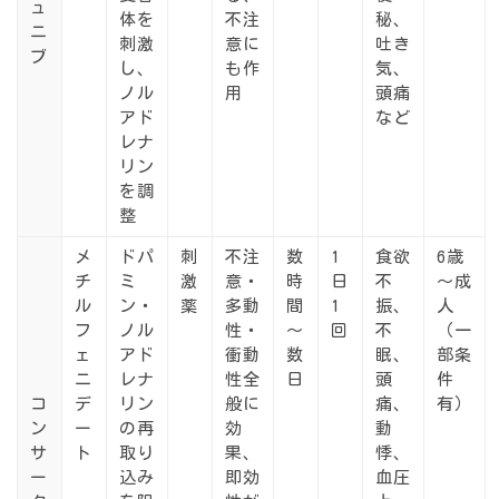
ュ
体を
不注
秘、
ニ
刺激
意に
吐き
ブ
し、
も作
気、
ノル
用
頭痛
アド
など
レナ
リン
を調
整
メ
ドパ
刺
不注
数
1
食欲
6歳
チ
ミ
激
意・
時
日
不
～成
ル
ン・
薬
多動
間
1
振、
人
フ
ノル
性・
～
回
不
（一
ェ
アド
衝動
数
眠、
部条
ニ
レナ
性全
日
頭
件
コ
デ
リン
般に
痛、
有）
ン
ー
の再
効
動
サ
ト
取り
果、
悸、
ー
込み
即効
血圧