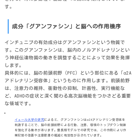
す。
成分「グアンファシン」と脳への作用機序
インチュニブの有効成分は
グアンファシン
という物質で
す。このグアンファシンは、脳内のノルアドレナリンとい
う神経伝達物質の働きを調整することによって効果を発揮
します。
具体的には、脳の
前頭前野（PFC）
という部位にある「α2A
アドレナリン受容体」というものに作用します。前頭前野
は、注意力の維持、衝動性の抑制、計画性、実行機能な
ど、ADHDの症状と深く関わる高次脳機能をつかさどる重要
な領域です。
イェール大学の研究
によると、グアンファシンはα2Aアドレナリン受容体を
刺激することで、脳の前頭前野による行動、注意、感情の
トップダウン制御
を強化する働きがあります。霊長類モデルでの研究では、この作用により
作
業記憶の改善や注意散漫の軽減
に有効性が示されています。