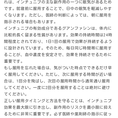
れは、インチュニブの主な副作用の一つに眠気があるため
です。就寝前に服用することで、日中の眠気を軽減しやす
くなります。ただし、医師の判断によっては、朝に服用を
指示される場合もあります。
インチュニブの有効成分であるグアンファシンは、体内に
比較的長く留まる性質があります。効果の持続時間は
24時
間程度
とされており、1日1回の服用で効果が持続するよう
に設計されています。そのため、毎日同じ時間帯に服用す
ることが、血中濃度を安定させ、効果を持続させるために
重要です。
もし服用を忘れた場合は、気がついた時点でできるだけ早
く服用してください。ただし、次に服用する時間が近い場
合は、1回分を飛ばし、次回の服用時間から通常通り服用
してください。一度に2回分を服用することは絶対に避け
てください。
正しい服用タイミングと方法を守ることは、
インチュニブ
効果
を最大限に引き出し、副作用のリスクを最小限に抑え
るために非常に重要です。必ず医師や薬剤師の指示に従っ