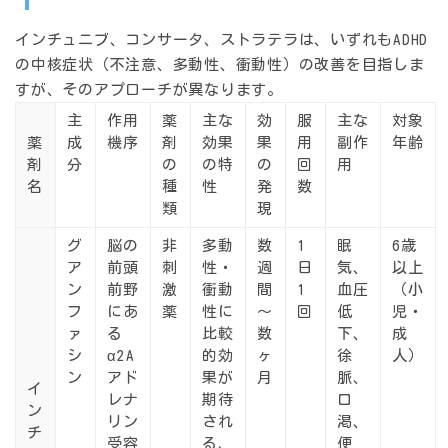
インチュニブ、コンサータ、ストラテラは、いずれもADHD
の中核症状（不注意、多動性、衝動性）の改善を目指しま
すが、そのアプローチが異なります。
主
作用
薬
主な
効
服
主な
対象
薬
成
機序
剤
効果
果
用
副作
年齢
剤
分
の
の特
の
回
用
名
種
性
発
数
類
現
グ
脳の
非
多動
数
1
眠
6歳
ア
前頭
刺
性・
週
日
気、
以上
ン
前野
激
衝動
間
1
血圧
（小
フ
にあ
薬
性に
～
回
低
児・
ァ
る
比較
数
下、
成
シ
α2A
的効
ヶ
徐
人）
ン
アド
果が
月
脈、
イ
レナ
期待
口
ン
リン
され
渇、
チ
受容
る、
便