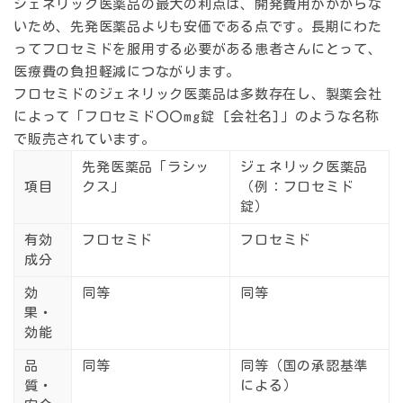
ジェネリック医薬品の最大の利点は、開発費用がかからな
いため、先発医薬品よりも安価である点です。長期にわた
ってフロセミドを服用する必要がある患者さんにとって、
医療費の負担軽減につながります。
フロセミドのジェネリック医薬品は多数存在し、製薬会社
によって「フロセミド〇〇mg錠 [会社名]」のような名称
で販売されています。
先発医薬品「ラシッ
ジェネリック医薬品
項目
クス」
（例：フロセミド
錠）
有効
フロセミド
フロセミド
成分
効
同等
同等
果・
効能
品
同等
同等（国の承認基準
質・
による）