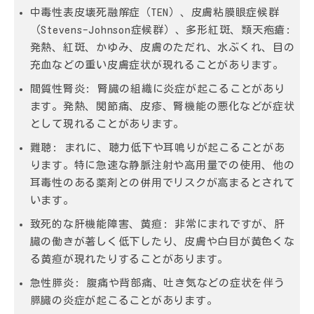
中毒性表皮壊死融解症（TEN）、皮膚粘膜眼症候群
（Stevens-Johnson症候群）、多形紅斑、類天疱瘡:
発熱、紅斑、かゆみ、皮膚のただれ、水ぶくれ、目の
充血などの重い皮膚症状が現れることがあります。
間質性腎炎:
腎臓の組織に炎症が起こることがあり
ます。発熱、関節痛、皮疹、腎機能の悪化などが症状
として現れることがあります。
難聴:
まれに、聴力低下や耳鳴りが起こることがあ
ります。特に急速な静脈注射や高用量での使用、他の
耳毒性のある薬剤との併用でリスクが高まるとされて
います。
致死的な肝機能障害、黄疸:
非常にまれですが、肝
臓の働きが著しく低下したり、皮膚や白目が黄色くな
る黄疸が現れたりすることがあります。
急性膵炎:
腹痛や背部痛、吐き気などの症状を伴う
膵臓の炎症が起こることがあります。