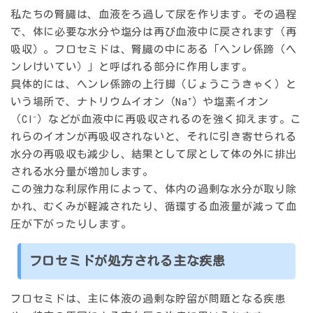
私たちの腎臓は、血液をろ過して尿を作ります。その過程
で、体に必要な水分や塩分は再び血液中に戻されます（再
吸収）。フロセミドは、腎臓の中にある「ヘンレ係蹄（ヘ
ンレけいてい）」と呼ばれる部分に作用します。
具体的には、ヘンレ係蹄の上行脚（じょうこうきゃく）と
いう場所で、ナトリウムイオン（Na⁺）や塩素イオン
（Cl⁻）などが血液中に再吸収されるのを強く抑えます。こ
れらのイオンが再吸収されないと、それに引き寄せられる
水分の再吸収も減少し、結果として尿として体の外に排出
される水分量が増加します。
この強力な利尿作用によって、体内の過剰な水分が取り除
かれ、むくみが軽減されたり、循環する血液量が減って血
圧が下がったりします。
フロセミドが処方される主な疾患
フロセミドは、主に体液の過剰な貯留が問題となる疾患