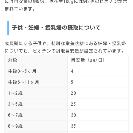
には目安量の約5倍、落花生100gには約2倍のビオチンが含
まれています。
子供・妊婦・授乳婦の摂取について
成長期にある子供や、特別な栄養状態にある妊婦・授乳婦
についても、ビオチンの摂取目安量が設定されています。
対象
目安量（μg/日）
生後0〜5ヶ月
4
生後6〜11ヶ月
5
1〜2歳
20
3〜5歳
25
6〜7歳
30
8〜9歳
35