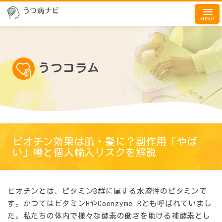
MENU
うつコラム
ビオチン効果は肌・髪に？副作用「やば
い」噂と個人輸入リスクを解説
ビオチンとは、ビタミンB群に属する水溶性のビタミンで
す。かつてはビタミンHやCoenzyme Rとも呼ばれていまし
た。私たちの体内で様々な酵素の働きを助ける補酵素とし