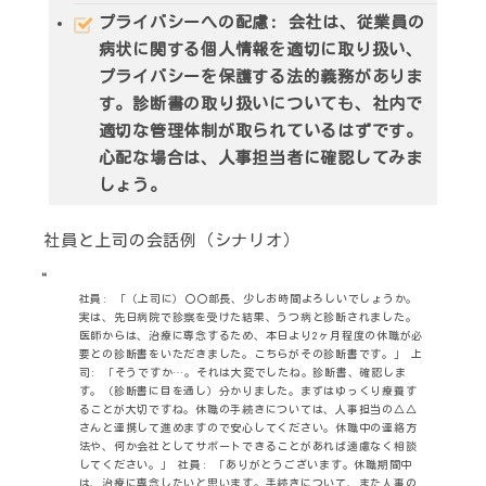
プライバシーへの配慮
: 会社は、従業員の
病状に関する個人情報を適切に取り扱い、
プライバシーを保護する法的義務がありま
す。診断書の取り扱いについても、社内で
適切な管理体制が取られているはずです。
心配な場合は、人事担当者に確認してみま
しょう。
社員と上司の会話例（シナリオ）
社員
: 「（上司に）〇〇部長、少しお時間よろしいでしょうか。
実は、先日病院で診察を受けた結果、うつ病と診断されました。
医師からは、治療に専念するため、本日より2ヶ月程度の休職が必
要との診断書をいただきました。こちらがその診断書です。」
上
司
: 「そうですか…。それは大変でしたね。診断書、確認しま
す。（診断書に目を通し）分かりました。まずはゆっくり療養す
ることが大切ですね。休職の手続きについては、人事担当の△△
さんと連携して進めますので安心してください。休職中の連絡方
法や、何か会社としてサポートできることがあれば遠慮なく相談
してください。」
社員
: 「ありがとうございます。休職期間中
は、治療に専念したいと思います。手続きについて、また人事の