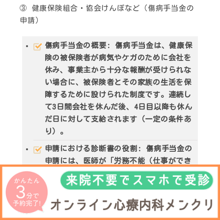
③ 健康保険組合・協会けんぽなど（傷病手当金の
申請）
傷病手当金の概要
: 傷病手当金は、健康保
険の被保険者が病気やケガのために会社を
休み、事業主から十分な報酬が受けられな
い場合に、被保険者とその家族の生活を保
障するために設けられた制度です。連続し
て3日間会社を休んだ後、4日目以降も休ん
だ日に対して支給されます（一定の条件あ
り）。
申請における診断書の役割
: 傷病手当金の
申請には、医師が「労務不能（仕事ができ
ない状態）」であったことを証明する書類
が必要です。多くの場合、申請書に医師が
記入する欄が設けられています。
注意点
: