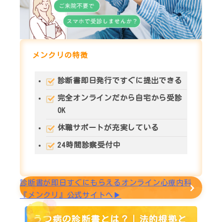
メンクリの特徴
診断書即日発行
ですぐに提出できる
完全オンライン
だから自宅から受診
OK
休職サポート
が充実している
24時間診察
受付中
診断書が即日すぐにもらえるオンライン心療内科
『メンクリ』公式サイトへ▶︎
うつ病の診断書とは？｜法的根拠と