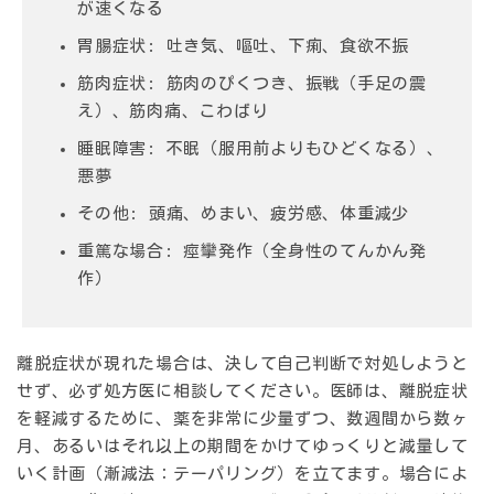
が速くなる
胃腸症状
: 吐き気、嘔吐、下痢、食欲不振
筋肉症状
: 筋肉のぴくつき、振戦（手足の震
え）、筋肉痛、こわばり
睡眠障害
: 不眠（服用前よりもひどくなる）、
悪夢
その他
: 頭痛、めまい、疲労感、体重減少
重篤な場合
: 痙攣発作（全身性のてんかん発
作）
離脱症状が現れた場合は、決して自己判断で対処しようと
せず、必ず処方医に相談してください。医師は、離脱症状
を軽減するために、薬を非常に少量ずつ、数週間から数ヶ
月、あるいはそれ以上の期間をかけてゆっくりと減量して
いく計画（漸減法：テーパリング）を立てます。場合によ