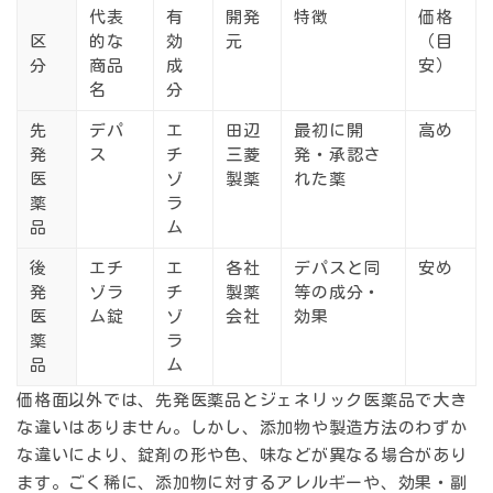
代表
有
開発
特徴
価格
区
的な
効
元
（目
分
商品
成
安）
名
分
先
デパ
エ
田辺
最初に開
高め
発
ス
チ
三菱
発・承認さ
医
ゾ
製薬
れた薬
薬
ラ
品
ム
後
エチ
エ
各社
デパスと同
安め
発
ゾラ
チ
製薬
等の成分・
医
ム錠
ゾ
会社
効果
薬
ラ
品
ム
価格面以外では、先発医薬品とジェネリック医薬品で大き
な違いはありません。しかし、添加物や製造方法のわずか
な違いにより、錠剤の形や色、味などが異なる場合があり
ます。ごく稀に、添加物に対するアレルギーや、効果・副