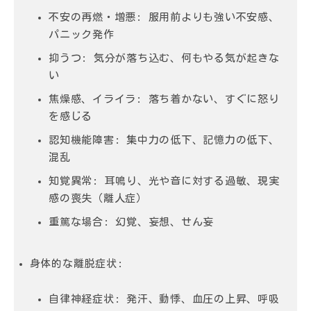
不安の再燃・増悪
: 服用前よりも強い不安感、
パニック発作
抑うつ
: 気分が落ち込む、何もやる気が起きな
い
焦燥感、イライラ
: 落ち着かない、すぐに怒り
を感じる
認知機能障害
: 集中力の低下、記憶力の低下、
混乱
知覚異常
: 耳鳴り、光や音に対する過敏、現実
感の喪失（離人症）
重篤な場合
: 幻覚、妄想、せん妄
身体的な離脱症状
:
自律神経症状
: 発汗、動悸、血圧の上昇、呼吸