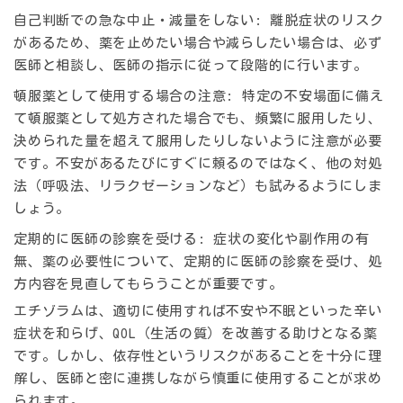
自己判断での急な中止・減量をしない
: 離脱症状のリスク
があるため、薬を止めたい場合や減らしたい場合は、必ず
医師と相談し、医師の指示に従って段階的に行います。
頓服薬として使用する場合の注意
: 特定の不安場面に備え
て頓服薬として処方された場合でも、頻繁に服用したり、
決められた量を超えて服用したりしないように注意が必要
です。不安があるたびにすぐに頼るのではなく、他の対処
法（呼吸法、リラクゼーションなど）も試みるようにしま
しょう。
定期的に医師の診察を受ける
: 症状の変化や副作用の有
無、薬の必要性について、定期的に医師の診察を受け、処
方内容を見直してもらうことが重要です。
エチゾラムは、適切に使用すれば不安や不眠といった辛い
症状を和らげ、QOL（生活の質）を改善する助けとなる薬
です。しかし、依存性というリスクがあることを十分に理
解し、医師と密に連携しながら慎重に使用することが求め
られます。