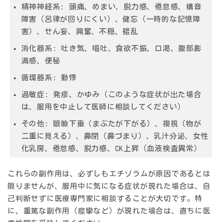
精神神経系
: 頭痛、めまい、脱力感、倦怠感、構音
障害（呂律が回りにくい）、健忘（一時的な記憶障
害）、せん妄、興奮、不穏、錯乱
消化器系
: 吐き気、嘔吐、食欲不振、口渇、腹部膨
満感、便秘
循環器系
: 動悸
過敏症
: 発疹、かゆみ（このような症状が出た場合
は、服用を中止して医師に相談してください）
その他
: 眼瞼下垂（まぶたが下がる）、複視（物が
二重に見える）、鼻閉（鼻づまり）、乳汁分泌、女性
化乳房、倦怠感、脱力感、CK上昇（血液検査異常）
これらの副作用は、必ずしもエチゾラムが原因であるとは
限りませんが、服用中に気になる症状が現れた場合は、自
己判断せずに医療専門家に相談することが大切です。特
に、重篤な副作用（痙攣など）が現れた場合は、直ちに医