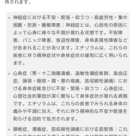
待されます。
神経症における不安・緊張・抑うつ・易疲労性・集中
困難・愁訴・睡眠障害
：神経症とは、心因性の原因に
よって心身に様々な不調が現れる状態です。不安障
害、パニック障害、強迫性障害、身体表現性障害など
が含まれることがあります。エチゾラムは、これらの
疾患に伴う精神症状や身体症状の緩和に広く用いられ
ます。
心身症（胃・十二指腸潰瘍、過敏性腸症候群、高血圧
症、頭部・頸部・肩・腰の疼痛、筋収縮性頭痛）にお
ける身体症候並びに不安・緊張・抑うつ
：心身症は、
心理社会的要因が深く関与して身体症状が現れる病態
です。エチゾラムは、これらの疾患でみられる身体の
痛みや不調に加え、それに伴う精神的な不安や緊張を
和らげる目的で処方されます。
頸椎症、腰痛症、筋収縮性頭痛における筋緊張
：これ