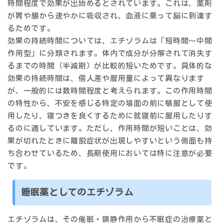
時間程度で効果が出始めるとされています。これは、薬剤
が胃や腸から速やかに吸収され、血液に乗って脳に到達す
るためです。
効果の持続時間については、エチゾラムは「短時間～中間
作用型」に分類されます。体内で成分が分解されて消失す
るまでの時間（半減期）が比較的短いためです。具体的な
効果の持続時間は、個人差や服用量によって異なります
が、一般的には数時間程度と考えられます。この作用時間
の特性から、不安を感じる特定の場面の前に頓服として使
用したり、寝つきを良くするために就寝前に服用したりす
るのに適しています。ただし、作用時間が短いことは、効
果が切れたときに離脱症状が出現しやすいという側面も持
ち合わせているため、長期使用においては特に注意が必要
です。
睡眠薬としてのエチゾラム
エチゾラムは、その催眠・鎮静作用から不眠症の治療薬と