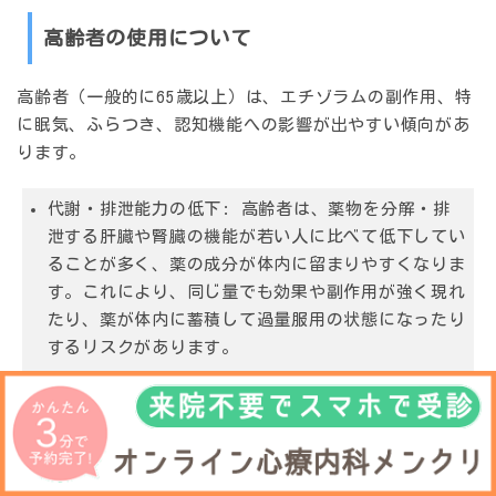
高齢者の使用について
高齢者（一般的に65歳以上）は、エチゾラムの副作用、特
に眠気、ふらつき、認知機能への影響が出やすい傾向があ
ります。
代謝・排泄能力の低下
: 高齢者は、薬物を分解・排
泄する肝臓や腎臓の機能が若い人に比べて低下してい
ることが多く、薬の成分が体内に留まりやすくなりま
す。これにより、同じ量でも効果や副作用が強く現れ
たり、薬が体内に蓄積して過量服用の状態になったり
するリスクがあります。
転倒・骨折リスクの増加
: ふらつきや筋力低下の副
作用により、転倒しやすくなり、大腿骨頸部骨折など
の重篤な骨折につながるリスクが高まります。骨折は
高齢者のADL（日常生活動作）やQOLを著しく低下さ
せ、寝たきりの原因となることもあります。