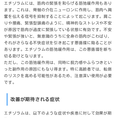
エチゾラムには、筋肉の緊張を和らげる筋弛緩作用もあり
ます。これは、脊髄の介在ニューロンに作用し、筋肉へ興
奮を伝える信号を抑制することによって起こります。肩こ
りや腰痛、緊張型頭痛のように、精神的なストレスや不安
が原因で筋肉が過度に緊張している状態に有効です。不安
や緊張が強いと、無意識のうちに全身の筋肉がこわばり、
それがさらなる不快症状を引き起こす悪循環に陥ることが
あります。エチゾラムの筋弛緩作用は、この悪循環を断ち
切る助けとなります。
ただし、この筋弛緩作用は、同時に脱力感やふらつきとい
った副作用の原因にもなり得ます。特に高齢者では、転倒
のリスクを高める可能性があるため、注意深い使用が必要
です。
改善が期待される症状
エチゾラムは、以下のような症状や疾患に対して効果が期