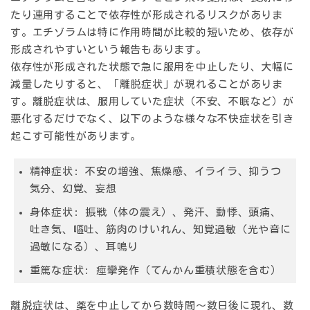
たり連用することで依存性が形成されるリスクがありま
す。エチゾラムは特に作用時間が比較的短いため、依存が
形成されやすいという報告もあります。
依存性が形成された状態で急に服用を中止したり、大幅に
減量したりすると、「離脱症状」が現れることがありま
す。離脱症状は、服用していた症状（不安、不眠など）が
悪化するだけでなく、以下のような様々な不快症状を引き
起こす可能性があります。
精神症状
: 不安の増強、焦燥感、イライラ、抑うつ
気分、幻覚、妄想
身体症状
: 振戦（体の震え）、発汗、動悸、頭痛、
吐き気、嘔吐、筋肉のけいれん、知覚過敏（光や音に
過敏になる）、耳鳴り
重篤な症状
: 痙攣発作（てんかん重積状態を含む）
離脱症状は、薬を中止してから数時間～数日後に現れ、数