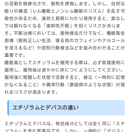
の活動を鎮静化させ、眠気を誘発します。しかし、自然な
眠りの構造（レム睡眠とノンレム睡眠のリズム）を乱す可
能性があるため、漫然と長期にわたり使用すると、薬なし
では眠れなくなる「薬剤性不眠」を招くリスクがありま
す。不眠治療においては、薬物療法だけでなく、睡眠衛生
指導（規則正しい生活、寝る前のカフェインやアルコール
を控えるなど）や認知行動療法などを組み合わせることが
重要です。
睡眠薬としてエチゾラムを服用する際は、必ず就寝直前に
服用し、服用後は速やかに床につくようにしてください。
服用後に覚醒した状態で活動すると、健忘（一時的に記憶
がなくなること）や異常行動（夢遊病のような状態）が現
れるリスクが高まります。
エチゾラムとデパスの違い
エチゾラムとデパスは、有効成分としては全く同じ「エチ
ゾラム」を含む医薬品です。しかし、一般的に「デパス」