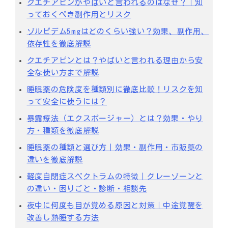
クエチアピンがやばいと言われるのはなぜ？｜知
っておくべき副作用とリスク
ゾルピデム5mgはどのくらい強い？効果、副作用、
依存性を徹底解説
クエチアピンとは？やばいと言われる理由から安
全な使い方まで解説
睡眠薬の危険度を種類別に徹底比較！リスクを知
って安全に使うには？
暴露療法（エクスポージャー）とは？効果・やり
方・種類を徹底解説
睡眠薬の種類と選び方｜効果・副作用・市販薬の
違いを徹底解説
軽度自閉症スペクトラムの特徴｜グレーゾーンと
の違い・困りごと・診断・相談先
夜中に何度も目が覚める原因と対策｜中途覚醒を
改善し熟睡する方法