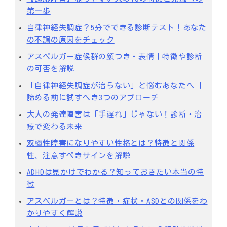
第一歩
自律神経失調症？5分でできる診断テスト！あなた
の不調の原因をチェック
アスペルガー症候群の顔つき・表情｜特徴や診断
の可否を解説
「自律神経失調症が治らない」と悩むあなたへ |
諦める前に試すべき3つのアプローチ
大人の発達障害は「手遅れ」じゃない！診断・治
療で変わる未来
双極性障害になりやすい性格とは？特徴と関係
性、注意すべきサインを解説
ADHDは見かけでわかる？知っておきたい本当の特
徴
アスペルガーとは？特徴・症状・ASDとの関係をわ
かりやすく解説