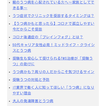
親のうつ病を⼼配されている⽅へ～家族としてで
きる事～
うつ症状でクリニックを受診するタイミングは？
【うつ病かもと思ったら】コロナで孤立しやすい
今だからこそ受診
コロナ後遺症の「ブレインフォグ」とは？
50代キャリア女性必見！ミッドライフ・クライシ
スとうつ病
受験生も安心して受けられるTMS治療が「受験う
つ」の助けに
うつ病かも？周りの⼈だからこそ気づけるサイン
受験うつの対処と予防
IT業界で働く人に知ってほしい「うつ病」になり
やすい理由
大人の発達障害とうつ病