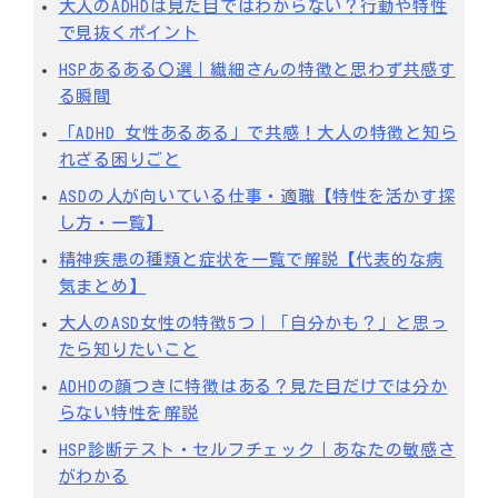
大人のADHDは見た目ではわからない？行動や特性
で見抜くポイント
HSPあるある〇選｜繊細さんの特徴と思わず共感す
る瞬間
「ADHD 女性あるある」で共感！大人の特徴と知ら
れざる困りごと
ASDの人が向いている仕事・適職【特性を活かす探
し方・一覧】
精神疾患の種類と症状を一覧で解説【代表的な病
気まとめ】
大人のASD女性の特徴5つ｜「自分かも？」と思っ
たら知りたいこと
ADHDの顔つきに特徴はある？見た目だけでは分か
らない特性を解説
HSP診断テスト・セルフチェック｜あなたの敏感さ
がわかる