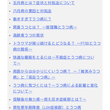
五月病とは？症状と対処法について
六月病の要因と対処法
働きすぎてうつ病に？
昇進うつとは？ ～管理職とうつ病～
高齢者うつの現状
トラウマが残り続けるとどうなる？ ～PTSDとうつ
病の関係～
快適な睡眠をとるには〜不眠症とうつ病につい
て〜
周囲からは分かりにくいうつ病？ 〜「微笑みうつ
病」と「仮⾯うつ病」〜
うつ病に気づくには？～うつ病による影響と変化
について～
受験後の無⼒感〜燃え尽き症候群とは？〜
男性更年期障害（LOH症候群）とうつ病