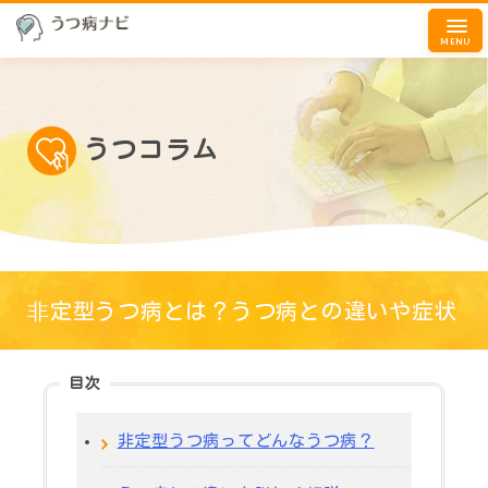
MENU
うつコラム
⾮定型うつ病とは？うつ病との違いや症状
目次
非定型うつ病ってどんなうつ病？