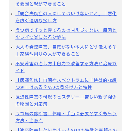
る要因と親ができること
「統合失調症の人にしてはいけないこと」｜悪化
を防ぐ適切な接し方
うつ病でずっと寝てるのは甘えじゃない。原因と
少しずつ楽になる対処法
大人の発達障害、自覚がない本人にどう伝える？
｜家族や周りの人ができること
不安障害の治し方｜自力で改善する方法と治療ガ
イド
【医師監修】自閉症スペクトラムに「特徴的な顔
つき」はある？ASDの見分け方と特性
強迫性障害の母親のヒステリー｜苦しい親子関係
の原因と対応策
うつ病の診断書｜休職・手当に必要？すぐもらう
方法・注意点
【適応障害】なりやすい人の10の特徴と克服への