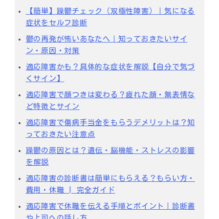
【簡単】躁鬱チェック（双極性障害）｜気になる
症状をセルフ診断
鬱の再発が怖いあなたへ｜知っておきたいサイ
ン・原因・対策
適応障害かも？具体的な症状を解説【自分で気づ
くサイン】
適応障害で顔つきは変わる？疲れた顔・無表情な
ど特徴とサイン
適応障害で傷病手当金をもらうデメリットは？知
っておきたい注意点
躁鬱の原因とは？遺伝・脳機能・ストレスの影響
を解説
適応障害の診断書は簡単にもらえる？もらい方・
費用・休職 | 完全ガイド
適応障害で休職を伝える手順とポイント｜診断書
や上司への話し方