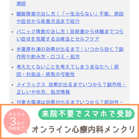
解説
睡眠障害の治し方｜「一生治らない」不眠、原因
や症状から改善方法まで紹介
パニック障害の治し方｜診断書から休職までつら
い症状を克服する治療法とセルフケア
半夏厚朴湯の効果が出るまで｜いつから効く？副
作用や飲み方・口コミ・処方
考えたくないことを考えてしまうあなたへ｜原
因・対処法・病気の可能性
メイラックス 効果が出るまでいつから？副作用・
正しいやめ方、処方情報
甘麦大棗湯は効果が出るまでいつから？即効性・
効能・副作用を解説
【東京】心療内科・精神科クリニックのおすすめ
98選
【新宿】心療内科・精神科クリニックのおすすめ