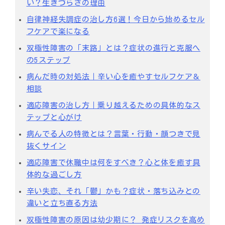
い？生きづらさの理由
自律神経失調症の治し方6選！今日から始めるセル
フケアで楽になる
双極性障害の「末路」とは？症状の進行と克服へ
の5ステップ
病んだ時の対処法｜辛い心を癒やすセルフケア＆
相談
適応障害の治し方｜乗り越えるための具体的なス
テップと心がけ
病んでる人の特徴とは？言葉・行動・顔つきで見
抜くサイン
適応障害で休職中は何をすべき？心と体を癒す具
体的な過ごし方
辛い失恋、それ「鬱」かも？症状・落ち込みとの
違いと立ち直る方法
双極性障害の原因は幼少期に？ 発症リスクを高め