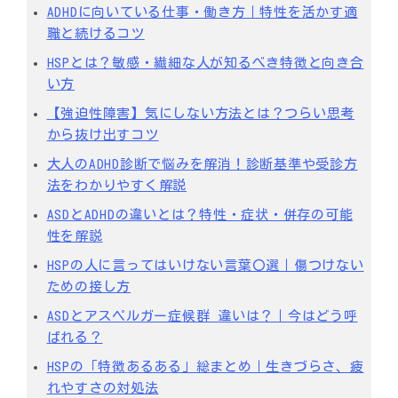
ADHDに向いている仕事・働き方｜特性を活かす適
職と続けるコツ
HSPとは？敏感・繊細な人が知るべき特徴と向き合
い方
【強迫性障害】気にしない方法とは？つらい思考
から抜け出すコツ
大人のADHD診断で悩みを解消！診断基準や受診方
法をわかりやすく解説
ASDとADHDの違いとは？特性・症状・併存の可能
性を解説
HSPの人に言ってはいけない言葉〇選｜傷つけない
ための接し方
ASDとアスペルガー症候群 違いは？｜今はどう呼
ばれる？
HSPの「特徴あるある」総まとめ｜生きづらさ、疲
れやすさの対処法