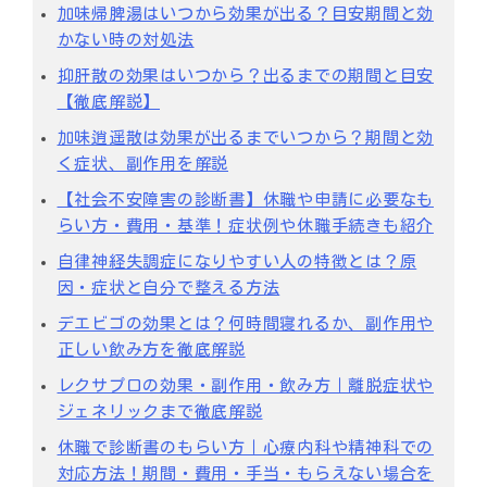
加味帰脾湯はいつから効果が出る？目安期間と効
かない時の対処法
抑肝散の効果はいつから？出るまでの期間と目安
【徹底解説】
加味逍遥散は効果が出るまでいつから？期間と効
く症状、副作用を解説
【社会不安障害の診断書】休職や申請に必要なも
らい方・費用・基準！症状例や休職手続きも紹介
自律神経失調症になりやすい人の特徴とは？原
因・症状と自分で整える方法
デエビゴの効果とは？何時間寝れるか、副作用や
正しい飲み方を徹底解説
レクサプロの効果・副作用・飲み方｜離脱症状や
ジェネリックまで徹底解説
休職で診断書のもらい方｜心療内科や精神科での
対応方法！期間・費用・手当・もらえない場合を