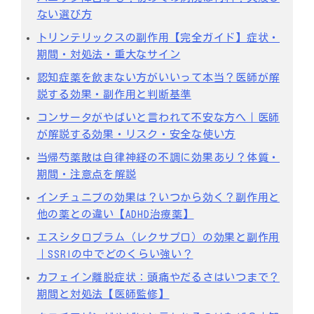
ない選び方
トリンテリックスの副作用【完全ガイド】症状・
期間・対処法・重大なサイン
認知症薬を飲まない方がいいって本当？医師が解
説する効果・副作用と判断基準
コンサータがやばいと言われて不安な方へ｜医師
が解説する効果・リスク・安全な使い方
当帰芍薬散は自律神経の不調に効果あり？体質・
期間・注意点を解説
インチュニブの効果は？いつから効く？副作用と
他の薬との違い【ADHD治療薬】
エスシタロプラム（レクサプロ）の効果と副作用
｜SSRIの中でどのくらい強い？
カフェイン離脱症状：頭痛やだるさはいつまで？
期間と対処法【医師監修】