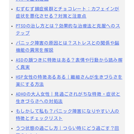
むずむず脚症候群とチョコレート：カフェインが
症状を悪化させる？対策と注意点
PTSDの治し方とは？効果的な治療法と克服へのス
テップ
パニック障害の原因とは？ストレスとの関係や脳
機能の異常を解説
ASDの顔つきに特徴はある？表情や行動から読み解
く真実
HSP女性の特徴あるある｜繊細さんが生きづらさを
楽にする方法
ADHDの大人女性｜見過ごされがちな特徴・症状と
生きづらさへの対処法
もしかして私も？パニック障害になりやすい人の
特徴とチェックリスト
うつ状態の過ごし方｜つらい時にどう過ごす？回