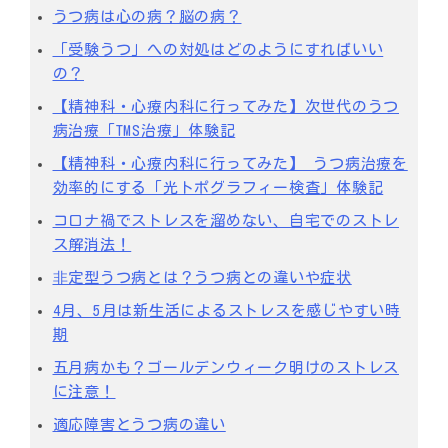
うつ病は心の病？脳の病？
「受験うつ」への対処はどのようにすればいい
の？
【精神科・心療内科に行ってみた】次世代のうつ
病治療「TMS治療」体験記
【精神科・心療内科に行ってみた】 うつ病治療を
効率的にする「光トポグラフィー検査」体験記
コロナ禍でストレスを溜めない、自宅でのストレ
ス解消法！
⾮定型うつ病とは？うつ病との違いや症状
4月、5月は新生活によるストレスを感じやすい時
期
五月病かも？ゴールデンウィーク明けのストレス
に注意！
適応障害とうつ病の違い