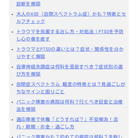
診断を解説
大人のASD（自閉スペクトラム症）かも？特徴とセ
ルフチェック
トラウマを克服する治し方・対処法｜PTSDを予防
し心の傷を癒す
トラウマとPTSDの違いとは？症状・関係性を分か
りやすく解説
自律神経失調症は何科を受診すべき？症状別の選
び方を解説
自閉症スペクトラム 軽度の特徴とは？見過ごしが
ちなサインと困りごと
パニック障害の病院は何科？行くべき目安と治療
法を解説
適応障害で休職「どうすれば？」不安解消！流
れ・期間・お金・過ごし方
パニック障害かも？初めての病院は何科？失敗し