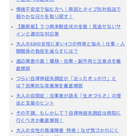
情緒不安定で悩む方へ｜原因とタイプ別対処法で
穏やかな日々を取り戻す！
【最新版】うつ病末期症状の全貌｜見逃せないサ
インと適切な対応策
大人のADHD女性に多い4つの特徴と悩み｜仕事・人
間関係の負担を減らすには？
適応障害の薬｜種類・効果・副作用と注意点を徹
底解説
つらい自律神経失調症が「治ったきっかけ」と
は？効果的な改善策を徹底解説
大人の自閉症：当事者が語る「生きづらさ」の理
由と支援のヒント
その不調、もしかして？自律神経失調症は病院に
行くべきか徹底解説！
大人の女性の発達障害 特徴｜なぜ気づかれにく