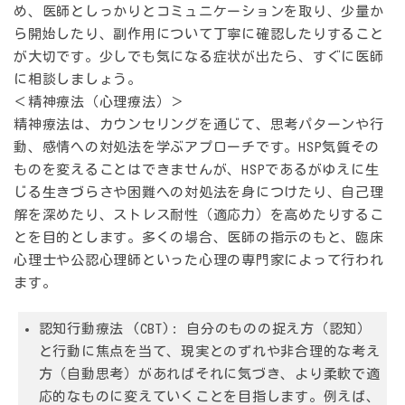
め、医師としっかりとコミュニケーションを取り、少量か
ら開始したり、副作用について丁寧に確認したりすること
が大切です。少しでも気になる症状が出たら、すぐに医師
に相談しましょう。
＜精神療法（心理療法）＞
精神療法は、カウンセリングを通じて、思考パターンや行
動、感情への対処法を学ぶアプローチです。HSP気質その
ものを変えることはできませんが、HSPであるがゆえに生
じる生きづらさや困難への対処法を身につけたり、自己理
解を深めたり、ストレス耐性（適応力）を高めたりするこ
とを目的とします。多くの場合、医師の指示のもと、臨床
心理士や公認心理師といった心理の専門家によって行われ
ます。
認知行動療法 (CBT):
自分のものの捉え方（認知）
と行動に焦点を当て、現実とのずれや非合理的な考え
方（自動思考）があればそれに気づき、より柔軟で適
応的なものに変えていくことを目指します。例えば、