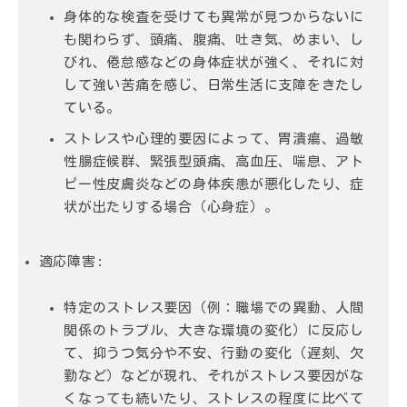
身体的な検査を受けても異常が見つからないに
も関わらず、頭痛、腹痛、吐き気、めまい、し
びれ、倦怠感などの身体症状が強く、それに対
して強い苦痛を感じ、日常生活に支障をきたし
ている。
ストレスや心理的要因によって、胃潰瘍、過敏
性腸症候群、緊張型頭痛、高血圧、喘息、アト
ピー性皮膚炎などの身体疾患が悪化したり、症
状が出たりする場合（心身症）。
適応障害:
特定のストレス要因（例：職場での異動、人間
関係のトラブル、大きな環境の変化）に反応し
て、抑うつ気分や不安、行動の変化（遅刻、欠
勤など）などが現れ、それがストレス要因がな
くなっても続いたり、ストレスの程度に比べて