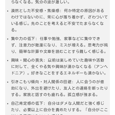
らなくなる。気分の波が激しい。
漠然とした不安感・焦燥感:
何か特定の原因がある
わけではないのに、常に心が落ち着かず、ざわついて
いる感じ。先のことを考えると不安でたまらなくな
る。
集中力の低下:
仕事や勉強、家事などに集中でき
ず、注意力が散漫になり、ミスが増える。思考力が鈍
り、簡単な計算や文章を読むことすら難しく感じる。
興味・関心の喪失:
以前は楽しめていた趣味や活動
に対して、全くやる気や興味が湧かなくなる（アンヘ
ドニア）。好きなことをするエネルギーも湧かない。
引きこもり傾向・対人関係の回避:
人に会うのが億
劫になり、外出を避けたり、友人との連絡を断ったり
する。家族と話すのも疲れる。孤立感が強まる。
自己肯定感の低下:
自分はダメな人間だと強く感じ
たり、必要以上に自分を責めたりする。「自分がここ