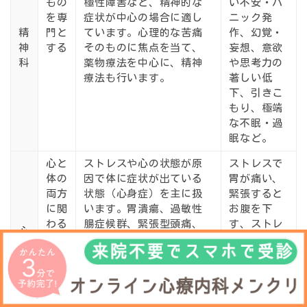
もの
極性障害など、
精神的な
い不安・パ
を専
症状
が中心の場合に適し
ニック発
精
門と
ています。心理的な苦痛
作、幻覚・
神
する
そのものに焦点を当て、
妄想、意欲
科
薬物療法を中心に、精神
や思考力の
療法も行います。
著しい低
下、引きこ
もり、極端
な不眠・過
眠など。
心と
ストレスや心の状態が原
ストレスで
体の
因で体に症状が出ている
胃が痛い、
両方
状態（心身症）を主に扱
緊張すると
に関
います。胃潰瘍、過敏性
お腹を下
わる
腸症候群、緊張型頭痛、
す、ストレ
心
病気
高血圧、喘息などが、心
ス性の頭痛
療
（心
理的要因によって悪化し
やめまい、
内
身
ている場合などに適して
動悸、過呼
科
症）
います。精神的な症状と
吸、慢性的
を専
身体的な症状の両方があ
な疲労感