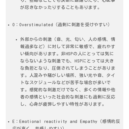
り、些細なことでも決断に躊躇したり、心配事
が尽きなかったりすることもあります。
O：Overstimulated（過剰に刺激を受けやすい）
外部からの刺激（音、光、匂い、人の感情、情
報過多など）に対して非常に敏感で、疲れやす
い傾向があります。非HSPの人にとっては気に
ならないような刺激でも、HSPにとっては大き
な負担となり、圧倒されてしまうことがありま
す。人混みや騒がしい場所、強い光や音、タイ
トなスケジュールなどが苦手な場合が多いで
す。感覚的な刺激だけでなく、多くの情報や他
者の感情といった社会的な刺激にも過剰に反応
し、心身が疲弊しやすい特性があります。
E：Emotional reactivity and Empathy（感情的反
応が高く、共感しやすい）