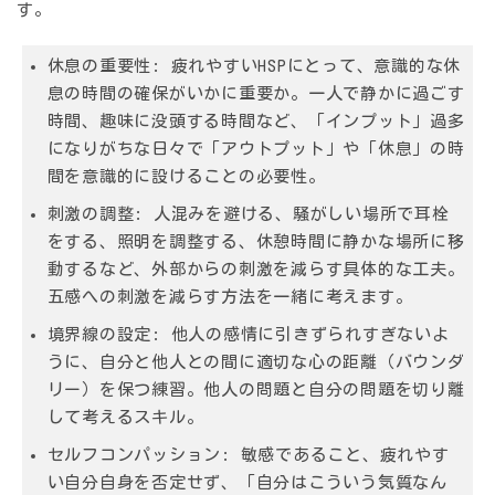
す。
休息の重要性:
疲れやすいHSPにとって、意識的な休
息の時間の確保がいかに重要か。一人で静かに過ごす
時間、趣味に没頭する時間など、「インプット」過多
になりがちな日々で「アウトプット」や「休息」の時
間を意識的に設けることの必要性。
刺激の調整:
人混みを避ける、騒がしい場所で耳栓
をする、照明を調整する、休憩時間に静かな場所に移
動するなど、外部からの刺激を減らす具体的な工夫。
五感への刺激を減らす方法を一緒に考えます。
境界線の設定:
他人の感情に引きずられすぎないよ
うに、自分と他人との間に適切な心の距離（バウンダ
リー）を保つ練習。他人の問題と自分の問題を切り離
して考えるスキル。
セルフコンパッション:
敏感であること、疲れやす
い自分自身を否定せず、「自分はこういう気質なん