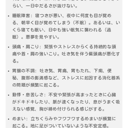
らい、一日中だるさが抜けない。
睡眠障害:
寝つきが悪い、夜中に何度も目が覚め
る、朝早く目が覚めてしまう（不眠）。あるいは、い
くら寝ても眠い、日中も強い眠気に襲われる（過
眠）。悪夢を見やすい。
頭痛・肩こり:
緊張やストレスからくる持続的な頭
痛や首・肩の強いこり。吐き気を伴う偏頭痛が悪化す
る。
胃腸の不調:
吐き気、胃痛、胃もたれ、下痢、便
秘、腹部の膨満感など、ストレスに起因する消化器系
の問題が頻繁に起こる。
動悸・息苦しさ:
不安や緊張が高まったときに心臓
がドキドキしたり、脈が速くなったり、息がうまく吸
えない感覚、胸が締め付けられる感じがする。
めまい:
立ちくらみやフワフワするめまいが頻繁に
起こる。地に足がついていないような不安定感。