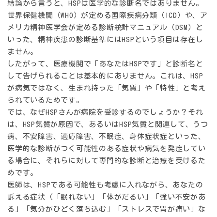
結論から言うと、HSPは医学的な診断名ではありません。
世界保健機関（WHO）が定める国際疾病分類（ICD）や、ア
メリカ精神医学会が定める診断統計マニュアル（DSM）と
いった、精神疾患の診断基準にはHSPという項目は存在し
ません。
したがって、医療機関で「あなたはHSPです」と診断名と
して告げられることは基本的にありません。これは、HSP
が病気ではなく、生まれ持った「気質」や「特性」と考え
られているためです。
では、なぜHSPさんが病院を受診するのでしょうか？それ
は、HSP気質が原因で、あるいはHSP気質と関連して、
うつ
病、不安障害、適応障害、不眠症、身体症状症といった、
医学的な診断がつく可能性のある症状や病気を発症してい
る場合
に、それらに対して専門的な診断と治療を受けるた
めです。
医師は、HSPである可能性も考慮に入れながら、あなたの
訴える症状（「眠れない」「体がだるい」「強い不安があ
る」「気分がひどく落ち込む」「ストレスで胃が痛い」な