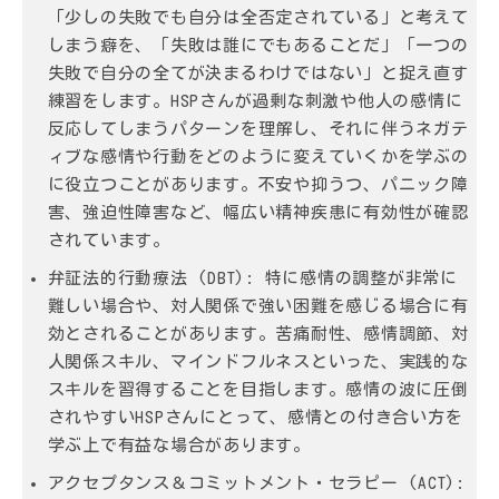
「少しの失敗でも自分は全否定されている」と考えて
しまう癖を、「失敗は誰にでもあることだ」「一つの
失敗で自分の全てが決まるわけではない」と捉え直す
練習をします。HSPさんが過剰な刺激や他人の感情に
反応してしまうパターンを理解し、それに伴うネガテ
ィブな感情や行動をどのように変えていくかを学ぶの
に役立つことがあります。不安や抑うつ、パニック障
害、強迫性障害など、幅広い精神疾患に有効性が確認
されています。
弁証法的行動療法 (DBT):
特に感情の調整が非常に
難しい場合や、対人関係で強い困難を感じる場合に有
効とされることがあります。苦痛耐性、感情調節、対
人関係スキル、マインドフルネスといった、実践的な
スキルを習得することを目指します。感情の波に圧倒
されやすいHSPさんにとって、感情との付き合い方を
学ぶ上で有益な場合があります。
アクセプタンス＆コミットメント・セラピー (ACT):