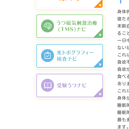
身体
寝た
末期
るこ
一日
ない
これ
食欲
食欲
食べ
あり
これ
身体
睡眠
睡眠
最も
ます