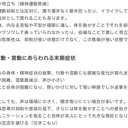
や苛立ち（精神運動焦燥）
運動抑制とは反対に、落ち着きなく動き回ったり、イライラして
症状として現れることもあります。
は、内なる苦悩や不安が極限に達し、体を動かすことでそれを紛
ソワソワして座っていられなかったり、些細なことで激しく苛立
の危険性は、抑制が強い状態だけでなく、この焦燥が強い状態で
行動・言動にあらわれる末期症状
らの身体・精神症状の結果、行動や言動にも明確な変化が現れま
が困難、言葉数減少、声が小さい
こと自体が困難になり、問いかけに対して短い単語でしか返事を
としても、声は極端に小さく、聞き取りにくい場合が多いです。
は思考の抑制や意欲の低下、さらには体を動かすことへの億劫さ
ュニケーションを取ること自体が本人にとって大きな負担となり
の交流を避ける（引きこもり）