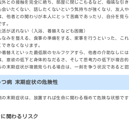
以外との接触を完全に絶ち、部屋に閉じこもるなど、極端な引き
も会いたくない、話したくないという気持ちが強くなり、友人や
は、他者との関わりが本人にとって苦痛であったり、自分を見ら
です。
生活が送れない（入浴、着替えなども困難）
しなみを整える、食事の準備をする、家事を行うといった、これ
くできなくなります。
や着替えといった最低限のセルフケアすら、他者の介助なしには
は、意欲の低下と身体的なだるさ、そして思考力の低下が複合的
らの末期症状が複数見られる場合は、一刻を争う状況であると認
うつ病 末期症状の危険性
病の末期症状は、放置すれば生命に関わる極めて危険な状態です
命に関わるリスク