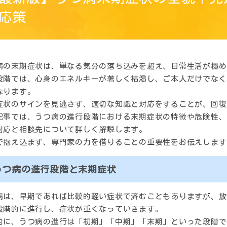
応策
病の末期症状は、単なる気分の落ち込みを超え、日常生活が極め
段階では、心身のエネルギーが著しく枯渇し、ご本人だけでなく
なります。
症状のサインを見逃さず、適切な知識と対応をすることが、回復
記事では、うつ病の進行段階における末期症状の特徴や危険性、
対応と相談先について詳しく解説します。
で抱え込まず、専門家の力を借りることの重要性をお伝えします
うつ病の進行段階と末期症状
病は、早期であれば比較的軽い症状で済むこともありますが、放
段階的に進行し、症状が重くなっていきます。
的に、うつ病の進行は「初期」「中期」「末期」といった段階で