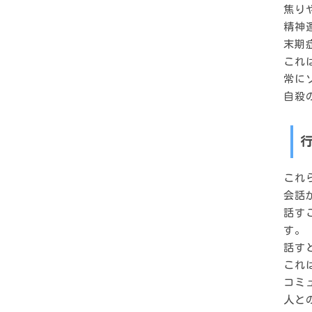
焦り
精神
末期
これ
常に
自殺
これ
会話
話す
す。
話す
これ
コミ
人と