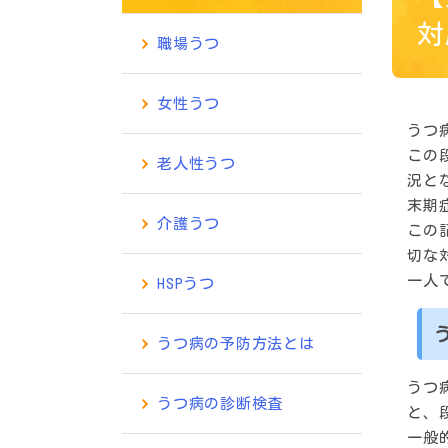
対
職場うつ
女性うつ
うつ
この
老人性うつ
況と
末期
介護うつ
この
切な
一人
HSPうつ
うつ病の予防方法とは
うつ
うつ病の診断検査
と、
一般