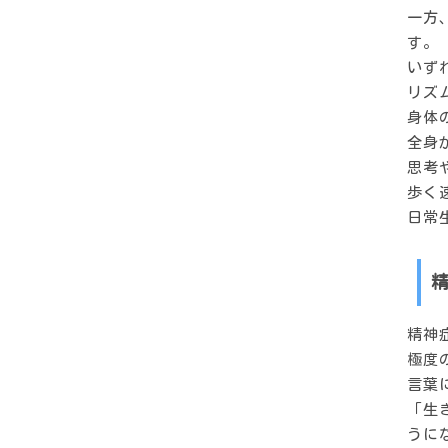
一方
す。
いず
リズ
身体
全身
思考
歩く
日常
精神
極度
言葉
「生
うに