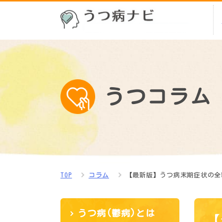
うつコラム
TOP
コラム
【最新版】うつ病末期症状の全
うつ病(鬱病)とは
【