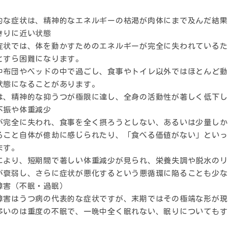
的な症状は、精神的なエネルギーの枯渇が肉体にまで及んだ結果
きりに近い状態
症状では、体を動かすためのエネルギーが完全に失われているた
とすら困難になります。
中布団やベッドの中で過ごし、食事やトイレ以外ではほとんど動
状態になることがあります。
は、精神的な抑うつが極限に達し、全身の活動性が著しく低下し
不振や体重減少
が完全に失われ、食事を全く摂ろうとしない、あるいは少量しか
ること自体が億劫に感じられたり、「食べる価値がない」といっ
ます。
により、短期間で著しい体重減少が見られ、栄養失調や脱水のリ
が衰弱し、さらに症状が悪化するという悪循環に陥ることも少な
障害（不眠・過眠）
障害はうつ病の代表的な症状ですが、末期ではその極端な形が現
多いのは重度の不眠で、一晩中全く眠れない、眠りについてもす
。