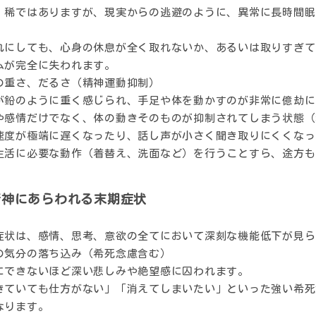
、稀ではありますが、現実からの逃避のように、異常に長時間眠
れにしても、心身の休息が全く取れないか、あるいは取りすぎて
ムが完全に失われます。
の重さ、だるさ（精神運動抑制）
が鉛のように重く感じられ、手足や体を動かすのが非常に億劫に
や感情だけでなく、体の動きそのものが抑制されてしまう状態（
速度が極端に遅くなったり、話し声が小さく聞き取りにくくなっ
生活に必要な動作（着替え、洗面など）を行うことすら、途方も
精神にあらわれる末期症状
症状は、感情、思考、意欲の全てにおいて深刻な機能低下が見ら
の気分の落ち込み（希死念慮含む）
にできないほど深い悲しみや絶望感に囚われます。
きていても仕方がない」「消えてしまいたい」といった強い希死
なります。