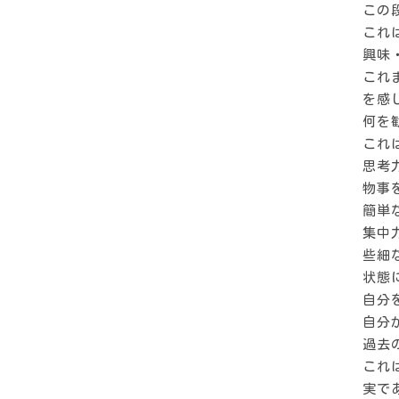
この
これ
興味
これ
を感
何を
これ
思考
物事
簡単
集中
些細
状態
自分
自分
過去
これ
実で