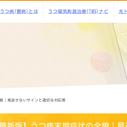
うつ病(鬱病)とは
うつ磁気刺激治療(TMS)ナビ
光
貌｜見逃せないサインと適切な対応策
最新版】うつ病末期症状の全貌｜見