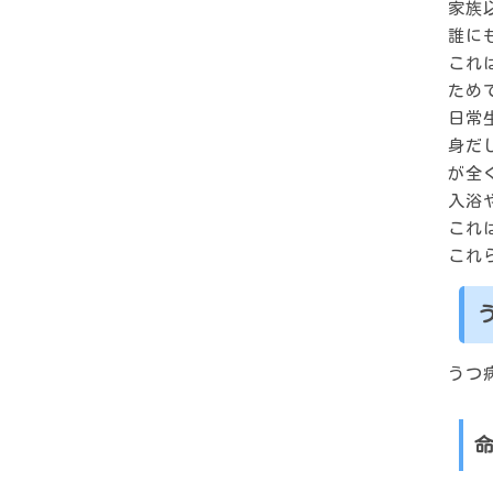
家族
誰に
これ
ため
日常
身だ
が全
入浴
これ
これ
うつ