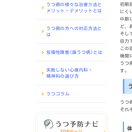
初期
うつ病の様々な治療⽅法と
メリット・デメリットとは
にく
中期
ど、
うつ病の方への対応方法と
そし
は
自力
この
双極性障害(躁うつ病)とは
機関
うつ
失敗しない心療内科・
す。
精神科の選び方
うつコラム
うつ
それ