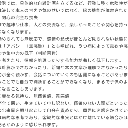
段階では、具体的な自殺計画を立てるなど、行動に移す危険性が
は決して本人の甘えや気のせいではなく、脳の機能が障害された
・関心の完全な喪失
まで趣味や仕事、人との交流など、楽しかったことや関心を持っ
じなくなります。
勧められても無反応で、感情の起伏がほとんど見られない状態に
は「アパシー（無感動）」とも呼ばれ、うつ病によって意欲や感
力や集中力の低下（判断困難）
を考えたり、情報を処理したりする能力が著しく低下します。
な計算ができなかったり、新聞や本の文章が理解できなかったり
力が全く続かず、会話についていくのも困難になることがありま
なことでも自分で判断することができなくなり、まるで子供のよ
になることもあります。
を責める気持ち、無価値感、罪悪感
が全て悪い、生きていて申し訳ない、価値のない人間だといった
の出来事を掘り起こして自分を責めたり、周囲に迷惑をかけてい
は病的な思考であり、客観的な事実とはかけ離れている場合がほ
あるかのように感じられます。