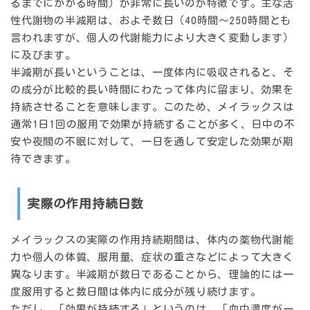
るまでにかかる時間）が非常に長いのが特徴です。
主な活
性代謝物の半減期は、およそ数日（40時間〜250時間とも
言われますが、個人の代謝能力により大きく変動します）
に及びます。
半減期が長いということは、一度体内に吸収されると、そ
の成分が比較的長い時間にわたって体内に留まり、効果を
持続させることを意味します。このため、メイラックスは
通常1日1回の服用で効果が持続することが多く
、日中の不
安や夜間の不眠に対して、一日を通して安定した効果が期
待できます。
実際の作用持続日数
メイラックスの
実際の作用持続期間は、体内の薬物代謝能
力や個人の体質、服用量、症状の重さなどによって大きく
異なります。
半減期が数日であることから、理論的には一
度服用すると数日間は体内に成分が残り続けます。
ただし、「効果が持続する」というのは、「血中濃度が一