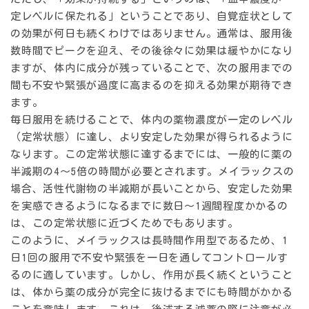
定レベルに保たれる」ということであり、
自覚症状として
の効果が何日も続くわけではありません。
通常は、服用後
数時間でピークを迎え、その後徐々に効果は緩やかになり
ますが、体内に成分が残っていることで、次の服用までの
間も不安や緊張が過度に高まるのを抑える効果が期待でき
ます。
毎日服用を続けることで、体内の薬物濃度が一定のレベル
（定常状態）に達し、より安定した効果が得られるように
なります。この定常状態に達するまでには、一般的に薬の
半減期の4〜5倍の時間が必要とされます。メイラックスの
場合、活性代謝物の半減期が長いことから、
安定した効果
を実感できるようになるまでに数日〜1週間程度かかる
の
は、この定常状態に近づくためでもあります。
このように、メイラックスは長時間作用型であるため、1
日1回の服用で不安や緊張を一日を通してコントロールす
るのに適しています。しかし、作用が長く続くということ
は、
体から薬の成分が完全に抜けるまでにも時間がかかる