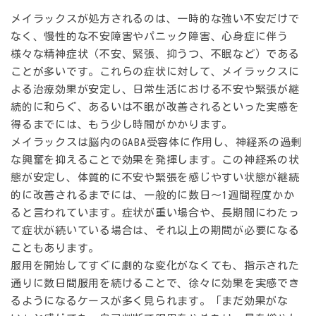
メイラックスが処方されるのは、一時的な強い不安だけで
なく、慢性的な不安障害やパニック障害、心身症に伴う
様々な精神症状（不安、緊張、抑うつ、不眠など）である
ことが多いです。これらの症状に対して、メイラックスに
よる
治療効果が安定し、日常生活における不安や緊張が継
続的に和らぐ、あるいは不眠が改善されるといった実感を
得るまでには、もう少し時間がかかります。
メイラックスは脳内のGABA受容体に作用し、神経系の過剰
な興奮を抑えることで効果を発揮します。この神経系の状
態が安定し、
体質的に不安や緊張を感じやすい状態が継続
的に改善されるまでには、一般的に数日～1週間程度かか
る
と言われています。症状が重い場合や、長期間にわたっ
て症状が続いている場合は、それ以上の期間が必要になる
こともあります。
服用を開始してすぐに劇的な変化がなくても、指示された
通りに数日間服用を続けることで、徐々に効果を実感でき
るようになるケースが多く見られます。「まだ効果がな