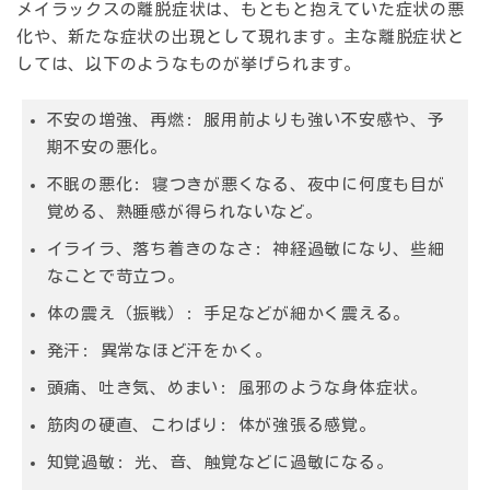
メイラックスの離脱症状は、もともと抱えていた症状の悪
化や、新たな症状の出現として現れます。主な離脱症状と
しては、以下のようなものが挙げられます。
不安の増強、再燃:
服用前よりも強い不安感や、予
期不安の悪化。
不眠の悪化:
寝つきが悪くなる、夜中に何度も目が
覚める、熟睡感が得られないなど。
イライラ、落ち着きのなさ:
神経過敏になり、些細
なことで苛立つ。
体の震え（振戦）:
手足などが細かく震える。
発汗:
異常なほど汗をかく。
頭痛、吐き気、めまい:
風邪のような身体症状。
筋肉の硬直、こわばり:
体が強張る感覚。
知覚過敏:
光、音、触覚などに過敏になる。