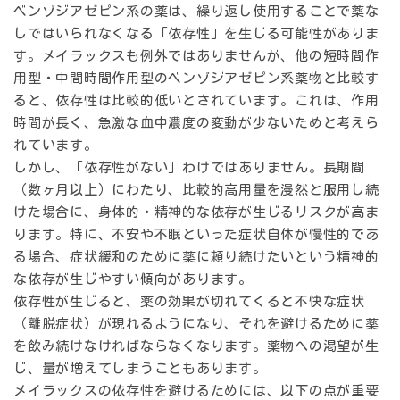
ベンゾジアゼピン系の薬は、繰り返し使用することで薬な
しではいられなくなる
「依存性」
を生じる可能性がありま
す。メイラックスも例外ではありませんが、
他の短時間作
用型・中間時間作用型のベンゾジアゼピン系薬物と比較す
ると、依存性は比較的低い
とされています。これは、作用
時間が長く、急激な血中濃度の変動が少ないためと考えら
れています。
しかし、「依存性がない」わけではありません。
長期間
（数ヶ月以上）にわたり、比較的高用量を漫然と服用し続
けた場合
に、身体的・精神的な依存が生じるリスクが高ま
ります。特に、不安や不眠といった症状自体が慢性的であ
る場合、症状緩和のために薬に頼り続けたいという精神的
な依存が生じやすい傾向があります。
依存性が生じると、薬の効果が切れてくると不快な症状
（離脱症状）が現れるようになり、それを避けるために薬
を飲み続けなければならなくなります。薬物への渇望が生
じ、量が増えてしまうこともあります。
メイラックスの依存性を避けるためには、以下の点が重要