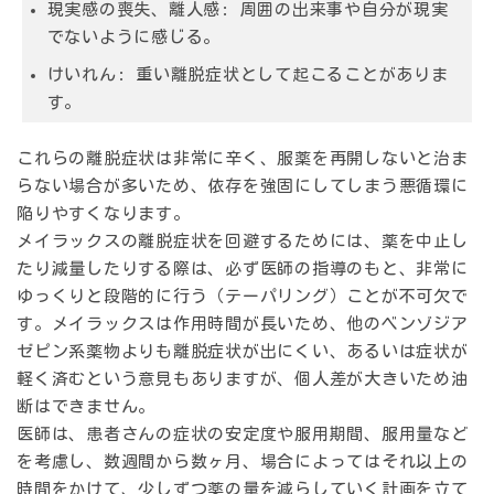
現実感の喪失、離人感:
周囲の出来事や自分が現実
でないように感じる。
けいれん:
重い離脱症状として起こることがありま
す。
これらの離脱症状は非常に辛く、服薬を再開しないと治ま
らない場合が多いため、依存を強固にしてしまう悪循環に
陥りやすくなります。
メイラックスの離脱症状を回避するためには、
薬を中止し
たり減量したりする際は、必ず医師の指導のもと、非常に
ゆっくりと段階的に行う（テーパリング）
ことが不可欠で
す。メイラックスは作用時間が長いため、他のベンゾジア
ゼピン系薬物よりも離脱症状が出にくい、あるいは症状が
軽く済むという意見もありますが、個人差が大きいため油
断はできません。
医師は、患者さんの症状の安定度や服用期間、服用量など
を考慮し、数週間から数ヶ月、場合によってはそれ以上の
時間をかけて、少しずつ薬の量を減らしていく計画を立て