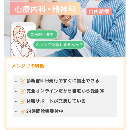
メンクリの特徴
診断書即日発行
ですぐに提出できる
完全オンライン
だから自宅から受診OK
休職サポート
が充実している
24時間診察
受付中