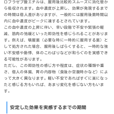
ロフラゼプ酸エチルは、服用後比較的スムーズに消化管か
ら吸収されます。血中濃度が上昇し、効果が発現するまで
の時間は個人差がありますが、一般的には
服用後数時間以
内
に血中濃度がピークに達するとされています。
この血中濃度の上昇に伴い、
早い段階で不安や緊張の軽
減、筋肉の弛緩といった即効性
を感じられることがありま
す。例えば、頓服薬（必要な時に一時的に服用する薬）と
して処方された場合、服用後しばらくすると、一時的な強
い不安感や動悸、体のこわばりなどが和らぐのを実感でき
る可能性があります。
ただし、この即効性の感じ方や程度は、症状の種類や重
さ、個人の体質、胃の内容物（食後か空腹時かなど）によ
って大きく異なります。軽い不安であればすぐに楽になっ
たと感じる方もいれば、あまり変化を感じない方もいま
す。
安定した効果を実感するまでの期間