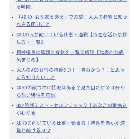
る瞬間
「ADHD 女性あるある」で共感！大人の特徴と知ら
れざる困りごと
ASDの人が向いている仕事・適職【特性を活かす探
し方・一覧】
精神疾患の種類と症状を一覧で解説【代表的な病
気まとめ】
大人のASD女性の特徴5つ｜「自分かも？」と思っ
たら知りたいこと
ADHDの顔つきに特徴はある？見た目だけでは分か
らない特性を解説
HSP診断テスト・セルフチェック｜あなたの敏感さ
がわかる
ADHDに向いている仕事・働き方｜特性を活かす適
職と続けるコツ