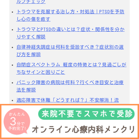
ルフチェック
トラウマを克服する治し方・対処法｜PTSDを予防
し心の傷を癒す
トラウマとPTSDの違いとは？症状・関係性を分か
りやすく解説
自律神経失調症は何科を受診すべき？症状別の選
び方を解説
自閉症スペクトラム 軽度の特徴とは？見過ごしが
ちなサインと困りごと
パニック障害の病院は何科？行くべき目安と治療
法を解説
適応障害で休職「どうすれば？」不安解消！流
れ・期間・お金・過ごし方
パニック障害かも？初めての病院は何科？失敗し
ない選び方
トリンテリックスの副作用【完全ガイド】症状・