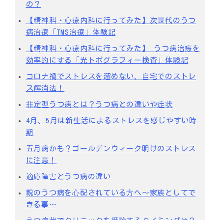
の？
【精神科・心療内科に行ってみた】次世代のうつ
病治療「TMS治療」体験記
【精神科・心療内科に行ってみた】 うつ病治療を
効率的にする「光トポグラフィー検査」体験記
コロナ禍でストレスを溜めない、自宅でのストレ
ス解消法！
⾮定型うつ病とは？うつ病との違いや症状
4月、5月は新生活によるストレスを感じやすい時
期
五月病かも？ゴールデンウィーク明けのストレス
に注意！
適応障害とうつ病の違い
親のうつ病を⼼配されている⽅へ～家族としてで
きる事～