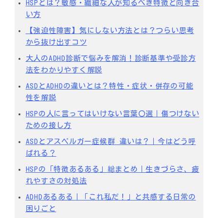
HSPとは？敏感・繊細な人が知るべき特徴と向き合
い方
【強迫性障害】気にしない方法とは？つらい思考
から抜け出すコツ
大人のADHD診断で悩みを解消！診断基準や受診方
法をわかりやすく解説
ASDとADHDの違いとは？特性・症状・併存の可能
性を解説
HSPの人に言ってはいけない言葉〇選｜傷つけない
ための接し方
ASDとアスペルガー症候群 違いは？｜今はどう呼
ばれる？
HSPの「特徴あるある」総まとめ｜生きづらさ、疲
れやすさの対処法
ADHDあるある｜「これ私だ！」と共感する日常の
困りごと