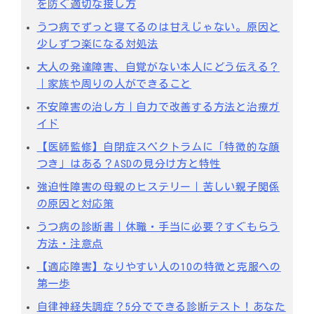
を防ぐ適切な接し方
うつ病でずっと寝てるのは甘えじゃない。原因と
少しずつ楽になる対処法
大人の発達障害、自覚がない本人にどう伝える？
｜家族や周りの人ができること
不安障害の治し方｜自力で改善する方法と治療ガ
イド
【医師監修】自閉症スペクトラムに「特徴的な顔
つき」はある？ASDの見分け方と特性
強迫性障害の母親のヒステリー｜苦しい親子関係
の原因と対応策
うつ病の診断書｜休職・手当に必要？すぐもらう
方法・注意点
【適応障害】なりやすい人の10の特徴と克服への
第一歩
自律神経失調症？5分でできる診断テスト！あなた