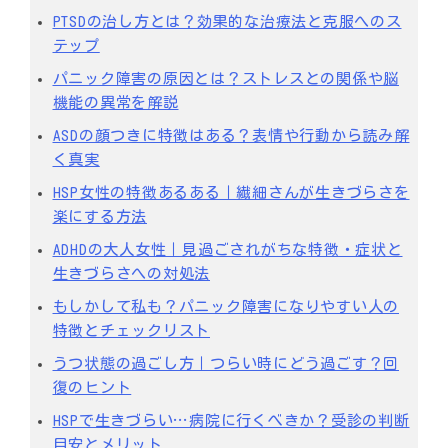
PTSDの治し方とは？効果的な治療法と克服へのス
テップ
パニック障害の原因とは？ストレスとの関係や脳
機能の異常を解説
ASDの顔つきに特徴はある？表情や行動から読み解
く真実
HSP女性の特徴あるある｜繊細さんが生きづらさを
楽にする方法
ADHDの大人女性｜見過ごされがちな特徴・症状と
生きづらさへの対処法
もしかして私も？パニック障害になりやすい人の
特徴とチェックリスト
うつ状態の過ごし方｜つらい時にどう過ごす？回
復のヒント
HSPで生きづらい…病院に行くべきか？受診の判断
目安とメリット