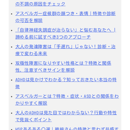
の不調の原因をチェック
アスペルガー症候群の顔つき・表情｜特徴や診断
の可否を解説
「自律神経失調症が治らない」と悩むあなたへ |
諦める前に試すべき3つのアプローチ
大人の発達障害は「手遅れ」じゃない！診断・治
療で変わる未来
双極性障害になりやすい性格とは？特徴と関係
性、注意すべきサインを解説
ADHDは見かけでわかる？知っておきたい本当の特
徴
アスペルガーとは？特徴・症状・ASDとの関係をわ
かりやすく解説
大人のADHDは見た目ではわからない？行動や特性
で見抜くポイント
HSPあるある〇選｜繊細さんの特徴と思わず共感す