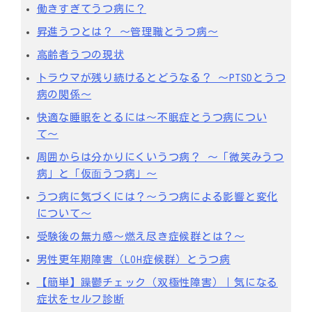
働きすぎてうつ病に？
昇進うつとは？ ～管理職とうつ病～
高齢者うつの現状
トラウマが残り続けるとどうなる？ ～PTSDとうつ
病の関係～
快適な睡眠をとるには〜不眠症とうつ病につい
て〜
周囲からは分かりにくいうつ病？ 〜「微笑みうつ
病」と「仮⾯うつ病」〜
うつ病に気づくには？～うつ病による影響と変化
について～
受験後の無⼒感〜燃え尽き症候群とは？〜
男性更年期障害（LOH症候群）とうつ病
【簡単】躁鬱チェック（双極性障害）｜気になる
症状をセルフ診断