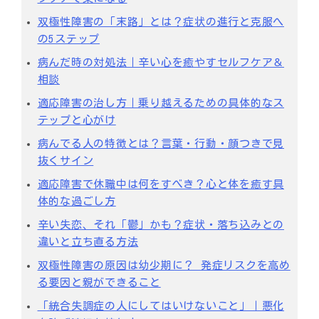
双極性障害の「末路」とは？症状の進行と克服へ
の5ステップ
病んだ時の対処法｜辛い心を癒やすセルフケア＆
相談
適応障害の治し方｜乗り越えるための具体的なス
テップと心がけ
病んでる人の特徴とは？言葉・行動・顔つきで見
抜くサイン
適応障害で休職中は何をすべき？心と体を癒す具
体的な過ごし方
辛い失恋、それ「鬱」かも？症状・落ち込みとの
違いと立ち直る方法
双極性障害の原因は幼少期に？ 発症リスクを高め
る要因と親ができること
「統合失調症の人にしてはいけないこと」｜悪化