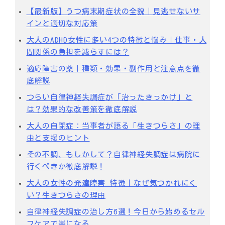
【最新版】うつ病末期症状の全貌｜見逃せないサ
インと適切な対応策
大人のADHD女性に多い4つの特徴と悩み｜仕事・人
間関係の負担を減らすには？
適応障害の薬｜種類・効果・副作用と注意点を徹
底解説
つらい自律神経失調症が「治ったきっかけ」と
は？効果的な改善策を徹底解説
大人の自閉症：当事者が語る「生きづらさ」の理
由と支援のヒント
その不調、もしかして？自律神経失調症は病院に
行くべきか徹底解説！
大人の女性の発達障害 特徴｜なぜ気づかれにく
い？生きづらさの理由
自律神経失調症の治し方6選！今日から始めるセル
フケアで楽になる