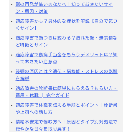
鬱の再発が怖いあなたへ｜知っておきたいサイ
ン・原因・対策
適応障害かも？具体的な症状を解説【自分で気づ
くサイン】
適応障害で顔つきは変わる？疲れた顔・無表情な
ど特徴とサイン
適応障害で傷病手当金をもらうデメリットは？知
っておきたい注意点
躁鬱の原因とは？遺伝・脳機能・ストレスの影響
を解説
適応障害の診断書は簡単にもらえる？もらい方・
費用・休職 | 完全ガイド
適応障害で休職を伝える手順とポイント｜診断書
や上司への話し方
情緒不安定で悩む方へ｜原因とタイプ別対処法で
穏やかな日々を取り戻す！