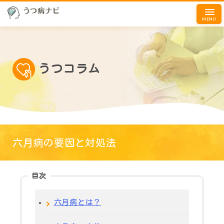
MENU
うつコラム
六月病の要因と対処法
目次
六月病とは？