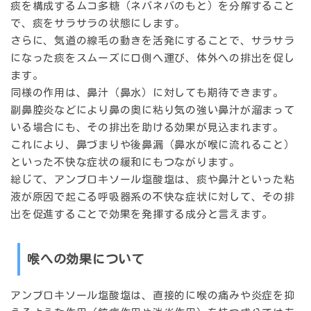
痰を構成するムコ多糖（ネバネバのもと）を分解すること
で、痰をサラサラの状態にします。
さらに、気道の線毛の動きを活発にすることで、サラサラ
になった痰をスムーズに口側へ運び、体外への排出を促し
ます。
同様の作用は、鼻汁（鼻水）に対しても期待できます。
副鼻腔炎などにより鼻の奥に粘り気の強い鼻汁が溜まって
いる場合にも、その排出を助ける効果が見込まれます。
これにより、鼻づまりや後鼻漏（鼻水が喉に流れること）
といった不快な症状の緩和にもつながります。
総じて、アンブロキソール塩酸塩は、痰や鼻汁といった粘
液が原因で起こる呼吸器系の不快な症状に対して、その排
出を促進することで効果を発揮する成分と言えます。
喉への効果について
アンブロキソール塩酸塩は、直接的に喉の痛みや炎症を抑