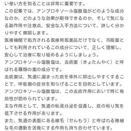
い使い方を知ることは非常に重要です。
この記事では、アンブロキソール塩酸塩がどのような成分
なのか、どのような効果が期待できるのか、そして気にな
る副作用や注意点、安全な入手方法について、詳しく分か
りやすく解説します。
医療機関で処方される医療用医薬品だけでなく、市販薬と
しても利用されているこの成分について、正しく理解し、
安心して治療に取り組めるようにしましょう。
アンブロキソール塩酸塩は、去痰薬（きょたんやく）と呼
ばれる種類の薬の成分です。
去痰薬は、気道に溜まった痰を体外に排出しやすくするこ
とで、呼吸器の症状を和らげることを目的としています。
アンブロキソール塩酸塩は、この去痰作用において特に有
効性が認められています。
主な作用として、気道の粘液分泌を促進し、痰の粘り気を
低下させる作用があります。
また、気道の表面にある線毛（せんもう）と呼ばれる微細
な毛の運動を活発にする作用も持ち合わせています。