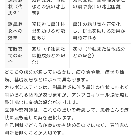
状（代
などの痰の喀出
の痰や鼻汁の喀出困難
表例）
困難
副鼻腔
間接的に鼻汁排
鼻汁の粘り気を正常化
炎への
出を助ける可能
し、排出を助ける効果が
効果
性あり
期待される
市販薬
あり（単独また
あり（単独または他成分
での配
は他成分との配
との配合）
合
合）
どちらの成分が適しているかは、痰の質や量、症状の種
類、基礎疾患などによって異なります。
カルボシステインは、副鼻腔炎に伴う鼻汁の症状にもよく
用いられる傾向がありますが、アンブロキソール塩酸塩も
鼻汁排出に有効な場合があります。
医師や薬剤師は、これらの違いを考慮して、患者さんの症
状に最も適した薬を選択します。
自己判断でどちらが良いかを決めるのではなく、専門家の
判断を仰ぐことが大切です。