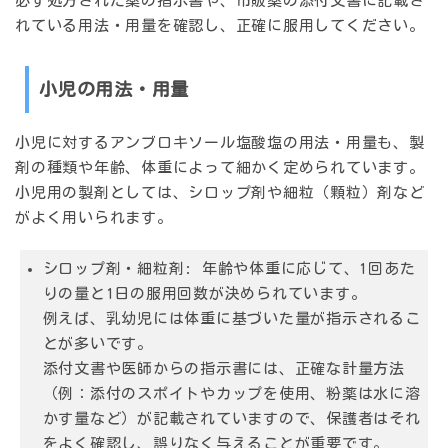
必ず処方された薬の指示書や、市販薬の添付文書に記載さ
れている用法・用量を確認し、正確に服用してください。
小児の用法・用量
小児に対するアンブロキソール塩酸塩の用法・用量も、製
剤の種類や年齢、体重によって細かく定められています。
小児用の製剤としては、シロップ剤や細粒（顆粒）剤など
がよく用いられます。
シロップ剤・細粒剤:
年齢や体重に応じて、1回あた
りの量と1日の服用回数が決められています。
例えば、乳幼児には体重に基づいた量が指示されるこ
とが多いです。
添付文書や医師からの指示書には、正確な計量方法
（例：添付のスポイトやカップを使用、粉薬は水に溶
かす量など）が記載されていますので、保護者はそれ
をよく確認し、誤りなく与えることが重要です。