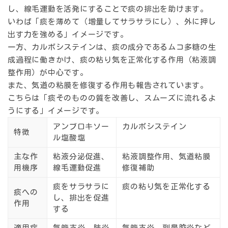
し、線毛運動を活発にすることで痰の排出を助けます。
いわば「痰を薄めて（増量してサラサラにし）、外に押し
出す力を強める」イメージです。
一方、カルボシステインは、痰の成分であるムコ多糖の生
成過程に働きかけ、痰の粘り気を正常化する作用（粘液調
整作用）が中心です。
また、気道の粘膜を修復する作用も報告されています。
こちらは「痰そのものの質を改善し、スムーズに流れるよ
うにする」イメージです。
アンブロキソー
カルボシステイン
特徴
ル塩酸塩
主な作
粘液分泌促進、
粘液調整作用、気道粘膜
用機序
線毛運動促進
修復補助
痰をサラサラに
痰の粘り気を正常化する
痰への
し、排出を促進
作用
する
適用症
気管支炎、肺炎
気管支炎、副鼻腔炎など