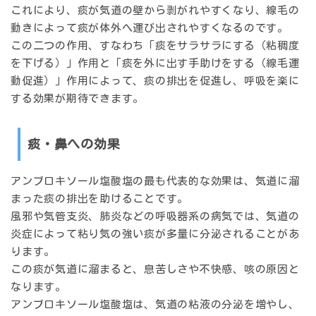
これにより、痰が気道の壁から剥がれやすくなり、線毛の
動きによって痰が体外へ運び出されやすくなるのです。
この二つの作用、すなわち「痰をサラサラにする（粘稠度
を下げる）」作用と「痰を外に出す手助けをする（線毛運
動促進）」作用によって、痰の排出を促進し、呼吸を楽に
する効果が期待できます。
痰・鼻への効果
アンブロキソール塩酸塩の最も代表的な効果は、気道に溜
まった痰の排出を助けることです。
風邪や気管支炎、肺炎などの呼吸器系の病気では、気道の
炎症によって粘り気の強い痰が多量に分泌されることがあ
ります。
この痰が気道に溜まると、息苦しさや不快感、咳の原因と
なります。
アンブロキソール塩酸塩は、気道の粘液の分泌を増やし、