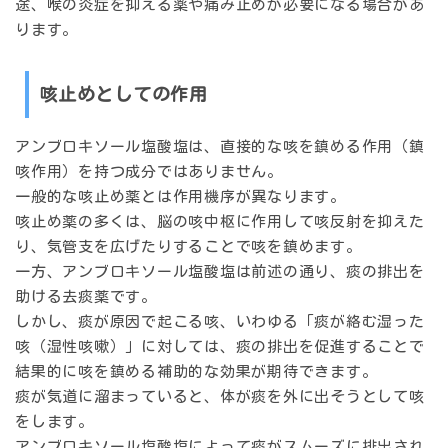
途、喉の炎症を抑える薬や痛み止めが必要になる場合があ
ります。
咳止めとしての作用
アンブロキソール塩酸塩は、直接的な咳を鎮める作用（鎮
咳作用）を持つ成分ではありません。
一般的な咳止め薬とは作用機序が異なります。
咳止め薬の多くは、脳の咳中枢に作用して咳反射を抑えた
り、気管支を広げたりすることで咳を鎮めます。
一方、アンブロキソール塩酸塩は前述の通り、痰の排出を
助ける去痰薬です。
しかし、痰が原因で起こる咳、いわゆる「痰が絡む湿った
咳（湿性咳嗽）」に対しては、痰の排出を促進することで
結果的に咳を鎮める補助的な効果が期待できます。
痰が気道に溜まっていると、体が痰を外に出そうとして咳
をします。
アンブロキソール塩酸塩によって痰がスムーズに排出され