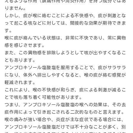
えるような作用（鎮痛作用や消炎作用）を持つ成分ではあ
りません。
しかし、痰が喉に絡むことによる不快感や、痰が刺激とな
って起こる咳などに対しては、間接的な効果が期待できま
す。
喉に痰が絡んでいる状態は、非常に不快であり、常に異物
感を感じさせます。
また、この異物感を排除しようとして咳が出やすくなるこ
ともあります。
アンブロキソール塩酸塩を服用することで、痰がサラサラ
になり、体外へ排出しやすくなると、喉の痰が絡む感覚が
軽減されます。
これにより、喉の不快感が和らぎ、痰による刺激が減るこ
とで咳も落ち着く可能性があります。
つまり、アンブロキソール塩酸塩の喉への効果は、その去
痰作用によって引き起こされる二次的なものと言えます。
喉の痛みが強い場合や、炎症が主な症状である場合には、
アンブロキソール塩酸塩だけでは不十分なことが多く、別