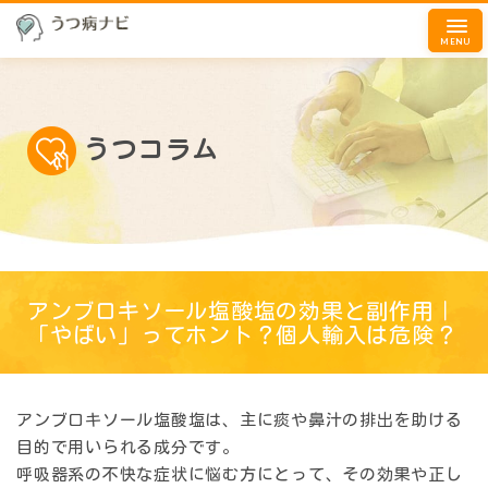
MENU
うつコラム
アンブロキソール塩酸塩の効果と副作用｜
「やばい」ってホント？個人輸入は危険？
アンブロキソール塩酸塩は、主に痰や鼻汁の排出を助ける
目的で用いられる成分です。
呼吸器系の不快な症状に悩む方にとって、その効果や正し