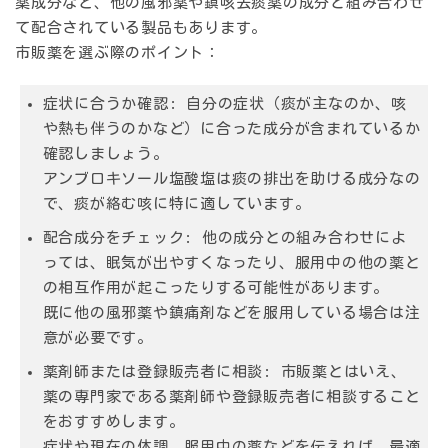
薬成分など、他の風邪薬や鎮咳去痰薬の成分と組み合わせ
て配合されている製品もあります。
市販薬を選ぶ際のポイント：
症状に合うか確認:
自分の症状（痰が主なのか、咳
や熱も伴うのかなど）に合った成分が含まれているか
確認しましょう。
アンブロキソール塩酸塩は痰の排出を助ける成分なの
で、痰が絡む咳に特に適しています。
配合成分をチェック:
他の成分との組み合わせによ
っては、眠気が出やすくなったり、服用中の他の薬と
の相互作用が起こったりする可能性があります。
既に他の風邪薬や鎮痛剤などを服用している場合は注
意が必要です。
薬剤師または登録販売者に相談:
市販薬とはいえ、
薬の専門家である薬剤師や登録販売者に相談すること
をおすすめします。
症状や現在の体調、服用中の薬などを伝えれば、最適