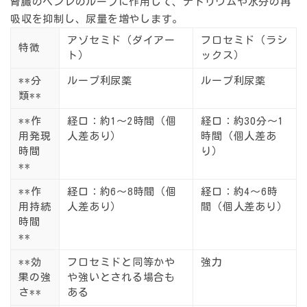
腎臓のヘンレのループに作用して、ナトリウムや水分の再
吸収を抑制し、尿量を増やします。
アゾセミド（ダイアー
フロセミド（ラシ
特徴
ト）
ックス）
**分
ループ利尿薬
ループ利尿薬
類**
**作
経口：約1〜2時間（個
経口：約30分〜1
用発現
人差あり）
時間（個人差あ
時間
り）
**
**作
経口：約6〜8時間（個
経口：約4〜6時
用持続
人差あり）
間（個人差あり）
時間
**
**効
フロセミドと同等かや
強力
果の強
や強いとされる場合も
さ**
ある