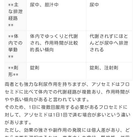
**主
尿中、胆汁中
尿中
な排泄
経路
**
**体
体内でゆっくりと代謝
代謝されずにほと
内での
され、作用時間が比較
んどが尿中へ排泄
挙動
的長い傾向
される
**
**剤
錠剤
錠剤、注射剤
形**
両者とも強力な利尿作用を持ちますが、アゾセミドはフロ
セミドに比べて体内での代謝経路が複数あり、作用時間が
やや長い傾向があると言われています。
そのため、1日に複数回服用する必要があるフロセミドに
対して、アゾセミドは1日1回で済む場合が多いという違い
があります。
ただし、効果の強さや副作用の発現には個人差があり、ど