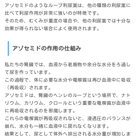
アゾセミドのようなループ利尿薬は、他の種類の利尿薬に
比べて利尿作用が非常に強いのが特徴です。
そのため、むくみが重度の場合や、他の利尿薬では十分な
効果が得られない場合によく使用されます。
アゾセミドの作用の仕組み
私たちの腎臓では、血液から老廃物や余分な水分をろ過し
て尿を作っています。
この過程で、体に必要な水分や電解質は再び血液中に吸収
（再吸収）されます。
アゾセミドは、腎臓のヘンレのループという場所で、ナト
リウム、カリウム、クロールという重要な電解質が血液中
に再吸収されるのを邪魔します。
これらの電解質が再吸収されないと、浸透圧のバランスが
崩れ、水分も一緒に血液中に戻れなくなります。
結果として、尿として体外へ排出される水分量が増加しま