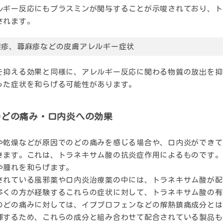
ルギー反応にもプラスミンが関与することが示唆されており、ト
されます。
湿疹、蕁麻疹などの皮膚アレルギー症状
を抑える効果と同様に、アレルギー反応に関わる物質の放出を抑
った症状を和らげる可能性があります。
のどの痛み・口内炎への効果
や乾燥などが原因でのどの痛みを感じる場合や、口内炎ができて
きます。これは、トラネキサム酸の
抗炎症作用
によるものです。
や腫れを和らげます。
されている風邪薬や口内炎治療薬の中には、トラネキサム酸が配
多くの方が経験するこれらの症状に対して、トラネキサム酸の有
のどの痛みに対しては、イブプロフェンなどの解熱鎮痛成分とは
揮するため、これらの成分と組み合わせて配合されている製品も