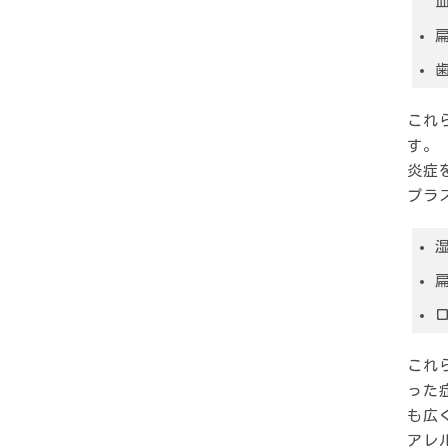
これ
す。
炎症
プラ
これ
った
も広
アレ