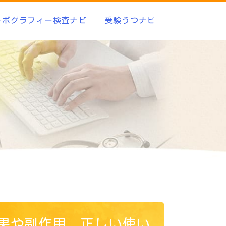
トポグラフィー検査ナビ
受験うつナビ
果や副作用、正しい使い