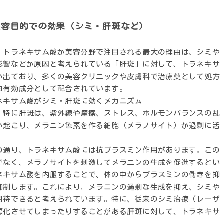
美容目的での効果（シミ・肝斑など）
、トラネキサム酸が美容分野で注目される最大の理由は、
シミや
影響などが原因と考えられている「肝斑」に対して、トラネキサ
が出ており、多くの美容クリニックや皮膚科で治療薬として処方
白有効成分として配合されています。
ネキサム酸がシミ・肝斑に効くメカニズム
、特に肝斑は、紫外線や摩擦、ストレス、ホルモンバランスの乱
が起こり、メラニン色素を作る細胞（メラノサイト）が過剰に活
の通り、トラネキサム酸には抗プラスミン作用があります。この
でなく、メラノサイトを刺激してメラニンの生成を促進するとい
ネキサム酸を内服することで、体の中からプラスミンの働きを抑
抑制します。これにより、メラニンの過剰な生成を抑え、シミや
期待できると考えられています。特に、従来のシミ治療（レーザ
悪化させてしまったりすることがある肝斑に対して、トラネキサ