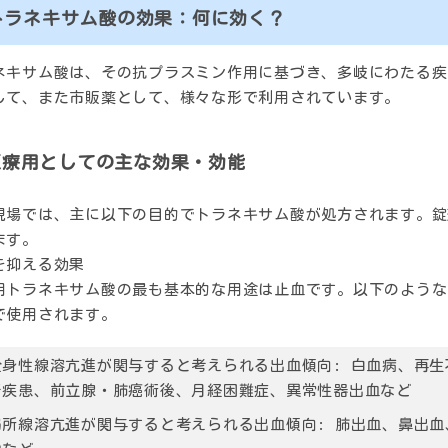
トラネキサム酸の効果：何に効く？
ネキサム酸は、その抗プラスミン作用に基づき、多岐にわたる疾
して、また市販薬として、様々な形で利用されています。
医療用としての主な効果・効能
現場では、主に以下の目的でトラネキサム酸が処方されます。錠
ます。
を抑える効果
用トラネキサム酸の最も基本的な用途は止血です。以下のような
で使用されます。
全身性線溶亢進が関与すると考えられる出血傾向:
白血病、再生
腎疾患、前立腺・肺癌術後、月経困難症、異常性器出血など
局所線溶亢進が関与すると考えられる出血傾向:
肺出血、鼻出血