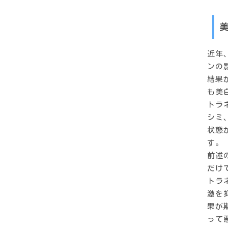
近年
ンの
結果
も美
トラ
シミ
状態
す。
前述
だけ
トラ
激を
果が
って