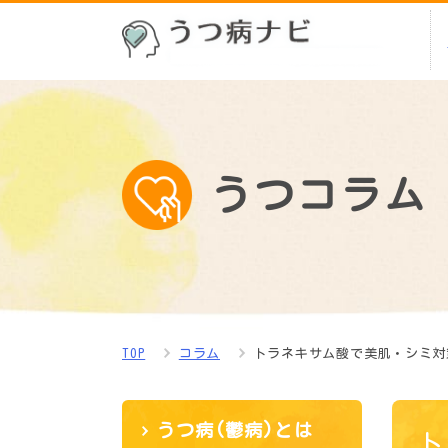
うつコラム
TOP
コラム
トラネキサム酸で美肌・シミ対
うつ病(鬱病)とは
ト