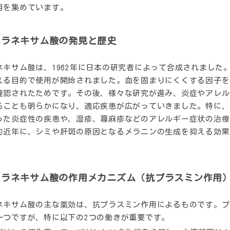
目を集めています。
トラネキサム酸の発見と歴史
ネキサム酸は、1962年に日本の研究者によって合成されました
える目的で使用が開始されました。血を固まりにくくする因子を
確認されたためです。その後、様々な研究が進み、炎症やアレル
ることも明らかになり、適応疾患が広がっていきました。特に、
った炎症性の疾患や、湿疹、蕁麻疹などのアレルギー症状の治療
的近年に、シミや肝斑の原因となるメラニンの生成を抑える効果
。
トラネキサム酸の作用メカニズム（抗プラスミン作用
ネキサム酸の主な薬効は、
抗プラスミン作用
によるものです。プ
一つですが、特に以下の2つの働きが重要です。