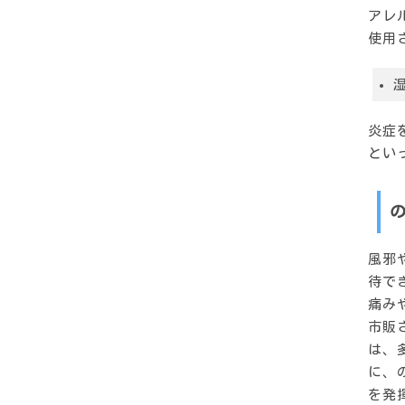
アレ
使用
炎症
とい
風邪
待で
痛み
市販
は、
に、
を発