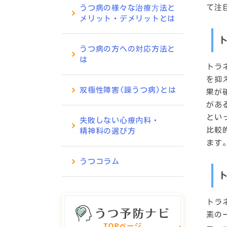
て注
うつ病の様々な治療⽅法と
メリット・デメリットとは
うつ病の方への対応方法と
は
トラ
を抑
双極性障害(躁うつ病)とは
果が
があ
とい
失敗しない心療内科・
比較
精神科の選び方
ます
うつコラム
トラ
素の