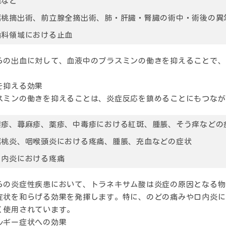
血など
扁桃摘出術、前立腺全摘出術、肺・肝臓・腎臓の術中・術後の異
歯科領域における止血
らの出血に対して、血液中のプラスミンの働きを抑えることで、
を抑える効果
スミンの働きを抑えることは、炎症反応を鎮めることにもつなが
湿疹、蕁麻疹、薬疹、中毒疹における紅斑、腫脹、そう痒などの
扁桃炎、咽喉頭炎における疼痛、腫脹、充血などの症状
口内炎における疼痛
らの炎症性疾患において、トラネキサム酸は炎症の原因となる物
症状を和らげる効果を発揮します。特に、のどの痛みや口内炎に
く使用されています。
ルギー症状への効果