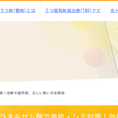
うつ病(鬱病)とは
うつ磁気刺激治療(TMS)ナビ
光
策！効果や副作用、正しい使い方を解説
ラネキサム酸で美肌・シミ対策！効