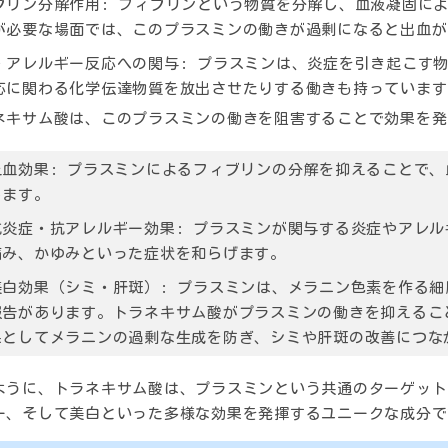
ブリン分解作用:
フィブリンという物質を分解し、血液凝固によ
が必要な場面では、このプラスミンの働きが過剰になると出血が
・アレルギー反応への関与:
プラスミンは、炎症を引き起こす物
応に関わる化学伝達物質を放出させたりする働きも持っています
ネキサム酸は、このプラスミンの働きを阻害することで効果を発
止血効果:
プラスミンによるフィブリンの分解を抑えることで、
します。
抗炎症・抗アレルギー効果:
プラスミンが関与する炎症やアレル
痛み、かゆみといった症状を和らげます。
美白効果（シミ・肝斑）:
プラスミンは、メラニン色素を作る細
報告があります。トラネキサム酸がプラスミンの働きを抑えるこ
果としてメラニンの過剰な生成を防ぎ、シミや肝斑の改善につな
ように、トラネキサム酸は、プラスミンという共通のターゲット
ー、そして美白といった多様な効果を発揮するユニークな成分で