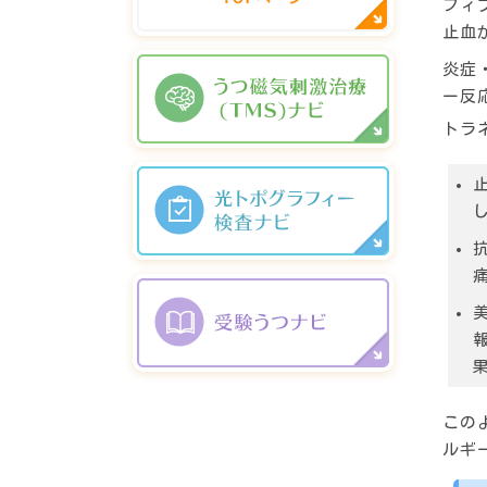
フィ
止血
炎症
ー反
トラ
この
ルギ