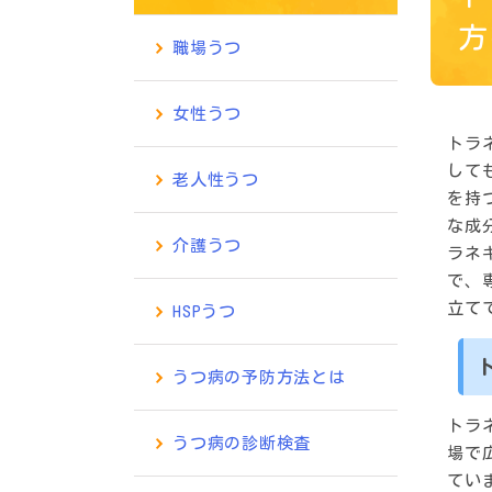
方
職場うつ
女性うつ
トラ
して
老人性うつ
を持
な成
介護うつ
ラネ
で、
立て
HSPうつ
うつ病の予防方法とは
トラ
うつ病の診断検査
場で
てい