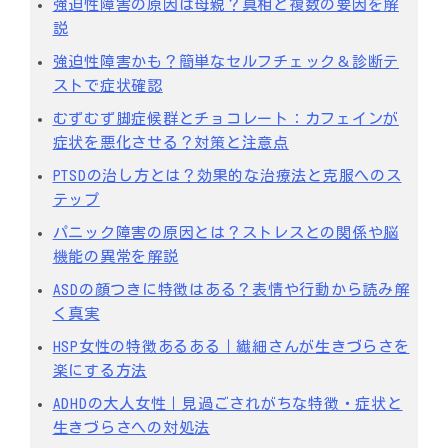
強迫性障害の原因は母親？真相と複数の要因を解
説
強迫性障害かも？簡単なセルフチェック＆診断テ
ストで症状確認
むずむず脚症候群とチョコレート：カフェインが
症状を悪化させる？対策と注意点
PTSDの治し方とは？効果的な治療法と克服へのス
テップ
パニック障害の原因とは？ストレスとの関係や脳
機能の異常を解説
ASDの顔つきに特徴はある？表情や行動から読み解
く真実
HSP女性の特徴あるある｜繊細さんが生きづらさを
楽にする方法
ADHDの大人女性｜見過ごされがちな特徴・症状と
生きづらさへの対処法