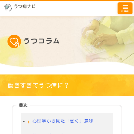
MENU
うつコラム
働きすぎてうつ病に？
目次
心理学から見た「働く」意味