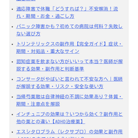
適応障害で休職「どうすれば？」不安解消！流
れ・期間・お金・過ごし方
パニック障害かも？初めての病院は何科？失敗し
ない選び方
トリンテリックスの副作用【完全ガイド】症状・
期間・対処法・重大なサイン
認知症薬を飲まない方がいいって本当？医師が解
説する効果・副作用と判断基準
コンサータがやばいと言われて不安な方へ｜医師
が解説する効果・リスク・安全な使い方
当帰芍薬散は自律神経の不調に効果あり？体質・
期間・注意点を解説
インチュニブの効果は？いつから効く？副作用と
他の薬との違い【ADHD治療薬】
エスシタロプラム（レクサプロ）の効果と副作用