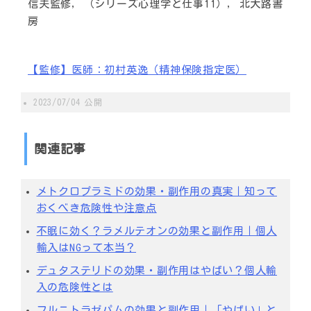
信夫監修, （シリーズ心理学と仕事11）, 北大路書
房
【監修】医師：初村英逸（精神保険指定医）
2023/07/04
公開
関連記事
メトクロプラミドの効果・副作用の真実｜知って
おくべき危険性や注意点
不眠に効く？ラメルテオンの効果と副作用｜個人
輸入はNGって本当？
デュタステリドの効果・副作用はやばい？個人輸
入の危険性とは
フルニトラゼパムの効果と副作用｜「やばい」と