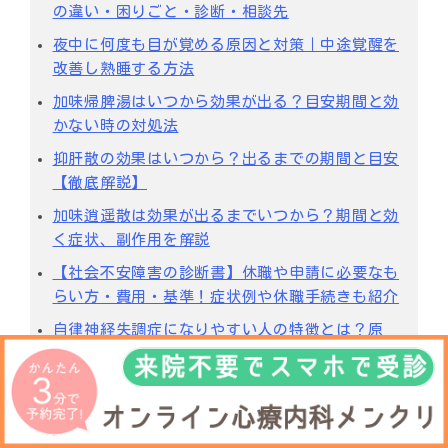
の違い・困りごと・診断・相談先
夜中に何度も目が覚める原因と対策｜中途覚醒を
改善し熟睡する方法
加味帰脾湯はいつから効果が出る？目安期間と効
かない時の対処法
抑肝散の効果はいつから？出るまでの期間と目安
【徹底解説】
加味逍遥散は効果が出るまでいつから？期間と効
く症状、副作用を解説
【社会不安障害の診断書】休職や申請に必要なも
らい方・費用・基準！症状例や休職手続きも紹介
自律神経失調症になりやすい人の特徴とは？原
因・症状と自分で整える方法
デエビゴの効果とは？何時間寝れるか、副作用や
正しい飲み方を徹底解説
レクサプロの効果・副作用・飲み方｜離脱症状や