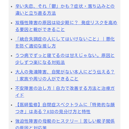
辛い失恋、それ「鬱」かも？症状・落ち込みとの
違いと立ち直る方法
双極性障害の原因は幼少期に？ 発症リスクを高め
る要因と親ができること
「統合失調症の人にしてはいけないこと」｜悪化
を防ぐ適切な接し方
うつ病でずっと寝てるのは甘えじゃない。原因と
少しずつ楽になる対処法
大人の発達障害、自覚がない本人にどう伝える？
｜家族や周りの人ができること
不安障害の治し方｜自力で改善する方法と治療ガ
イド
【医師監修】自閉症スペクトラムに「特徴的な顔
つき」はある？ASDの見分け方と特性
強迫性障害の母親のヒステリー｜苦しい親子関係
の原因と対応策