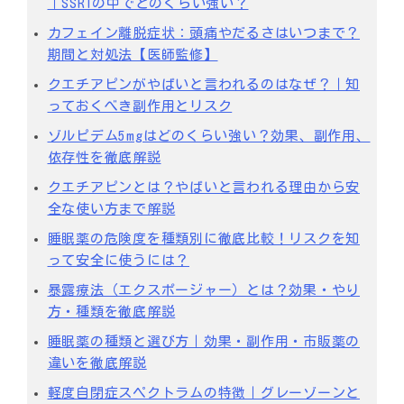
｜SSRIの中でどのくらい強い？
カフェイン離脱症状：頭痛やだるさはいつまで？
期間と対処法【医師監修】
クエチアピンがやばいと言われるのはなぜ？｜知
っておくべき副作用とリスク
ゾルピデム5mgはどのくらい強い？効果、副作用、
依存性を徹底解説
クエチアピンとは？やばいと言われる理由から安
全な使い方まで解説
睡眠薬の危険度を種類別に徹底比較！リスクを知
って安全に使うには？
暴露療法（エクスポージャー）とは？効果・やり
方・種類を徹底解説
睡眠薬の種類と選び方｜効果・副作用・市販薬の
違いを徹底解説
軽度自閉症スペクトラムの特徴｜グレーゾーンと