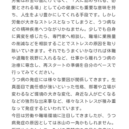
労働はお金の面だけでなく、「人に認められる、必
要とされる場」として心の健康にも重要な意味を持
ち、人生をより豊かにしてくれる手段です。しかし
労働が大きなストレスとなってしまうと、うつ病な
どの精神疾患へつながりかねません。少しでも自身
に異変を感じたら、専門家へ相談し、職場に業務量
の削減などを相談することでストレスの原因を取り
除いていきます。それでもうまくいかなければ休職
や退職を視野に入れるなど、仕事から離れうつ病の
治療に専念し、再スタートの準備を自分のペースで
行ってみてください。
うつ病の発症には様々な要因が関係してきます。生
真面目で責任感が強いといった性格、部署や立場が
変わるなど環境の大きな変化、身近な人が亡くなる
などの強烈な出来事など、様々なストレスが積み重
なって発症するといわれています。
今回は労働や職場環境に注目してきましたが、うつ
病発症の原因としては氷山の一角かもしれません。