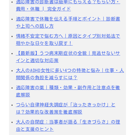
適応障害の診断書は簡単にもらえる？もらい方・
費用・休職 | 完全ガイド
適応障害で休職を伝える手順とポイント｜診断書
や上司への話し方
情緒不安定で悩む方へ｜原因とタイプ別対処法で
穏やかな日々を取り戻す！
【最新版】うつ病末期症状の全貌｜見逃せないサ
インと適切な対応策
大人のADHD女性に多い4つの特徴と悩み｜仕事・人
間関係の負担を減らすには？
適応障害の薬｜種類・効果・副作用と注意点を徹
底解説
つらい自律神経失調症が「治ったきっかけ」と
は？効果的な改善策を徹底解説
大人の自閉症：当事者が語る「生きづらさ」の理
由と支援のヒント