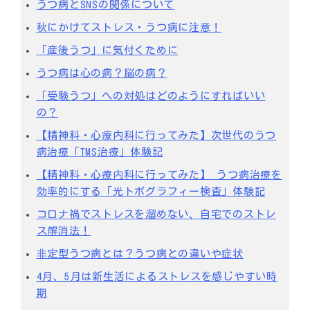
うつ病とSNSの関係について
秋にかけてストレス・うつ病に注意！
「産後うつ」に気付くために
うつ病は心の病？脳の病？
「受験うつ」への対処はどのようにすればいい
の？
【精神科・心療内科に行ってみた】次世代のうつ
病治療「TMS治療」体験記
【精神科・心療内科に行ってみた】 うつ病治療を
効率的にする「光トポグラフィー検査」体験記
コロナ禍でストレスを溜めない、自宅でのストレ
ス解消法！
⾮定型うつ病とは？うつ病との違いや症状
4月、5月は新生活によるストレスを感じやすい時
期