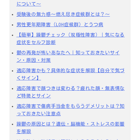
について～
受験後の無⼒感〜燃え尽き症候群とは？〜
男性更年期障害（LOH症候群）とうつ病
【簡単】躁鬱チェック（双極性障害）｜気になる
症状をセルフ診断
鬱の再発が怖いあなたへ｜知っておきたいサイ
ン・原因・対策
適応障害かも？具体的な症状を解説【自分で気づ
くサイン】
適応障害で顔つきは変わる？疲れた顔・無表情な
ど特徴とサイン
適応障害で傷病手当金をもらうデメリットは？知
っておきたい注意点
躁鬱の原因とは？遺伝・脳機能・ストレスの影響
を解説