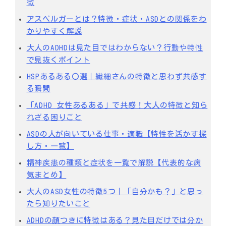
徴
アスペルガーとは？特徴・症状・ASDとの関係をわ
かりやすく解説
大人のADHDは見た目ではわからない？行動や特性
で見抜くポイント
HSPあるある〇選｜繊細さんの特徴と思わず共感す
る瞬間
「ADHD 女性あるある」で共感！大人の特徴と知ら
れざる困りごと
ASDの人が向いている仕事・適職【特性を活かす探
し方・一覧】
精神疾患の種類と症状を一覧で解説【代表的な病
気まとめ】
大人のASD女性の特徴5つ｜「自分かも？」と思っ
たら知りたいこと
ADHDの顔つきに特徴はある？見た目だけでは分か