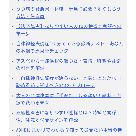
うつ病の診断書｜休職・手当に必要？すぐもらう
方法・注意点
【適応障害】なりやすい人の10の特徴と克服への
第一歩
自律神経失調症？5分でできる診断テスト！あなた
の不調の原因をチェック
アスペルガー症候群の顔つき・表情｜特徴や診断
の可否を解説
「自律神経失調症が治らない」と悩むあなたへ |
諦める前に試すべき3つのアプローチ
大人の発達障害は「手遅れ」じゃない！診断・治
療で変わる未来
双極性障害になりやすい性格とは？特徴と関係
性、注意すべきサインを解説
ADHDは見かけでわかる？知っておきたい本当の特