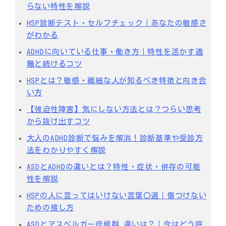
らない特性を解説
HSP診断テスト・セルフチェック｜あなたの敏感さ
がわかる
ADHDに向いている仕事・働き方｜特性を活かす適
職と続けるコツ
HSPとは？敏感・繊細な人が知るべき特徴と向き合
い方
【強迫性障害】気にしない方法とは？つらい思考
から抜け出すコツ
大人のADHD診断で悩みを解消！診断基準や受診方
法をわかりやすく解説
ASDとADHDの違いとは？特性・症状・併存の可能
性を解説
HSPの人に言ってはいけない言葉〇選｜傷つけない
ための接し方
ASDとアスペルガー症候群 違いは？｜今はどう呼