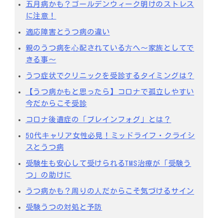
五月病かも？ゴールデンウィーク明けのストレス
に注意！
適応障害とうつ病の違い
親のうつ病を⼼配されている⽅へ～家族としてで
きる事～
うつ症状でクリニックを受診するタイミングは？
【うつ病かもと思ったら】コロナで孤立しやすい
今だからこそ受診
コロナ後遺症の「ブレインフォグ」とは？
50代キャリア女性必見！ミッドライフ・クライシ
スとうつ病
受験生も安心して受けられるTMS治療が「受験う
つ」の助けに
うつ病かも？周りの⼈だからこそ気づけるサイン
受験うつの対処と予防