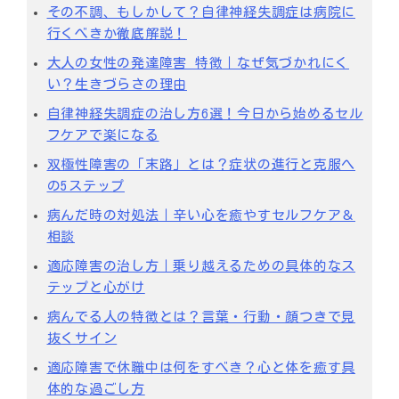
その不調、もしかして？自律神経失調症は病院に
行くべきか徹底解説！
大人の女性の発達障害 特徴｜なぜ気づかれにく
い？生きづらさの理由
自律神経失調症の治し方6選！今日から始めるセル
フケアで楽になる
双極性障害の「末路」とは？症状の進行と克服へ
の5ステップ
病んだ時の対処法｜辛い心を癒やすセルフケア＆
相談
適応障害の治し方｜乗り越えるための具体的なス
テップと心がけ
病んでる人の特徴とは？言葉・行動・顔つきで見
抜くサイン
適応障害で休職中は何をすべき？心と体を癒す具
体的な過ごし方