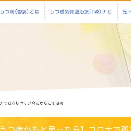
うつ病(鬱病)とは
うつ磁気刺激治療(TMS)ナビ
光
ナで孤立しやすい今だからこそ受診
うつ病かもと思ったら】コロナで孤