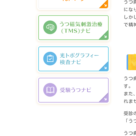
うつ
にな
しか
で精
うつ
す。
また
れま
受診
「う
うつ