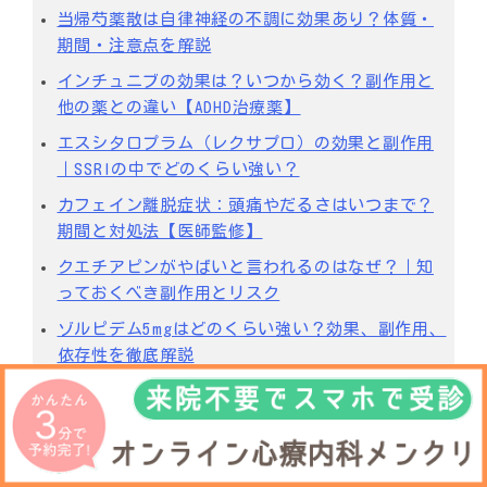
当帰芍薬散は自律神経の不調に効果あり？体質・
期間・注意点を解説
インチュニブの効果は？いつから効く？副作用と
他の薬との違い【ADHD治療薬】
エスシタロプラム（レクサプロ）の効果と副作用
｜SSRIの中でどのくらい強い？
カフェイン離脱症状：頭痛やだるさはいつまで？
期間と対処法【医師監修】
クエチアピンがやばいと言われるのはなぜ？｜知
っておくべき副作用とリスク
ゾルピデム5mgはどのくらい強い？効果、副作用、
依存性を徹底解説
クエチアピンとは？やばいと言われる理由から安
全な使い方まで解説
睡眠薬の危険度を種類別に徹底比較！リスクを知
って安全に使うには？