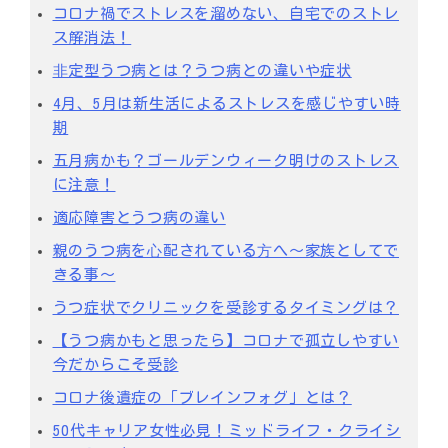
コロナ禍でストレスを溜めない、自宅でのストレ
ス解消法！
⾮定型うつ病とは？うつ病との違いや症状
4月、5月は新生活によるストレスを感じやすい時
期
五月病かも？ゴールデンウィーク明けのストレス
に注意！
適応障害とうつ病の違い
親のうつ病を⼼配されている⽅へ～家族としてで
きる事～
うつ症状でクリニックを受診するタイミングは？
【うつ病かもと思ったら】コロナで孤立しやすい
今だからこそ受診
コロナ後遺症の「ブレインフォグ」とは？
50代キャリア女性必見！ミッドライフ・クライシ