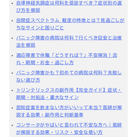
自律神経失調症は何科を受診すべき？症状別の選
び方を解説
自閉症スペクトラム 軽度の特徴とは？見過ごしが
ちなサインと困りごと
パニック障害の病院は何科？行くべき目安と治療
法を解説
適応障害で休職「どうすれば？」不安解消！流
れ・期間・お金・過ごし方
パニック障害かも？初めての病院は何科？失敗し
ない選び方
トリンテリックスの副作用【完全ガイド】症状・
期間・対処法・重大なサイン
認知症薬を飲まない方がいいって本当？医師が解
説する効果・副作用と判断基準
コンサータがやばいと言われて不安な方へ｜医師
が解説する効果・リスク・安全な使い方