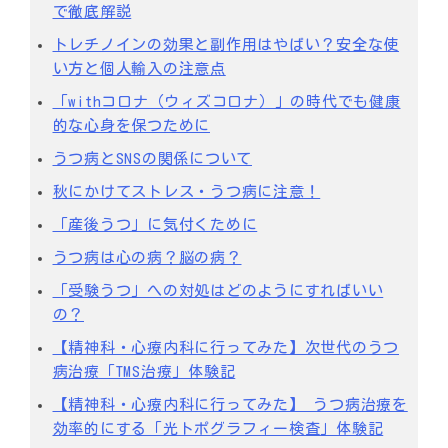
で徹底解説
トレチノインの効果と副作用はやばい？安全な使
い方と個人輸入の注意点
「withコロナ（ウィズコロナ）」の時代でも健康
的な心身を保つために
うつ病とSNSの関係について
秋にかけてストレス・うつ病に注意！
「産後うつ」に気付くために
うつ病は心の病？脳の病？
「受験うつ」への対処はどのようにすればいい
の？
【精神科・心療内科に行ってみた】次世代のうつ
病治療「TMS治療」体験記
【精神科・心療内科に行ってみた】 うつ病治療を
効率的にする「光トポグラフィー検査」体験記