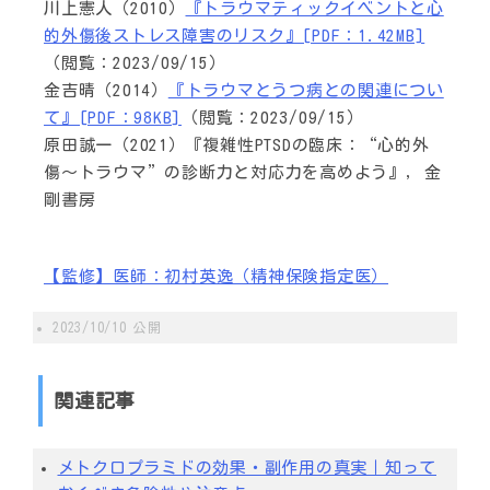
川上憲人（2010）
『トラウマティックイベントと心
的外傷後ストレス障害のリスク』[PDF：1.42MB]
（閲覧：2023/09/15）
金吉晴（2014）
『トラウマとうつ病との関連につい
て』[PDF：98KB]
（閲覧：2023/09/15）
原田誠一（2021）『複雑性PTSDの臨床：“心的外
傷～トラウマ”の診断力と対応力を高めよう』, 金
剛書房
【監修】医師：初村英逸（精神保険指定医）
2023/10/10
公開
関連記事
メトクロプラミドの効果・副作用の真実｜知って