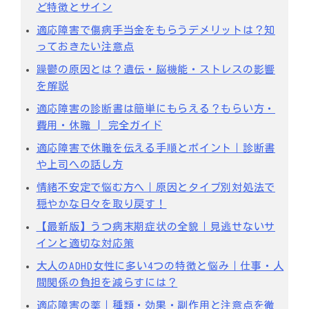
ど特徴とサイン
適応障害で傷病手当金をもらうデメリットは？知
っておきたい注意点
躁鬱の原因とは？遺伝・脳機能・ストレスの影響
を解説
適応障害の診断書は簡単にもらえる？もらい方・
費用・休職 | 完全ガイド
適応障害で休職を伝える手順とポイント｜診断書
や上司への話し方
情緒不安定で悩む方へ｜原因とタイプ別対処法で
穏やかな日々を取り戻す！
【最新版】うつ病末期症状の全貌｜見逃せないサ
インと適切な対応策
大人のADHD女性に多い4つの特徴と悩み｜仕事・人
間関係の負担を減らすには？
適応障害の薬｜種類・効果・副作用と注意点を徹