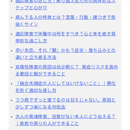
適応障害の治し方｜乗り越えるための具体的なス
テップと心がけ
病んでる人の特徴とは？言葉・行動・顔つきで見
抜くサイン
適応障害で休職中は何をすべき？心と体を癒す具
体的な過ごし方
辛い失恋、それ「鬱」かも？症状・落ち込みとの
違いと立ち直る方法
双極性障害の原因は幼少期に？ 発症リスクを高め
る要因と親ができること
「統合失調症の人にしてはいけないこと」｜悪化
を防ぐ適切な接し方
うつ病でずっと寝てるのは甘えじゃない。原因と
少しずつ楽になる対処法
大人の発達障害、自覚がない本人にどう伝える？
｜家族や周りの人ができること