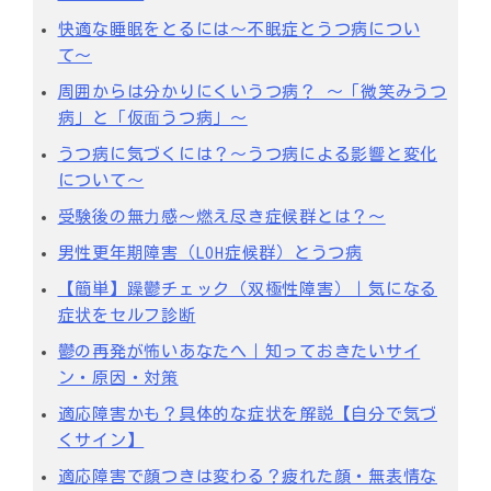
快適な睡眠をとるには〜不眠症とうつ病につい
て〜
周囲からは分かりにくいうつ病？ 〜「微笑みうつ
病」と「仮⾯うつ病」〜
うつ病に気づくには？～うつ病による影響と変化
について～
受験後の無⼒感〜燃え尽き症候群とは？〜
男性更年期障害（LOH症候群）とうつ病
【簡単】躁鬱チェック（双極性障害）｜気になる
症状をセルフ診断
鬱の再発が怖いあなたへ｜知っておきたいサイ
ン・原因・対策
適応障害かも？具体的な症状を解説【自分で気づ
くサイン】
適応障害で顔つきは変わる？疲れた顔・無表情な