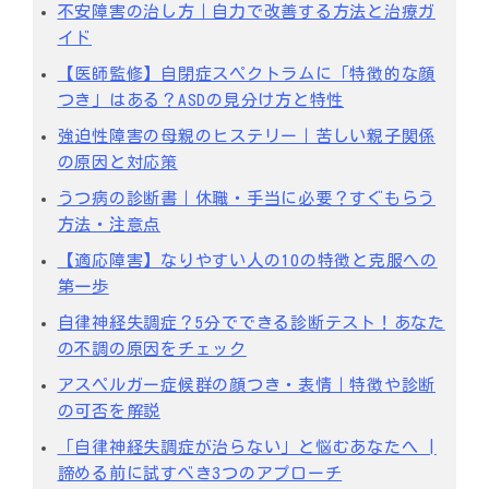
不安障害の治し方｜自力で改善する方法と治療ガ
イド
【医師監修】自閉症スペクトラムに「特徴的な顔
つき」はある？ASDの見分け方と特性
強迫性障害の母親のヒステリー｜苦しい親子関係
の原因と対応策
うつ病の診断書｜休職・手当に必要？すぐもらう
方法・注意点
【適応障害】なりやすい人の10の特徴と克服への
第一歩
自律神経失調症？5分でできる診断テスト！あなた
の不調の原因をチェック
アスペルガー症候群の顔つき・表情｜特徴や診断
の可否を解説
「自律神経失調症が治らない」と悩むあなたへ |
諦める前に試すべき3つのアプローチ