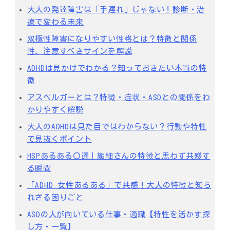
大人の発達障害は「手遅れ」じゃない！診断・治
療で変わる未来
双極性障害になりやすい性格とは？特徴と関係
性、注意すべきサインを解説
ADHDは見かけでわかる？知っておきたい本当の特
徴
アスペルガーとは？特徴・症状・ASDとの関係をわ
かりやすく解説
大人のADHDは見た目ではわからない？行動や特性
で見抜くポイント
HSPあるある〇選｜繊細さんの特徴と思わず共感す
る瞬間
「ADHD 女性あるある」で共感！大人の特徴と知ら
れざる困りごと
ASDの人が向いている仕事・適職【特性を活かす探
し方・一覧】