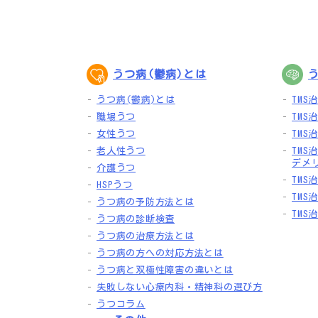
うつ病(鬱病)とは
う
うつ病(鬱病)とは
TMS
職場うつ
TMS
女性うつ
TMS
老人性うつ
TMS
デメ
介護うつ
TMS
HSPうつ
TM
うつ病の予防方法とは
TM
うつ病の診断検査
うつ病の治療方法とは
うつ病の方への対応方法とは
うつ病と双極性障害の違いとは
失敗しない心療内科・精神科の選び方
うつコラム