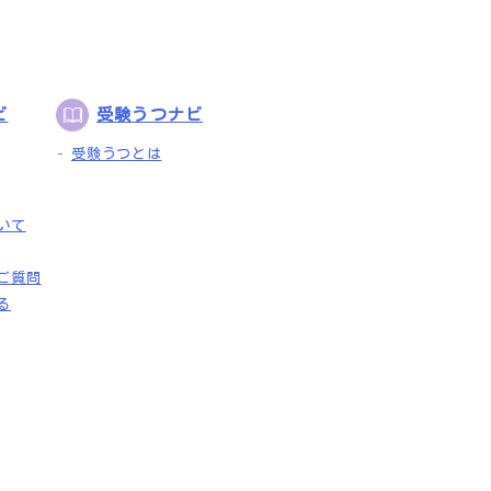
ビ
受験うつナビ
受験うつとは
いて
ご質問
る