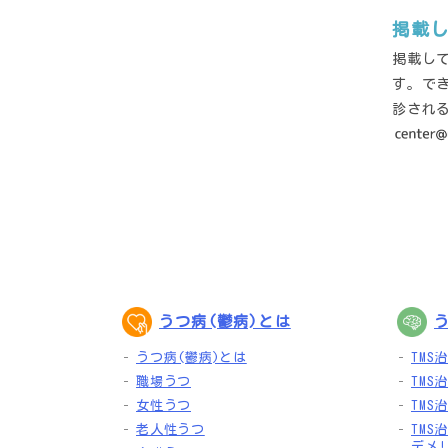
掲載
掲載し
す。で
診され
うつ病(鬱病)とは
う
うつ病(鬱病)とは
TMS
職場うつ
TMS
女性うつ
TMS
老人性うつ
TMS
デメ