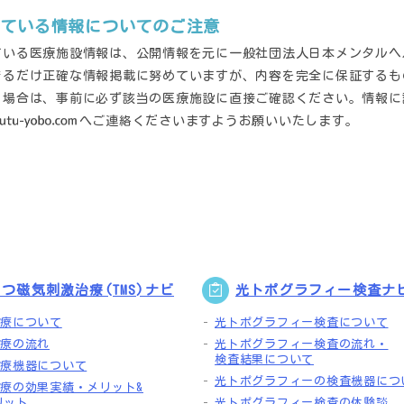
している情報についてのご注意
ている医療施設情報は、公開情報を元に一般社団法人日本メンタルヘ
きるだけ正確な情報掲載に努めていますが、内容を完全に保証するも
る場合は、事前に必ず該当の医療施設に直接ご確認ください。情報に
へご連絡くださいますようお願いいたします。
つ磁気刺激治療(TMS)ナビ
光トポグラフィー検査ナ
治療について
光トポグラフィー検査について
治療の流れ
光トポグラフィー検査の流れ・
検査結果について
治療機器について
光トポグラフィーの検査機器につ
治療の効果実績・メリット&
リット
光トポグラフィー検査の体験談