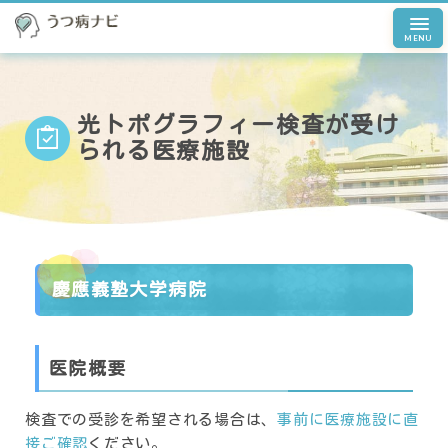
MENU
光トポグラフィー検査が受け
られる医療施設
慶應義塾大学病院
医院概要
検査での受診を希望される場合は、
事前に医療施設に直
接ご確認
ください。