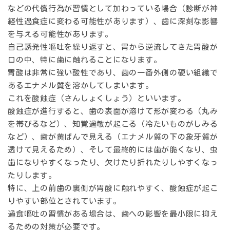
などの代償行為が習慣として加わっている場合（診断が神
経性過食症に変わる可能性があります）、歯に深刻な影響
を与える可能性があります。
自己誘発性嘔吐を繰り返すと、胃から逆流してきた胃酸が
口の中、特に歯に触れることになります。
胃酸は非常に強い酸性であり、歯の一番外側の硬い組織で
あるエナメル質を溶かしてしまいます。
これを
酸蝕症（さんしょくしょう）
といいます。
酸蝕症が進行すると、歯の表面が溶けて形が変わる（丸み
を帯びるなど）、知覚過敏が起こる（冷たいものがしみる
など）、歯が黄ばんで見える（エナメル質の下の象牙質が
透けて見えるため）、そして最終的には歯が脆くなり、虫
歯になりやすくなったり、欠けたり折れたりしやすくなっ
たりします。
特に、上の前歯の裏側が胃酸に触れやすく、酸蝕症が起こ
りやすい部位とされています。
過食嘔吐の習慣がある場合は、歯への影響を最小限に抑え
るための対策が必要です。