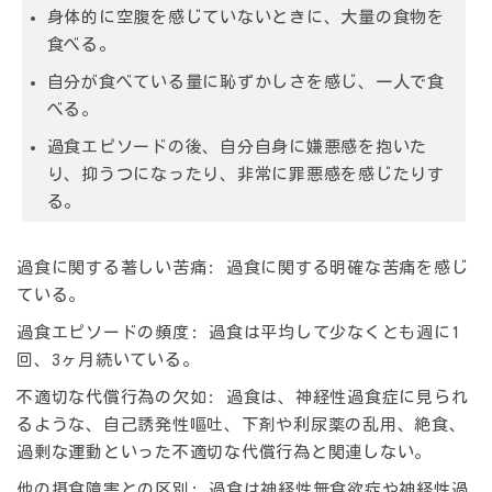
身体的に空腹を感じていないときに、大量の食物を
食べる。
自分が食べている量に恥ずかしさを感じ、一人で食
べる。
過食エピソードの後、自分自身に嫌悪感を抱いた
り、抑うつになったり、非常に罪悪感を感じたりす
る。
過食に関する著しい苦痛:
過食に関する明確な苦痛を感じ
ている。
過食エピソードの頻度:
過食は平均して少なくとも週に1
回、3ヶ月続いている。
不適切な代償行為の欠如:
過食は、神経性過食症に見られ
るような、自己誘発性嘔吐、下剤や利尿薬の乱用、絶食、
過剰な運動といった不適切な代償行為と関連しない。
他の摂食障害との区別:
過食は神経性無食欲症や神経性過