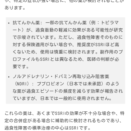
や、特定の症状が強い場合に、他の薬が検討されることが
あります。
抗てんかん薬:
一部の抗てんかん薬（例：トピラマ
ート）が、過食衝動の軽減に効果がある可能性が研究
で示唆されています。ただし、過食性障害そのものに
対する保険適用がない場合や、推奨度がSSRIほど高
くないため、使用は慎重に検討されます。副作用のプ
ロファイルもSSRIとは異なるため、医師の判断が必
要です。
ノルアドレナリン・ドパミン再取り込み阻害薬
（NDRI）:
ブプロピオン（日本では未承認）のよう
な薬が過食エピソードの頻度を減らす効果が報告され
ていますが、日本では一般的に使用されません。
これらの薬は、あくまでSSRIの効果が不十分な場合や、特
定の合併症がある場合に補助的に検討されるものであり、
過食性障害の標準治療の中心はSSRIです。