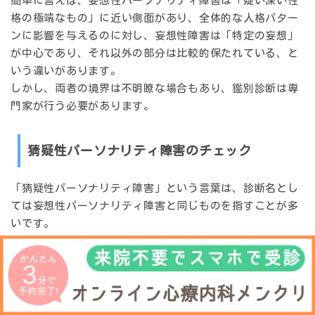
簡単に言えば、妄想性パーソナリティ障害は「疑い深い性
格の極端なもの」に近い側面があり、全体的な人格パター
ンに影響を与えるのに対し、妄想性障害は「特定の妄想」
が中心であり、それ以外の部分は比較的保たれている、と
いう違いがあります。
しかし、両者の境界は不明瞭な場合もあり、鑑別診断は専
門家が行う必要があります。
猜疑性パーソナリティ障害のチェック
「猜疑性パーソナリティ障害」という言葉は、診断名とし
ては妄想性パーソナリティ障害と同じものを指すことが多
いです。
DSM-5では「妄想性パーソナリティ障害（Paranoid
Personality Disorder）」が正式名称ですが、その特徴か
ら「猜疑性」という言葉が用いられることもあります。
自己診断や簡易チェックリストは、あくまで「傾向がある
かもしれない」と気づくためのものであり、診断を確定す