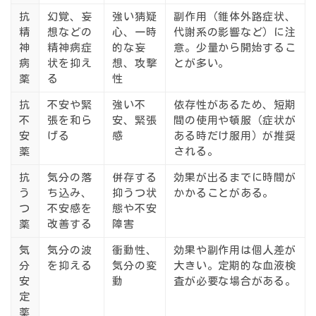
抗
幻覚、妄
強い猜疑
副作用（錐体外路症状、
精
想などの
心、一時
代謝系の影響など）に注
神
精神病症
的な妄
意。少量から開始するこ
病
状を抑え
想、攻撃
とが多い。
薬
る
性
抗
不安や緊
強い不
依存性があるため、短期
不
張を和ら
安、緊張
間の使用や頓服（症状が
安
げる
感
ある時だけ服用）が推奨
薬
される。
抗
気分の落
併存する
効果が出るまでに時間が
う
ち込み、
抑うつ状
かかることがある。
つ
不安感を
態や不安
薬
改善する
障害
気
気分の波
衝動性、
効果や副作用は個人差が
分
を抑える
気分の変
大きい。定期的な血液検
安
動
査が必要な場合がある。
定
薬