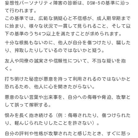
妄想性パーソナリティ障害の診断は、DSM-5の基準に沿っ
て行われます。
この基準では、広範な猜疑心と不信感が、成人期早期まで
に始まり、様々な状況で一貫して見られること、そして以
下の基準のうち4つ以上を満たすことが求められます。
十分な根拠もないのに、他人が自分を傷つけたり、騙した
り、搾取したりしているのではないかと疑う。
友人や同僚の誠実さや信頼性について、不当な疑いを抱
く。
打ち明けた秘密が悪意を持って利用されるのではないかと
恐れるため、他人に心を開きたがらない。
悪意のない言葉や出来事を、自分への侮辱や脅迫、攻撃と
して誤って解釈する。
恨みを長く抱き続ける（例：侮辱されたり、傷つけられた
り、軽んじられたりしたことを許さない）。
自分の評判や性格が攻撃されたと感じたとき、すぐに怒っ