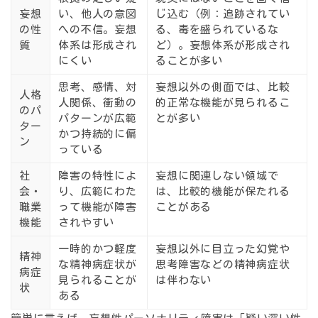
妄想
い、他人の意図
じ込む（例：追跡されてい
の性
への不信。
妄想
る、毒を盛られているな
質
体系は形成され
ど）。
妄想体系が形成され
にくい
ることが多い
思考、感情、対
妄想以外の側面では、比較
人格
人関係、衝動の
的正常な機能が見られるこ
のパ
パターンが広範
とが多い
ター
かつ持続的に偏
ン
っている
社
障害の特性によ
妄想に関連しない領域で
会・
り、広範にわた
は、比較的機能が保たれる
職業
って機能が障害
ことがある
機能
されやすい
一時的かつ軽度
妄想以外に目立った幻覚や
精神
な精神病症状が
思考障害などの精神病症状
病症
見られることが
は伴わない
状
ある