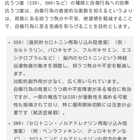
抗うつ薬（SSRI、SNRIなど）の種類と自傷行為への効果
抗うつ薬は、自傷行為の直接的な衝動を抑えるというより
は、背景にある抑うつ気分や不安、絶望感を軽減すること
で、自傷行為に至る苦痛を和らげることを目的とします。
SSRI（選択的セロトニン再取り込み阻害薬）（例：
セルトラリン、パロキセチン、フルボキサミン、エス
シタロプラムなど）:
脳内のセロトニンという神経
伝達物質の働きを調整し、抑うつ気分や不安を軽減し
ます。
比較的副作用が少なく、広く用いられています。
自傷行為の背景にうつ病や不安障害がある場合に有効
ですが、一部の報告ではSSRIが衝動性を高める可能
性も指摘されており、特に服用開始初期には注意が必
要です（賦活症候群）。
SNRI（セロトニン・ノルアドレナリン再取り込み阻
害薬）（例：ベンラファキシン、デュロキセチンな
ど）:
セロトニンとノルアドレナリンの両方の働き