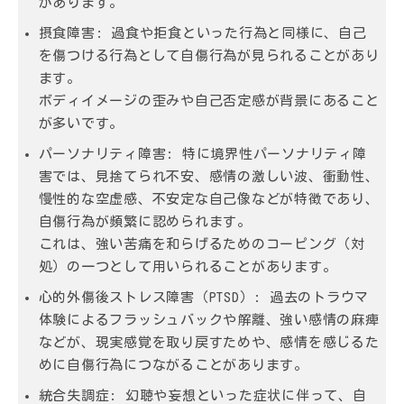
があります。
摂食障害:
過食や拒食といった行為と同様に、自己
を傷つける行為として自傷行為が見られることがあり
ます。
ボディイメージの歪みや自己否定感が背景にあること
が多いです。
パーソナリティ障害:
特に境界性パーソナリティ障
害では、見捨てられ不安、感情の激しい波、衝動性、
慢性的な空虚感、不安定な自己像などが特徴であり、
自傷行為が頻繁に認められます。
これは、強い苦痛を和らげるためのコーピング（対
処）の一つとして用いられることがあります。
心的外傷後ストレス障害（PTSD）:
過去のトラウマ
体験によるフラッシュバックや解離、強い感情の麻痺
などが、現実感覚を取り戻すためや、感情を感じるた
めに自傷行為につながることがあります。
統合失調症:
幻聴や妄想といった症状に伴って、自