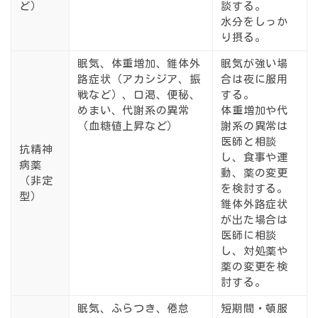
ど）
談する。
水分をしっか
り摂る。
眠気、体重増加、錐体外
眠気が強い場
路症状（アカシジア、振
合は夜に服用
戦など）、口渇、便秘、
する。
めまい、代謝系の異常
体重増加や代
（血糖値上昇など）
謝系の異常は
医師と相談
抗精神
し、食事や運
病薬
動、薬の変更
（非定
を検討する。
型）
錐体外路症状
が出た場合は
医師に相談
し、対処薬や
薬の変更を検
討する。
眠気、ふらつき、倦怠
短期間・頓服