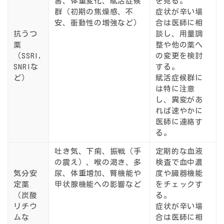
害、体重変化、賦活症候
を見る。
群（初期の焦燥感、不
症状が辛い場
安、衝動性の増強など）
合は医師に相
抗うつ
談し、用量調
薬
整や他の薬へ
（SSRI,
の変更を検討
SNRIな
する。
ど）
賦活症候群に
は特に注意
し、異変があ
れば速やかに
医師に連絡す
る。
吐き気、下痢、振戦（手
定期的な血液
の震え）、喉の渇き、多
検査で血中濃
気分安
尿、体重増加、腎機能や
度や臓器機能
定薬
甲状腺機能への影響など
をチェックす
（炭酸
る。
リチウ
症状が辛い場
ムな
合は医師に相