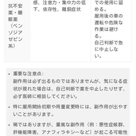
感、注意力・集中力の低
での使用に留
抗不安
下、依存性、離脱症状
める。
薬・睡
服用後の車の
眠薬
運転や危険な
（ベン
作業は避け
ゾジア
る。
ゼピン
自己判断で急
系）
に中止しな
い。
重要な注意点:
副作用は必ず出るものではありませんが、気になる症
状が現れた場合は、自己判断で薬を中止したりせず、
必ず医師に相談してください。
特に服用開始初期や用量変更時には、副作用が出やす
いことがあります。
稀ではありますが、重篤な副作用（例：悪性症候群、
肝機能障害、アナフィラキシーなど）が起こる可能性