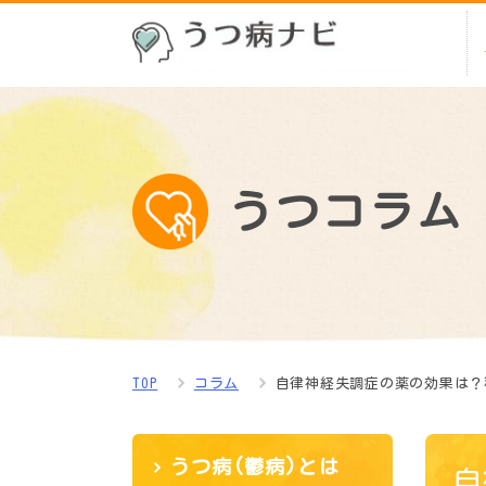
うつコラム
TOP
コラム
自律神経失調症の薬の効果は？
うつ病(鬱病)とは
自