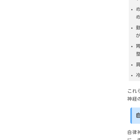
これ
神経
自律