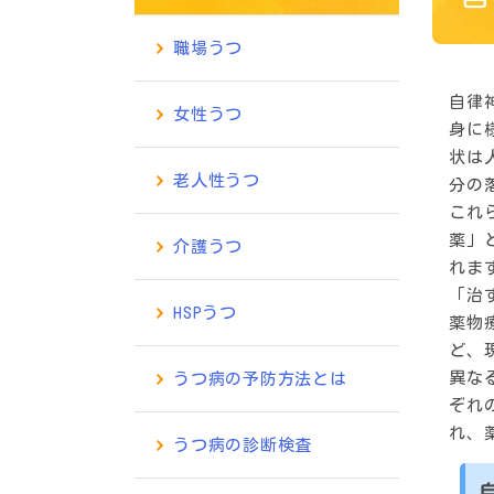
職場うつ
自律
女性うつ
身に
状は
老人性うつ
分の
これ
薬」
介護うつ
れま
「治
HSPうつ
薬物
ど、
異な
うつ病の予防方法とは
ぞれ
れ、
うつ病の診断検査