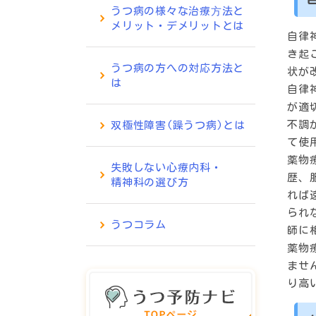
うつ病の様々な治療⽅法と
メリット・デメリットとは
自律
き起
うつ病の方への対応方法と
状が
は
自律
が適
不調
双極性障害(躁うつ病)とは
て使
薬物
失敗しない心療内科・
歴、
精神科の選び方
れば
られ
うつコラム
師に
薬物
ませ
り高