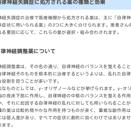
自律神経失調症に処方される薬の種類と効果
神経失調症の治療で医療機関から処方される薬は、主に「自律神
体症状に用いられる薬」の3つに大きく分けられます。患者さん
れる要因に応じて、これらの薬が選択・組み合わされます。
自律神経調整薬について
神経調整薬は、その名の通り、自律神経のバランスを整えること
自律神経そのものを根本的に治療するというよりは、乱れた自律
な役割を担うことが多いです。
的なものとしては、γ-オリザノールなどが挙げられます。γ-オ
脳の視床下部に作用し、自律神経の中枢のバランスを整える作用
や、それに起因する自律神経の乱れに対しても用いられることが
種の薬は比較的穏やかな作用を持つものが多く、重篤な副作用は
には個人差があり、すべての症状に劇的に効くわけではありませ
ります。