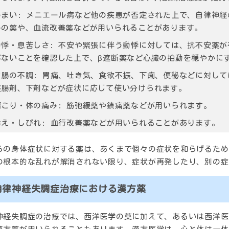
めまい:
メニエール病など他の疾患が否定された上で、自律神経
めの薬や、血流改善薬などが用いられることがあります。
動悸・息苦しさ:
不安や緊張に伴う動悸に対しては、抗不安薬が
がないことを確認した上で、β遮断薬など心臓の拍動を穏やかに
胃腸の不調:
胃痛、吐き気、食欲不振、下痢、便秘などに対して
整腸剤、下剤などが症状に応じて使い分けられます。
肩こり・体の痛み:
筋弛緩薬や鎮痛薬などが用いられます。
冷え・しびれ:
血行改善薬などが用いられることがあります。
らの身体症状に対する薬は、あくまで個々の症状を和らげるため
の根本的な乱れが解消されない限り、症状が再発したり、別の症
自律神経失調症治療における漢方薬
神経失調症の治療では、西洋医学の薬に加えて、あるいは西洋医