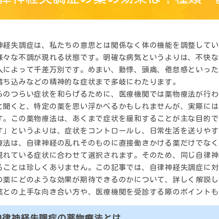
神経失調症は、私たちの意思とは関係なく体の機能を調整してい
様々な不調が現れる状態です。明確な病気というよりは、不快な
人によって千差万別です。めまい、動悸、頭痛、倦怠感といった
落ち込みなどの精神的な症状まで多岐にわたります。
らのつらい症状を和らげるために、医療機関では薬物療法が行わ
と聞くと、特定の薬を思い浮かべるかもしれませんが、実際には
す。この薬物療法は、あくまで症状を緩和することが主な目的で
す」というよりは、症状をコントロールし、日常生活を送りやす
療法は、自律神経の乱れそのものに直接働きかける薬だけでなく
現れている症状に合わせて選択されます。そのため、同じ自律神
ることは珍しくありません。この記事では、自律神経失調症に対
の薬にどのような効果が期待できるのかについて、詳しく解説し
薬との上手な向き合い方や、医療機関を受診する際のポイントも
自律神経失調症の薬物療法とは