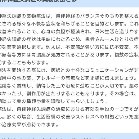
神経失調症の薬物療法は、自律神経のバランスそのものを整える
こされる様々な不快な症状を和らげることを目的とします。これ
改善されることで、心身の負担が軽減され、日常生活を送りやす
神経失調症の症状は多岐にわたるため、患者さん一人ひとりの症
切な薬を選択します。例えば、不安感が強い方には抗不安薬、不
が顕著な方には胃腸薬が処方されることがあります。複数の症状
用することもあります。
療法を開始する際には、医師との十分なコミュニケーションが非
服用中の他の薬、アレルギーの有無などを正確に伝えましょう。
遠慮なく質問し、納得した上で治療に進むことが大切です。薬の
なかったり、副作用が出たりすることもあります。その場合は、
相談して薬の種類や量を調整してもらいましょう。
療法は、自律神経失調症の治療における有効な手段の一つですが
ん。多くの場合、生活習慣の改善やストレスへの対処といった薬
い治療効果が期待できます。