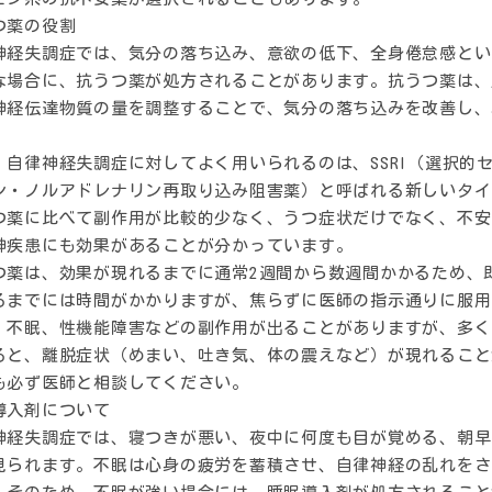
つ薬の役割
神経失調症では、気分の落ち込み、意欲の低下、全身倦怠感とい
な場合に、抗うつ薬が処方されることがあります。抗うつ薬は、
神経伝達物質の量を調整することで、気分の落ち込みを改善し、
、自律神経失調症に対してよく用いられるのは、SSRI（選択的セ
ン・ノルアドレナリン再取り込み阻害薬）と呼ばれる新しいタイ
つ薬に比べて副作用が比較的少なく、うつ症状だけでなく、不安
神疾患にも効果があることが分かっています。
つ薬は、効果が現れるまでに通常2週間から数週間かかるため、
るまでには時間がかかりますが、焦らずに医師の指示通りに服用
、不眠、性機能障害などの副作用が出ることがありますが、多く
ると、離脱症状（めまい、吐き気、体の震えなど）が現れること
も必ず医師と相談してください。
導入剤について
神経失調症では、寝つきが悪い、夜中に何度も目が覚める、朝早
見られます。不眠は心身の疲労を蓄積させ、自律神経の乱れをさ