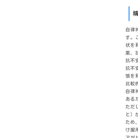
自律
す。
状を
薬、
抗不
抗不
張を
比較
自律
ある
ただ
と）
ため
け服
アゼ