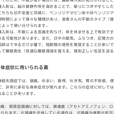
。そのため、不眠が強い場合には、睡眠導入剤が処方されること
導入剤は、脳の鎮静作用を高めることで、眠りにつきやすくした
こちらも抗不安薬と同様に、ベンゾジアゼピン系や非ベンゾジア
続時間によって様々な種類があり、患者さんの不眠のタイプ（寝
によって使い分けられます。
導入剤は、不眠による苦痛を和らげ、体を休ませる上で有効です
める可能性があります。また、日中の眠気、ふらつき、記憶力の
医師はできるだけ少量で、短期間の使用を推奨することが多いで
して睡眠衛生（快適な睡眠環境を整える、規則正しい生活を送る
身体症状に用いられる薬
神経失調症では、頭痛、めまい、動悸、吐き気、胃の不快感、便
ど、非常に多彩な身体症状が現れます。これらの症状に対しては
れることがあります。
痛:
緊張型頭痛に対しては、鎮痛薬（アセトアミノフェン、ロ
いられます。片頭痛を合併している場合は、片頭痛治療薬が処方