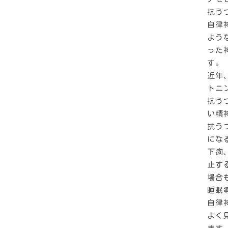
抗う
自律
よう
った
す。
近年
トニ
抗う
い精
抗う
にな
下痢
止す
場合
睡眠
自律
よく