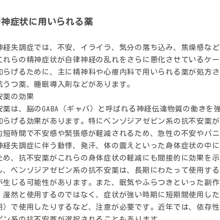
精神症状に用いられる薬
神経失調症では、不安、イライラ、気分の落ち込み、焦燥感など
これらの精神症状が自律神経の乱れをさらに悪化させているケー
和らげるために、主に精神科や心療内科で用いられる薬が処方さ
抗うつ薬、睡眠導入剤などがあります。
安薬の効果
安薬は、脳のGABA（ギャバ）と呼ばれる神経伝達物質の働きを
和らげる効果があります。特にベンゾジアゼピン系の抗不安薬が
的短時間で不安感や緊張感が軽減されるため、急性の不安やパニ
神経失調症に伴う動悸、発汗、体の震えといった身体症状の中に
ため、抗不安薬がこれらの身体症状の軽減にも間接的に効果を示
し、ベンゾジアゼピン系の抗不安薬は、長期にわたって使用する
が生じる可能性があります。また、眠気やふらつきといった副作
、漫然と使用するのではなく、症状が強い時期に短期間使用した
用）で使用したりするなど、注意が必要です。近年では、依存性
ピン系の抗不安薬が選択されることもあります。