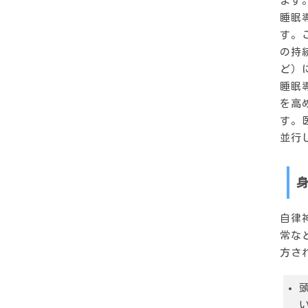
ます
睡眠
す。
の持
ど）
睡眠
を高
す。
並行
自律
常な
方さ
頭