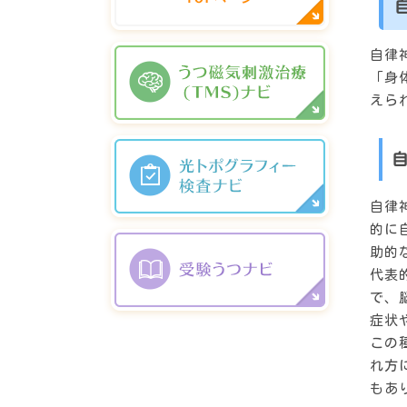
自律
「身
えら
自律
的に
助的
代表
で、
症状
この
れ方
もあ