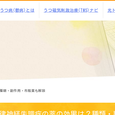
うつ病(鬱病)とは
うつ磁気刺激治療(TMS)ナビ
光
種類・副作用・市販薬も解説
律神経失調症の薬の効果は？種類・