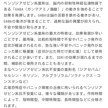
ベンゾジアゼピン系薬剤は、脳内の抑制性神経伝達物質で
ある「GABA（ガンマアミノ酪酸）」の働きを強めることで
効果を発揮します。GABAは脳の活動を鎮める働きがあり、
GABAの働きが強まることで、過剰な脳の興奮が抑えられ、
不安や緊張が和らぎます。
ベンゾジアゼピン系薬剤の最大の特徴は、効果発現が早い
ことです。服用後、比較的短時間で不安やパニック発作の
症状が軽減されるため、急な強い不安やパニック発作が起
こった際に頓服薬（症状が出た時だけ飲む薬）として使用
されることが多いです。また、SSRIの効果が現れるまでの
間、補助的に使用されることもあります。
主なベンゾジアゼピン系抗不安薬の薬剤名（ジアゼパム/
セルシン・ホリゾン、アルプラゾラム/ソラナックス・コ
ンスタンなど）
広場恐怖症やパニック障害の治療に用いられるベンゾジア
ゼピン系抗不安薬には、様々な種類があります。作用時間
によって、短時間型、中間時間型、長時間型などに分類さ
れます。