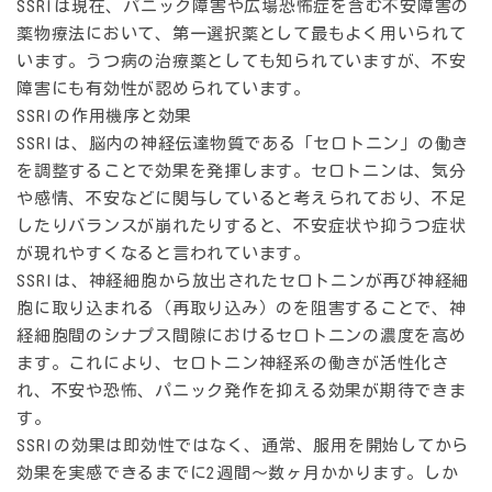
SSRIは現在、パニック障害や広場恐怖症を含む不安障害の
薬物療法において、第一選択薬として最もよく用いられて
います。うつ病の治療薬としても知られていますが、不安
障害にも有効性が認められています。
SSRIの作用機序と効果
SSRIは、脳内の神経伝達物質である「セロトニン」の働き
を調整することで効果を発揮します。セロトニンは、気分
や感情、不安などに関与していると考えられており、不足
したりバランスが崩れたりすると、不安症状や抑うつ症状
が現れやすくなると言われています。
SSRIは、神経細胞から放出されたセロトニンが再び神経細
胞に取り込まれる（再取り込み）のを阻害することで、神
経細胞間のシナプス間隙におけるセロトニンの濃度を高め
ます。これにより、セロトニン神経系の働きが活性化さ
れ、不安や恐怖、パニック発作を抑える効果が期待できま
す。
SSRIの効果は即効性ではなく、通常、服用を開始してから
効果を実感できるまでに2週間〜数ヶ月かかります。しか