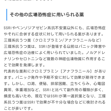
その他の広場恐怖症に用いられる薬
SSRIやベンゾジアゼピン系抗不安薬以外にも、広場恐怖症
やそれに合併する症状に対して用いられる薬があります。
三環系抗うつ薬（クロミプラミン/アナフラニールなど）
三環系抗うつ薬は、SSRIが登場する以前はパニック障害や
広場恐怖症の治療によく用いられていました。ノルアドレ
ナリンやセロトニンなど複数の神経伝達物質に作用するこ
とで効果を発揮します。
代表的な薬剤にクロミプラミン [アナフラニール] があり
ます。パニック発作や予期不安に対して効果が期待できま
す。しかし、口渇、便秘、排尿困難、立ちくらみ、心電図
異常、体重増加など、SSRIと比べて副作用の種類が多く、
頻度も高いため、現在ではSSRIが第一選択薬となり、三環
系抗うつ薬はSSRIで効果が不十分な場合などに検討される
ことが多いです。