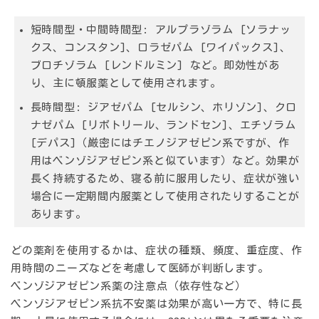
短時間型・中間時間型:
アルプラゾラム [ソラナッ
クス、コンスタン]、ロラゼパム [ワイパックス]、
ブロチゾラム [レンドルミン] など。即効性があ
り、主に頓服薬として使用されます。
長時間型:
ジアゼパム [セルシン、ホリゾン]、クロ
ナゼパム [リボトリール、ランドセン]、エチゾラム
[デパス]（厳密にはチエノジアゼピン系ですが、作
用はベンゾジアゼピン系と似ています）など。効果が
長く持続するため、寝る前に服用したり、症状が強い
場合に一定期間内服薬として使用されたりすることが
あります。
どの薬剤を使用するかは、症状の種類、頻度、重症度、作
用時間のニーズなどを考慮して医師が判断します。
ベンゾジアゼピン系薬の注意点（依存性など）
ベンゾジアゼピン系抗不安薬は効果が高い一方で、特に長