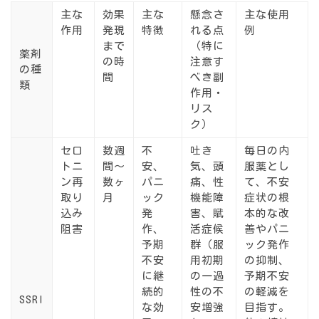
主な
効果
主な
懸念さ
主な使用
作用
発現
特徴
れる点
例
まで
（特に
薬剤
の時
注意す
の種
間
べき副
類
作用・
リス
ク）
セロ
数週
不
吐き
毎日の内
トニ
間〜
安、
気、頭
服薬とし
ン再
数ヶ
パニ
痛、性
て、不安
取り
月
ック
機能障
症状の根
込み
発
害、賦
本的な改
阻害
作、
活症候
善やパニ
予期
群（服
ック発作
不安
用初期
の抑制、
に継
の一過
予期不安
続的
性の不
の軽減を
SSRI
な効
安増強
目指す。