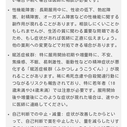
い場合や続く場合は医師に相談が必要です。
性機能障害:
長期服用中に、性欲の低下、勃起障
害、射精障害、オーガズム障害などの性機能に関する
副作用が現れることがあります。相談しにくいことか
もしれませんが、生活の質に関わる重要な問題である
ため、もし症状があれば医師に正直に伝えましょう。
他の薬剤への変更などで対処できる場合があります。
賦活症候群:
特に服用開始初期や増量時に、不安、
焦燥感、不眠、易刺激性、衝動性などの精神症状が悪
化する「賦活症候群（ふかつしょうこうぐん）」が現
れることがあります。稀に希死念慮や自殺関連行動に
つながるリスクも報告されており、特に若年者（18
歳未満や24歳未満）では注意が必要です。服用開始
後や増量後にこのような症状が現れた場合は、速やか
に医師に連絡してください。
自己判断での中止・減量:
症状が改善したからとい
って、自己判断で薬を中止したり、量を減らしたりす