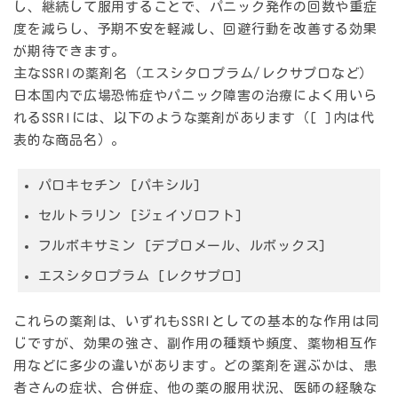
し、継続して服用することで、パニック発作の回数や重症
度を減らし、予期不安を軽減し、回避行動を改善する効果
が期待できます。
主なSSRIの薬剤名（エスシタロプラム/レクサプロなど）
日本国内で広場恐怖症やパニック障害の治療によく用いら
れるSSRIには、以下のような薬剤があります（[ ]内は代
表的な商品名）。
パロキセチン
[パキシル]
セルトラリン
[ジェイゾロフト]
フルボキサミン
[デプロメール、ルボックス]
エスシタロプラム
[レクサプロ]
これらの薬剤は、いずれもSSRIとしての基本的な作用は同
じですが、効果の強さ、副作用の種類や頻度、薬物相互作
用などに多少の違いがあります。どの薬剤を選ぶかは、患
者さんの症状、合併症、他の薬の服用状況、医師の経験な