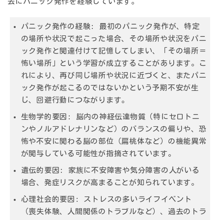
去にパニック発作を経験しています。
パニック発作の経験:
最初のパニック発作が、特定
の場所や状況で起こった場合、その場所や状況をパニ
ック発作と関連付けて記憶してしまい、「その場所＝
怖い場所」という学習が成立することがあります。こ
れにより、再び同じ場所や状況に近づくと、またパニ
ック発作が起こるのではないかという予期不安が生
じ、回避行動につながります。
生物学的要因:
脳内の神経伝達物質（特にセロトニ
ンやノルアドレナリンなど）のバランスの偏りや、恐
怖や不安に関わる脳の部位（扁桃体など）の機能異常
が関与している可能性が指摘されています。
遺伝的要因:
家族に不安障害や気分障害の人がいる
場合、発症リスクが高まることが知られています。
心理社会的要因:
ストレスの多いライフイベント
（喪失体験、人間関係のトラブルなど）、過去のトラ