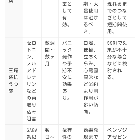
薬
薬と
期・大
現れるま
して
量使用
でのつな
有
は避け
ぎとして
効。
るべ
短期間使
き。
用。
セロ
数週
パニ
口渇、
SSRIで効
トニ
間〜
ック
便秘、
果が不十
ン、
数ヶ
発作
立ちく
分な場合
ノル
月
や予
らみ、
などに検
三環
アド
期不
心電図
討され
系抗
レナ
安に
異常な
る。
うつ
リン
効果
どSSRI
薬
など
あ
より副
の再
り。
作用が
取り
多い傾
込み
向。
阻害
GABA
数
依存
効果発
ベンゾジ
系以
日〜
性の
現まで
アゼピン