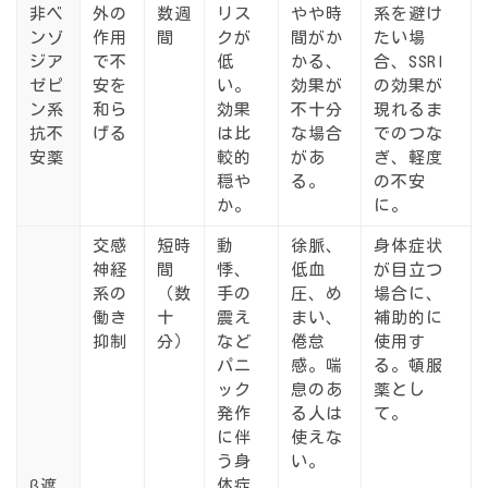
非ベ
外の
数週
リス
やや時
系を避け
ンゾ
作用
間
クが
間がか
たい場
ジア
で不
低
かる、
合、SSRI
ゼピ
安を
い。
効果が
の効果が
ン系
和ら
効果
不十分
現れるま
抗不
げる
は比
な場合
でのつな
安薬
較的
があ
ぎ、軽度
穏や
る。
の不安
か。
に。
交感
短時
動
徐脈、
身体症状
神経
間
悸、
低血
が目立つ
系の
（数
手の
圧、め
場合に、
働き
十
震え
まい、
補助的に
抑制
分）
など
倦怠
使用す
パニ
感。喘
る。頓服
ック
息のあ
薬とし
発作
る人は
て。
に伴
使えな
う身
い。
β遮
体症