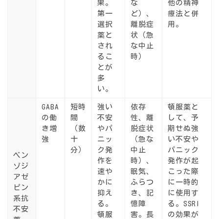
果。
な
他の精神
第一
ど）、
療法と併
選択
離脱症
用。
薬と
状（急
され
な中止
るこ
時）
とが
多
い。
GABA
短時
強い
依存
頓服薬と
の働
間
不安
性、離
して、予
き増
（数
やパ
脱症状
期せぬ強
強
十
ニッ
（急な
い不安や
分）
ク発
中止
パニック
ベン
作を
時）
、
発作が起
ゾジ
速や
眠気、
こった際
アゼ
かに
ふらつ
に一時的
ピン
抑え
き、記
に使用す
系抗
る。
憶障
る。SSRI
不安
頓服
害。長
の効果が