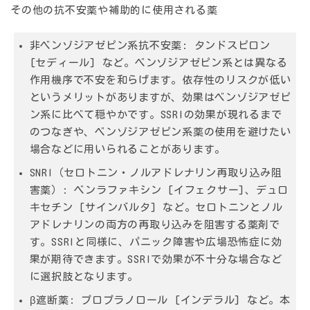
その他の抗不安薬や補助的に使用される薬
非ベンゾジアゼピン系抗不安薬:
タンドスピロン
[セディール] など。ベンゾジアゼピン系とは異なる
作用機序で不安を和らげます。依存性のリスクが低い
というメリットがありますが、効果はベンゾジアゼピ
ン系に比べて穏やかです。SSRIの効果が現れるまで
のつなぎや、ベンゾジアゼピン系薬の使用を避けたい
場合などに用いられることがあります。
SNRI（セロトニン・ノルアドレナリン再取り込み阻
害薬）:
ベンラファキシン [イフェクサー]、デュロ
キセチン [サインバルタ] など。セロトニンとノル
アドレナリンの両方の再取り込みを阻害する薬剤で
す。SSRIと同様に、パニック障害や広場恐怖症に効
果が期待できます。SSRIで効果が不十分な場合など
に選択肢となります。
β遮断薬:
プロプラノロール [インデラル] など。本