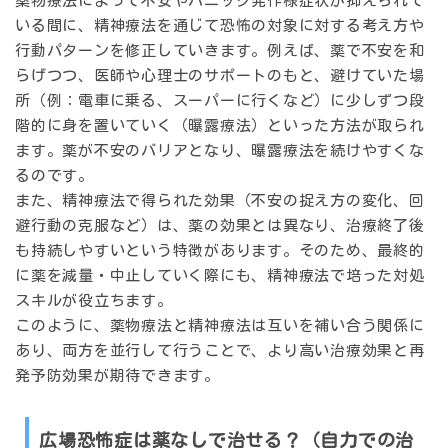
薬物療法によって不安やパニック発作様症状が抑えられて
いる間に、精神療法を通じて恐怖の対象に対する考え方や
行動パターンを修正していきます。例えば、薬で不安を和
らげつつ、医師や心理士のサポートのもと、避けていた場
所（例：電車に乗る、スーパーに行くなど）に少しずつ段
階的に身を置いていく（曝露療法）といった方法が取られ
ます。薬が不安のバリアとなり、曝露療法を続けやすくな
るのです。
また、精神療法で得られた効果（不安の捉え方の変化、回
避行動の克服など）は、薬の効果とは異なり、治療終了後
も持続しやすいという特徴があります。そのため、最終的
に薬を減量・中止していく際にも、精神療法で培った対処
スキルが役立ちます。
このように、薬物療法と精神療法は互いを補い合う関係に
あり、両方を並行して行うことで、より高い治療効果と再
発予防効果が期待できます。
広場恐怖症は薬なしで治せる？（自力での治