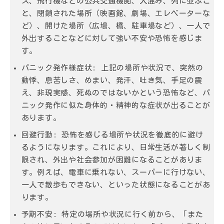
ス、飛行機などの公共交通機関、人混み、列に並ぶこ
と、閉鎖された場所（映画館、劇場、エレベーターな
ど）、開けた場所（広場、橋、駐車場など）、一人で
外出することなどに対して強い不安や恐怖を感じま
す。
パニック発作様症状:
上記の場所や状況で、突然の
動悸、息苦しさ、めまい、発汗、吐き気、手足の震
え、非現実感、死ぬのではないかという恐怖など、パ
ニック発作に似た身体的・精神的な症状が出ることが
あります。
回避行動:
恐怖を感じる場所や状況を徹底的に避け
るようになります。これにより、日常生活が著しく制
限され、外出や社会参加が困難になることがありま
す。例えば、電車に乗れない、スーパーに行けない、
一人で散歩もできない、といった状態になることがあ
ります。
予期不安:
特定の場所や状況に行く前から、「また