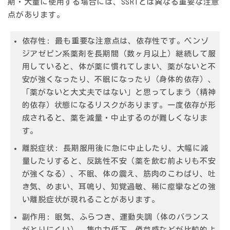
期・大量に使用する場合には、SSRIとは異なる重要な注意
点があります。
依存性:
最も重要な注意点は、依存性です。ベンゾ
ジアゼピン系薬剤を長期間（数ヶ月以上）継続して服
用していると、体が薬に慣れてしまい、薬がないと不
安が強くなったり、不眠になったり（身体的依存）、
「薬がないと大丈夫ではない」と思ってしまう（精神
的依存）状態になるリスクがあります。一度依存が形
成されると、薬を減量・中止するのが難しくなりま
す。
離脱症状:
長期服用後に急に中止したり、大幅に減
量したりすると、反跳性不安（薬を飲む前よりも不安
が強くなる）、不眠、体の震え、筋肉のこわばり、吐
き気、めまい、耳鳴り、知覚過敏、稀に痙攣などの強
い離脱症状が現れることがあります。
副作用:
眠気、ふらつき、運動失調（体のバランス
がとりにくい）、集中力低下、倦怠感などが比較的よ