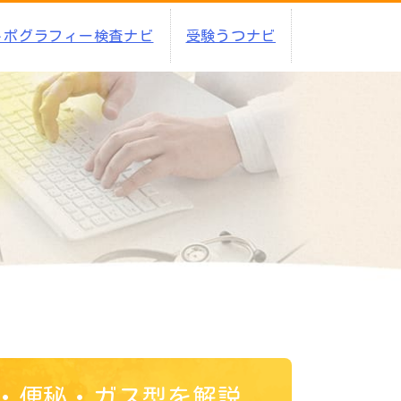
トポグラフィー検査ナビ
受験うつナビ
・便秘・ガス型を解説