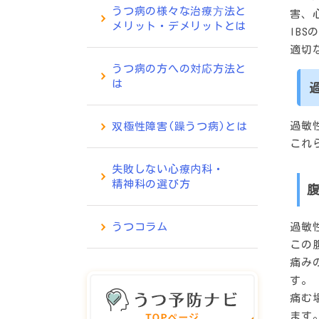
うつ病の様々な治療⽅法と
害、
メリット・デメリットとは
IB
適切
うつ病の方への対応方法と
は
過敏
双極性障害(躁うつ病)とは
これ
失敗しない心療内科・
精神科の選び方
過敏
うつコラム
この
痛み
す。
痛む
ます