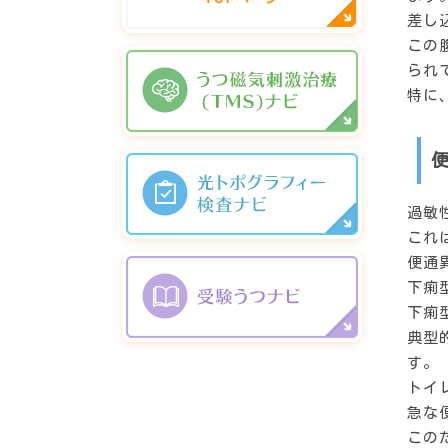
差し
この
られ
特に
過敏
これ
便通
下痢
下痢
典型
す。
トイ
急な
この