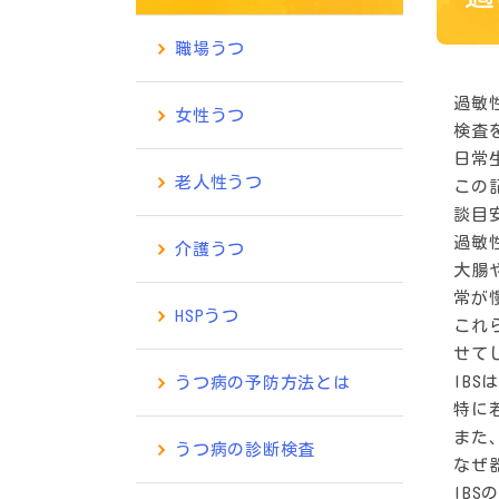
職場うつ
過敏
女性うつ
検査
日常
老人性うつ
この
談目
過敏性
介護うつ
大腸
常が
HSPうつ
これ
せて
IB
うつ病の予防方法とは
特に
また
うつ病の診断検査
なぜ
IB