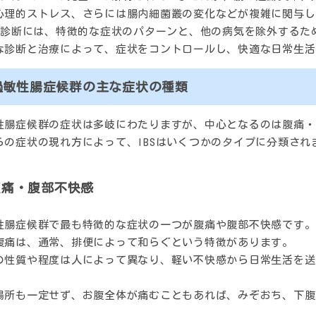
心理的ストレス、さらには腸内細菌叢の変化などが複雑に関与し
Sの診断には、特徴的な症状のパターンと、他の病気を除外するた
な診断と治療によって、症状をコントロールし、快適な日常生活
過敏性腸症候群の主な症状の種類
性腸症候群の症状は多岐にわたりますが、中心となるのは腹痛・
らの症状の現れ方によって、IBSはいくつかのタイプに分類され
腹痛・腹部不快感
性腸症候群で最も特徴的な症状の一つが腹痛や腹部不快感です。
腹痛は、通常、排便によって和らぐという特徴があります。
の性質や程度は人によって異なり、軽い不快感から日常生活を送
場所も一定せず、お腹全体が痛むこともあれば、みぞおち、下腹
。