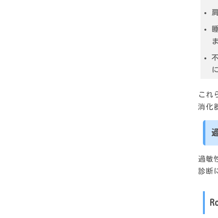
これ
消化
過敏
診断
R