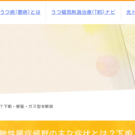
うつ病(鬱病)とは
うつ磁気刺激治療(TMS)ナビ
光
？下痢・便秘・ガス型を解説
敏性腸症候群の主な症状とは？下痢