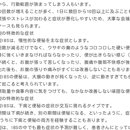
から、行動範囲が狭まってしまう人もいます。
の回数が増えることが多く、1日に数回から10回以上に及ぶこと
緊張やストレスが加わると症状が悪化しやすいため、大事な会議
ケースも見られます。
型の特徴的な症状
型IBSは、慢性的な便秘を主な症状とします。
回数が減るだけでなく、ウサギの糞のようなコロコロした硬い便
時に強くいきまなければならなかったり、便が出きらない感じ（
が続くと、お腹が張って苦しくなったり、腹痛や腹部不快感が強
出た後も、お腹の張りや痛みがすぐには改善しないこともありま
型IBSの便秘は、大腸の動きが鈍くなったり、逆に動きすぎて
て起こると考えられています。
摂取量や食事内容に気をつけても、なかなか改善しない頑固な便
型の特徴的な症状
型IBSは、下痢と便秘の症状が交互に現れるタイプです。
期間は下痢が続き、別の期間は便秘になる、といったように、症
のうちに下痢と便秘の両方を経験することもあります。
型は、IBSの中でも最も症状の予測が難しく、患者さんにとっ