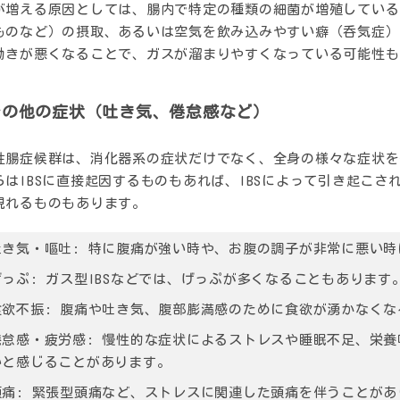
が増える原因としては、腸内で特定の種類の細菌が増殖しているこ
ものなど）の摂取、あるいは空気を飲み込みやすい癖（呑気症）
動きが悪くなることで、ガスが溜まりやすくなっている可能性も
その他の症状（吐き気、倦怠感など）
性腸症候群は、消化器系の症状だけでなく、全身の様々な症状を
らはIBSに直接起因するものもあれば、IBSによって引き起こ
現れるものもあります。
吐き気・嘔吐
: 特に腹痛が強い時や、お腹の調子が非常に悪い
げっぷ
: ガス型IBSなどでは、げっぷが多くなることもあります
食欲不振
: 腹痛や吐き気、腹部膨満感のために食欲が湧かなく
倦怠感・疲労感
: 慢性的な症状によるストレスや睡眠不足、栄
いと感じることがあります。
頭痛
: 緊張型頭痛など、ストレスに関連した頭痛を伴うことがあ