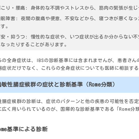
肩こり・腰痛
: 身体的な不調やストレスから、筋肉の緊張が生
睡眠障害
: 夜間の腹痛や便意、不安などから、寝つきが悪くな
ます。
不安・抑うつ
: 慢性的な症状や、いつ症状が出るか分からない
になったりすることがあります。
らの全身症状は、IBSの診断基準には含まれませんが、患者さ
器症状だけでなく、これらの全身症状についても医師に相談する
過敏性腸症候群の症状と診断基準（Rome分類）
性腸症候群の診断は、症状のパターンと他の疾患の可能性を否定
に広く用いられているのが、国際的な診断基準である「Rome分
ome基準による診断