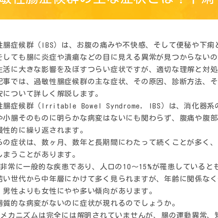
性腸症候群（IBS）は、お腹の痛みや不快感、そして便秘や下
をしても腸に炎症や潰瘍などの目に見える異常が見つからないの
生活に大きな影響を及ぼすつらい症状ですが、適切な理解と対処
記事では、過敏性腸症候群の主な症状、その原因、診断方法、そ
安について詳しく解説します。
腸症候群（Irritable Bowel Syndrome, IBS）は、
や小腸そのものに明らかな病変はないにも関わらず、腹痛や腹部
慢性的に繰り返されます。
らの症状は、数ヶ月、数年と長期間にわたって続くことが多く、
しまうことがあります。
Sは非常に一般的な疾患であり、人口の10〜15%が罹患している
若い世代から中年層にかけて多く見られますが、年齢に関係なく
、男性よりも女性にやや多い傾向があります。
器質的な病変がないのに症状が現れるのでしょうか。
Sのメカニズムは完全には解明されていませんが、腸の運動異常