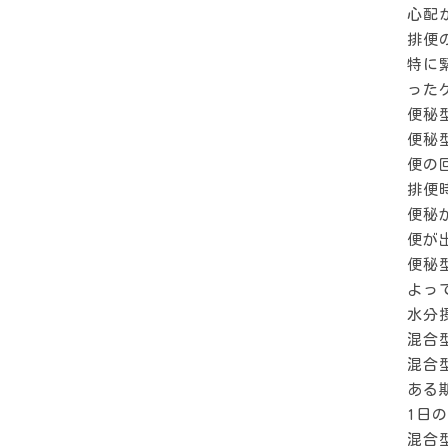
心配
排便
特に
った
便秘
便秘
便の
排便
便秘
便が
便秘
よっ
水分
混合
混合
ある
1日
混合