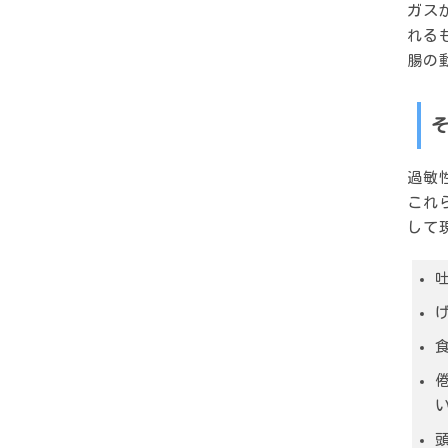
ガス
れる
腸の
過敏
これ
して