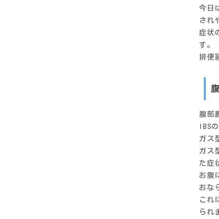
今日
され
症状
す。
排便
腹部
IB
ガス
ガス
た症
お腹
おな
これ
られ