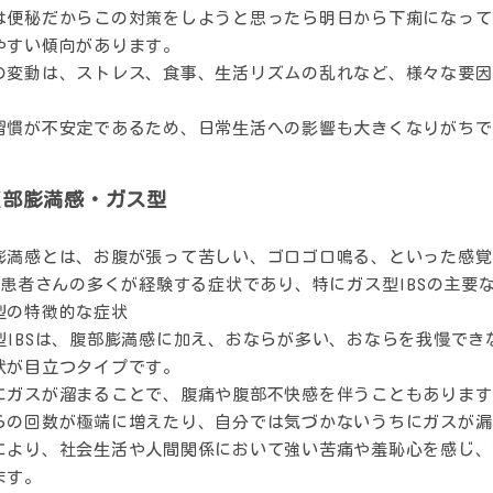
は便秘だからこの対策をしようと思ったら明日から下痢になって
やすい傾向があります。
の変動は、ストレス、食事、生活リズムの乱れなど、様々な要因
習慣が不安定であるため、日常生活への影響も大きくなりがちで
腹部膨満感・ガス型
膨満感とは、お腹が張って苦しい、ゴロゴロ鳴る、といった感覚
Sの患者さんの多くが経験する症状であり、特にガス型IBSの主要
型の特徴的な症状
型IBSは、腹部膨満感に加え、おならが多い、おならを我慢で
状が目立つタイプです。
にガスが溜まることで、腹痛や腹部不快感を伴うこともあります
らの回数が極端に増えたり、自分では気づかないうちにガスが漏
により、社会生活や人間関係において強い苦痛や羞恥心を感じ、
ます。