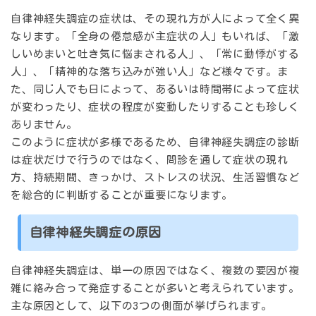
自律神経失調症の症状は、
その現れ方が人によって全く異
なります
。「全身の倦怠感が主症状の人」もいれば、「激
しいめまいと吐き気に悩まされる人」、「常に動悸がする
人」、「精神的な落ち込みが強い人」など様々です。ま
た、同じ人でも日によって、あるいは時間帯によって症状
が変わったり、症状の程度が変動したりすることも珍しく
ありません。
このように症状が多様であるため、自律神経失調症の診断
は症状だけで行うのではなく、問診を通して
症状の現れ
方、持続期間、きっかけ、ストレスの状況、生活習慣
など
を総合的に判断することが重要になります。
自律神経失調症の原因
自律神経失調症は、単一の原因ではなく、複数の要因が複
雑に絡み合って発症することが多いと考えられています。
主な原因として、以下の3つの側面が挙げられます。