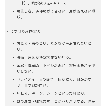
ー球）、物が飲み込みにくい。
息苦しさ
: 深呼吸ができない、息が吸えない感
じ。
その他の身体症状
:
肩こり・首のこり
: なかなか解消されないこ
り。
腰痛
: 原因が特定できない痛み。
頻尿・残尿感
: トイレが近い、排尿後もスッキ
リしない。
ドライアイ・目の疲れ
: 目が乾く、目がかす
む、目の奥が痛い。
耳鳴り
: キーン、ジーンといった耳鳴り。
口の渇き・味覚異常
: 口がパサパサする、味が