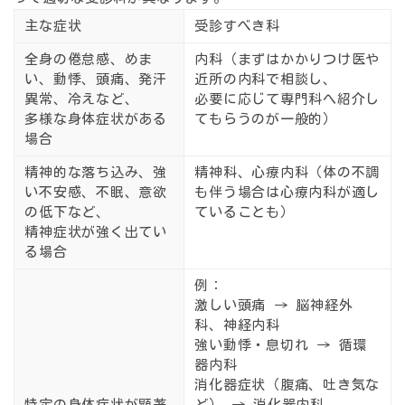
主な症状
受診すべき科
全身の倦怠感、めま
内科
（まずはかかりつけ医や
い、動悸、頭痛、発汗
近所の内科で相談し、
異常、冷えなど、
必要に応じて専門科へ紹介し
多様な身体症状がある
てもらうのが一般的）
場合
精神的な落ち込み、強
精神科、心療内科
（体の不調
い不安感、不眠、意欲
も伴う場合は心療内科が適し
の低下など、
ていることも）
精神症状が強く出てい
る場合
例：
激しい頭痛 → 脳神経外
科、神経内科
強い動悸・息切れ → 循環
器内科
消化器症状（腹痛、吐き気な
特定の身体症状が顕著
ど） → 消化器内科