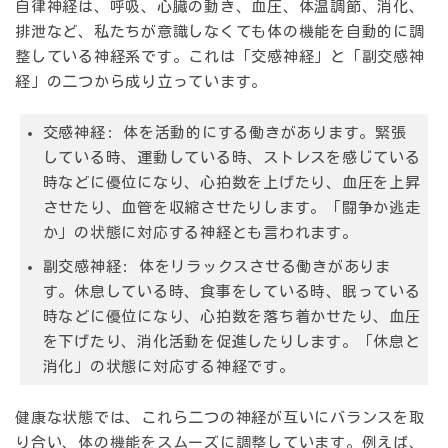
自律神経は、
呼吸、心臓の動き、血圧、体温調節、消化、
排泄
など、私たちが意識しなくても体の機能を自動的に調
整している神経系です。これは
「交感神経」
と
「副交感神
経」
の二つから成り立っています。
交感神経
: 体を活動的にする働きがあります。緊張
している時、運動している時、ストレスを感じている
時などに優位になり、心拍数を上げたり、血圧を上昇
させたり、血管を収縮させたりします。「闘争か逃走
か」の状態に対応する神経とも言われます。
副交感神経
: 体をリラックスさせる働きがありま
す。休息している時、食事をしている時、眠っている
時などに優位になり、心拍数を落ち着かせたり、血圧
を下げたり、消化活動を促進したりします。「休息と
消化」の状態に対応する神経です。
健康な状態では、これら二つの神経が互いにバランスを取
り合い、体の機能をスムーズに調整しています。例えば、