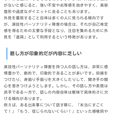
がないと感じると、強い不安や劣等感を抱きやすく、美容
整形や過度なダイエットに走ることもあります。
外見を重視すること自体は多くの人に見られる傾向です
が、演技性パーソナリティ障害の場合は、それが
自己肯定
感を得るための主要な手段
となり、注目を集めるために外
見を「道具」として利用するという特徴があります。
話し方が印象的だが内容に乏しい
演技性パーソナリティ障害を持つ人の話し方は、非常に感
情豊かで、劇的で、印象的であることが多いです。抑揚を
つけたり、身振り手振りを大きくしたりして、聞き手の関
心を惹きつけようとします。しかし、その
話し方や表現は
派手である一方で、話しの内容自体は曖昧で具体的さに欠
ける
傾向があります。
例えば、ある出来事について話す際に、「本当にすごく
て！」「もう、信じられないくらい！」といった感嘆詞や