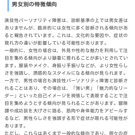
男女別の特徴傾向
演技性パーソナリティ障害は、診断基準の上では男女差は
ありませんが、臨床的には女性に多く診断される傾向があ
ると報告されています。これは、文化的な要因や、症状の
現れ方の違いが影響している可能性があります。
一般的に、女性の場合は、
外見や性的な魅力を利用して注
目を集める
傾向がより顕著に現れることが多いとされてい
ます。服装やメイク、身振り手振りなどが、より女性らし
さを強調し、誘惑的なスタイルになる傾向が見られます。
一方で、男性の場合も演技性パーソナリティ障害と診断さ
れることはあり、その場合は、
「強い男」「魅力的なリー
ダー」といった自己イメージを誇張して表現する
ことで注
目を集めようとする傾向が見られることがあります。冒険
譚や成功談を大げさに語る、筋肉や身体能力をアピールす
るなど、男性らしさを強調する形で症状が現れる可能性が
あります。
ただし、これらはあくまで一般的な傾向であり、個々の症