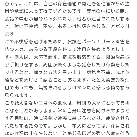
点です。これは、自己の存在価値や肯定感を他者からの注
目や承認によって得ているためです。集団の中にいる時、
会話の中心が自分から外れたり、他者が注目されたりする
と、強い不快感、不安、あるいは嫉妬を感じることがあり
ます。
この不快感を避けるために、演技性パーソナリティ障害を
持つ人は、あらゆる手段を使って注目を集めようとしま
す。例えば、大声で話す、奇抜な服装をする、劇的な身振
り手振りをする、周囲が驚くような話をしたり行動をした
りするなど、様々な方法を用います。病気や不幸、成功体
験などを大げさに語ることもあります。たとえ否定的な注
目であっても、無視されるよりはマシだと感じる傾向すら
見られます。
この絶え間ない注目への欲求は、周囲の人々にとって負担
となることがあります。常に自分に注意を向けさせようと
する言動は、時に過剰で迷惑に感じられたり、疲弊させら
れたりするためです。しかし、本人にとっては、注目され
ない状況は「存在しない」と感じるほどの強い苦痛を伴う