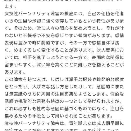
ます。
演技性パーソナリティ障害の根底には、
自己の価値を他者
からの注目や承認に強く依存している
という特性がありま
す。そのため、常に人々の関心を集めようとし、それが叶
わないと不快感や不安を感じやすい傾向があります。感情
表現は豊かで時に劇的ですが、その一方で感情自体は浅
く、めまぐるしく変化することがあります。対人関係にお
いては、相手を魅了しようとする一方で、表面的な関係に
留まりやすく、深い絆を築くことに難しさを抱えることが
あります。
この障害を持つ人は、しばしば派手な服装や挑発的な態度
をとったり、大げさな話し方をしたりして、意図的にまた
は無意識のうちに周囲の注目を集めようとします。性的な
誘惑や挑発的な言動も特徴の一つとして挙げられますが、
これは必ずしも性的な意図に基づくものではなく、注目を
集めるための手段として用いられることがあります。
演技性パーソナリティ障害は、青年期または成人期早期に
発症することが多いとされています。その症状によって、