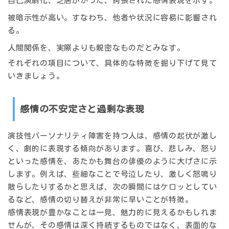
自己演劇化、芝居がかった、誇張された感情表現を示す。
被暗示性が高い。すなわち、他者や状況に容易に影響され
る。
人間関係を、実際よりも親密なものだとみなす。
それぞれの項目について、具体的な特徴を掘り下げて見て
いきましょう。
感情の不安定さと過剰な表現
演技性パーソナリティ障害を持つ人は、感情の起伏が激し
く、劇的に表現する傾向があります。喜び、悲しみ、怒り
といった感情を、あたかも舞台の俳優のように大げさに示
します。例えば、些細なことで号泣したり、激しく怒鳴り
散らしたりするかと思えば、次の瞬間にはケロッとしてい
るなど、感情の切り替えが非常に早いことが特徴。
感情表現が豊かなことは一見、魅力的に見えるかもしれま
せんが、その感情は深く持続するものではなく、
表面的な