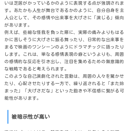
いは芝居がかっているかのように表現する
点が強調されま
す。あたかも人生が舞台であるかのように、自分自身を主
人公として、その感情や出来事を大げさに「演じる」傾向
があります。
例えば、些細な怪我を負った際に、実際の痛みよりもはる
かに苦しそうに大げさに振る舞ったり、日常的な出来事を
まるで映画のワンシーンのようにドラマチックに語ったり
します。これは、単なる感情表現の癖というよりも、
周囲
の感情的な反応を引き出し、注目を集めるための無意識的
な戦略
であると考えられます。
このような自己演劇化された言動は、周囲の人々を驚かせ
たり、心配させたりする一方で、繰り返されると「また始
まった」「大げさだな」といった飽きや不信感に繋がる可
能性があります。
被暗示性が高い