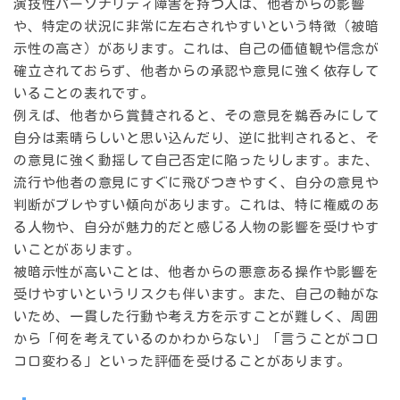
演技性パーソナリティ障害を持つ人は、
他者からの影響
や、特定の状況に非常に左右されやすい
という特徴（被暗
示性の高さ）があります。これは、自己の価値観や信念が
確立されておらず、他者からの承認や意見に強く依存して
いることの表れです。
例えば、他者から賞賛されると、その意見を鵜呑みにして
自分は素晴らしいと思い込んだり、逆に批判されると、そ
の意見に強く動揺して自己否定に陥ったりします。また、
流行や他者の意見にすぐに飛びつきやすく、自分の意見や
判断がブレやすい傾向があります。これは、特に権威のあ
る人物や、自分が魅力的だと感じる人物の影響を受けやす
いことがあります。
被暗示性が高いことは、他者からの悪意ある操作や影響を
受けやすいというリスクも伴います。また、自己の軸がな
いため、一貫した行動や考え方を示すことが難しく、周囲
から「何を考えているのかわからない」「言うことがコロ
コロ変わる」といった評価を受けることがあります。