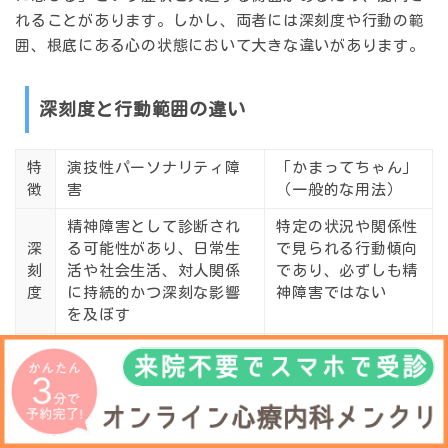
れることがあります。しかし、両者には
深刻度や行動の範
囲、根底にある心の状態
において大きな違いがあります。
深刻度と行動範囲の違い
特
演技性パーソナリティ障
「かまってちゃん」
徴
害
（一般的な用法）
精神障害として診断され
特定の状況や関係性
深
る可能性があり、日常生
で見られる行動傾向
刻
活や社会生活、対人関係
であり、必ずしも精
度
に持続的かつ深刻な影響
神障害ではない
を及ぼす
人間関係全般、仕事、家
主に親しい関係性や
行
庭など、
生活のあらゆる
特定のコミュニティ
動
場面
で症状や行動パター
など、
限定された場
範
ンが現れる
面
で見られることが
囲
多い