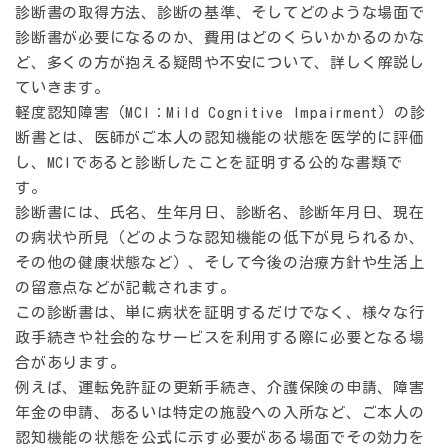
診断書の取得方法、診断の基準、そしてどのような場面で
診断書が必要になるのか、費用はどのくらいかかるのかな
ど、多くの方が抱える疑問や不安について、詳しく解説し
ていきます。
軽度認知障害（MCI：Mild Cognitive Impairment）の診
断書とは、医師がご本人の認知機能の状態を医学的に評価
し、MCIであると診断したことを証明する公的な書類で
す。
診断書には、氏名、生年月日、診断名、診断年月日、現在
の病状や所見（どのような認知機能の低下が見られるか、
その他の健康状態など）、そして今後の治療方針や生活上
の留意点などが記載されます。
この診断書は、単に病状を証明するだけでなく、様々な行
政手続きや社会的なサービスを利用する際に必要となる場
合があります。
例えば、運転免許証の更新手続き、介護保険の申請、障害
年金の申請、あるいは特定の施設への入所など、ご本人の
認知機能の状態を公式に示す必要がある場面でその効力を