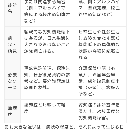
または関連する病名
載、例：アルツハイ
診断
（例：アルツハイマー
マー型認知症、脳血
名
病による軽度認知障害
管性認知症など）
など）
客観的な認知機能低下
日常生活や社会生活
病
はあるが、
日常生活に
に支障をきたす
認知
状・
大きな支障はない
こと
機能低下の具体的な
所見
が強調される。
状態が詳細に記載さ
れる。
運転免許関連、保険告
介護保険申請（必
必要
知、任意後見契約の参
須）、障害年金申
なケ
考など。要介護認定は
請、成年後見制度申
ース
原則対象外。
請（必須）、施設入
所など。
認知症と比較して軽
認知症の診断基準を
重症
度。
満たす、より重度な
度
認知機能障害。
最も大きな違いは、病状の程度と、それによって生じる日