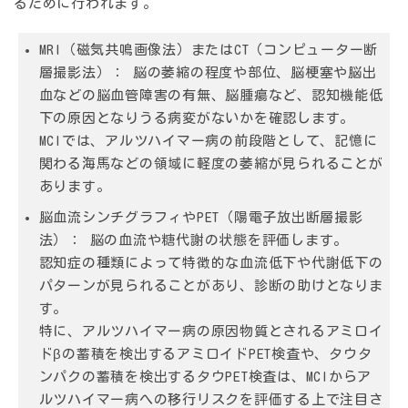
るために行われます。
MRI（磁気共鳴画像法）またはCT（コンピューター断
層撮影法）：
脳の萎縮の程度や部位、脳梗塞や脳出
血などの脳血管障害の有無、脳腫瘍など、認知機能低
下の原因となりうる病変がないかを確認します。
MCIでは、アルツハイマー病の前段階として、記憶に
関わる海馬などの領域に軽度の萎縮が見られることが
あります。
脳血流シンチグラフィやPET（陽電子放出断層撮影
法）：
脳の血流や糖代謝の状態を評価します。
認知症の種類によって特徴的な血流低下や代謝低下の
パターンが見られることがあり、診断の助けとなりま
す。
特に、アルツハイマー病の原因物質とされるアミロイ
ドβの蓄積を検出する
アミロイドPET検査
や、タウタ
ンパクの蓄積を検出する
タウPET検査
は、MCIからア
ルツハイマー病への移行リスクを評価する上で注目さ