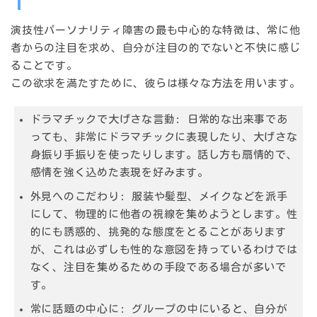
演技性パーソナリティ障害の最も中心的な特徴は、
常に他
者からの注目を求め、自分が注目の的でないと不快に感じ
る
ことです。
この欲求を満たすために、彼らは様々な方法を用います。
ドラマチックで大げさな言動:
日常的な出来事であ
っても、非常にドラマチックに表現したり、大げさな
身振り手振りを使ったりします。話し方も扇情的で、
感情を強く込めた表現を好みます。
外見へのこだわり:
服装や髪型、メイクなどを派手
にして、物理的に他者の視線を集めようとします。性
的にも誘惑的、挑発的な態度をとることがあります
が、これは必ずしも性的な意図を持っているわけでは
なく、注目を集めるための手段である場合が多いで
す。
常に話題の中心に:
グループの中にいると、自分が