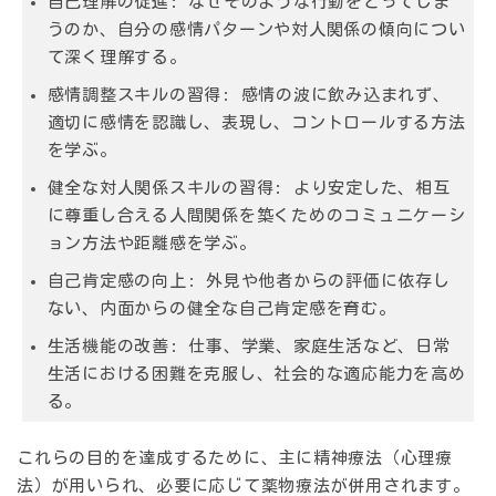
自己理解の促進:
なぜそのような行動をとってしま
うのか、自分の感情パターンや対人関係の傾向につい
て深く理解する。
感情調整スキルの習得:
感情の波に飲み込まれず、
適切に感情を認識し、表現し、コントロールする方法
を学ぶ。
健全な対人関係スキルの習得:
より安定した、相互
に尊重し合える人間関係を築くためのコミュニケーシ
ョン方法や距離感を学ぶ。
自己肯定感の向上:
外見や他者からの評価に依存し
ない、内面からの健全な自己肯定感を育む。
生活機能の改善:
仕事、学業、家庭生活など、日常
生活における困難を克服し、社会的な適応能力を高め
る。
これらの目的を達成するために、主に
精神療法（心理療
法）
が用いられ、必要に応じて
薬物療法
が併用されます。