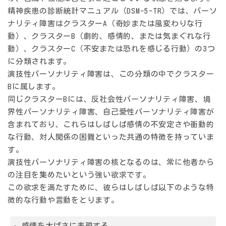
精神疾患の診断統計マニュアル（DSM-5-TR）では、パーソ
ナリティ障害はクラスターA（奇妙または風変わりな行
動）、クラスターB（劇的、感情的、または気まぐれな行
動）、クラスターC（不安または恐れを感じる行動）の3つ
に分類されます。
演技性パーソナリティ障害は、この分類の中で
クラスター
B
に属します。
同じクラスターBには、反社会性パーソナリティ障害、境
界性パーソナリティ障害、自己愛性パーソナリティ障害が
含まれており、これらはしばしば感情の不安定さや衝動的
な行動、対人関係の困難といった共通の特徴を持っていま
す。
演技性パーソナリティ障害の核となるのは、
常に他者から
の注目を集めたいという強い欲求
です。
この欲求を満たすために、彼らはしばしば以下のような特
徴的な行動や言動をとります。
感情を大げさに表現する