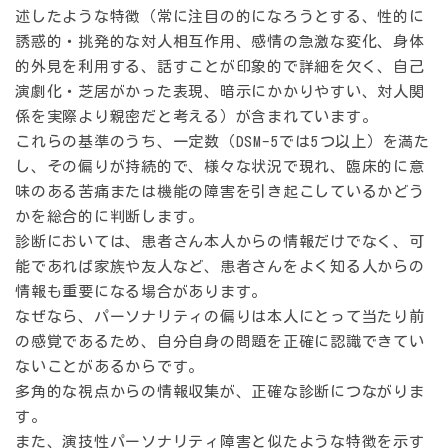
述したような特徴（常に注目の的になろうとする、性的に
誘惑的・挑発的な対人相互作用、感情の急激な変化、身体
的外見を利用する、話すことが印象的で詳細を欠く、自己
演劇化・芝居がかった表現、暗示にかかりやすい、対人関
係を実際より親密だと考える）が含まれています。
これらの基準のうち、一定数（DSM-5では5つ以上）を満た
し、その偏りが持続的で、様々な状況で現れ、臨床的に意
味のある苦痛または機能の障害を引き起こしているかどう
かを総合的に判断します。
診断においては、患者さん本人からの情報だけでなく、可
能であれば
家族や友人など、患者さんをよく知る人からの
情報も重要
になる場合があります。
なぜなら、パーソナリティの偏りは本人にとって当たり前
の感覚であるため、自分自身の問題を正確に認識できてい
ないことがあるからです。
多角的な視点からの情報収集が、正確な診断につながりま
す。
また、演技性パーソナリティ障害と似たような特徴を示す