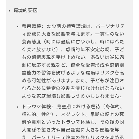
環境的要因
養育環境:
幼少期の養育環境は、パーソナリテ
ィ形成に大きな影響を与えます。
一貫性のない
養育態度
（時には過度に甘やかし、時には冷た
く突き放すなど）、
感情的に不安定な親
、
子ど
もの感情表現を受け止めない、あるいは逆に過
剰に反応する親
など、健全な愛着形成や感情調
整能力の習得を妨げるような環境はリスクを高
める可能性があります。また、
子どもが注目さ
れるために特定の役割を演じなければならない
ような家庭環境も影響しうるかもしれません。
トラウマ体験:
児童期における虐待（身体的、
精神的、性的）、ネグレクト、早期の親との死
別や離別といったトラウマ体験も、その後の対
人関係の築き方や自己認識に大きな影響を与
え、パーソナリティ障害の発症リスクを高める