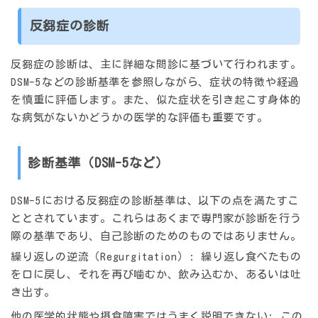
反芻症の診断
反芻症の診断は、主に
詳細な問診
に基づいて行われます。
DSM-5などの診断基準を参照しながら、症状の特徴や経過
を慎重に評価します。また、似た症状を引き起こす身体的
な病気がないかどうかの
医学的な評価
も重要です。
診断基準（DSM-5など）
DSM-5における反芻症の診断基準は、以下の点を満たすこ
ととされています。これらはあくまで専門家が診断を行う
際の基準であり、自己診断のためのものではありません。
繰り返しの逆流（Regurgitation）
: 繰り返し食べたもの
を口に戻し、それを再び噛むか、飲み込むか、あるいは吐
き出す。
他の医学的状態や摂食障害ではうまく説明できない
: この