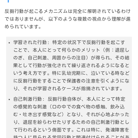
反芻行動が起こるメカニズムは完全に解明されているわけ
ではありませんが、以下のような複数の視点から理解が進
められています。
学習された行動
: 特定の状況下で反芻行動を起こす
ことで、本人にとって何らかのメリット（例：退屈し
のぎ、自己刺激、周囲からの注目）が得られ、その結
果として行動が強化されて繰り返されるようになると
いう考え方です。特に乳幼児期に、泣いている時など
に反芻行動をすることで保護者の注意を引くようにな
り、それが学習されるケースが指摘されています。
自己刺激行動
: 反芻行動自体が、本人にとって特定
の感覚的な刺激（口の中での食べ物の感触、飲み込
む・吐き出す感覚など）となり、それが心地よかった
り、退屈を紛らわせたりするための自己刺激行動とし
て行われるという側面です。これは特に、発達障害を
持つ人に見られる常同行動と関連付けられることがあ