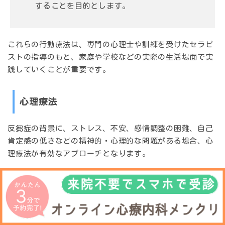
する
ことを目的とします。
これらの行動療法は、専門の心理士や訓練を受けたセラピ
ストの指導のもと、家庭や学校などの実際の生活場面で実
践していくことが重要です。
心理療法
反芻症の背景に、ストレス、不安、感情調整の困難、自己
肯定感の低さなどの
精神的・心理的な問題
がある場合、心
理療法が有効なアプローチとなります。
認知行動療法（CBT）
:
反芻行動に関連する
思考パターンや感情
に焦点
を当て、それらをより適応的なものに変えてい