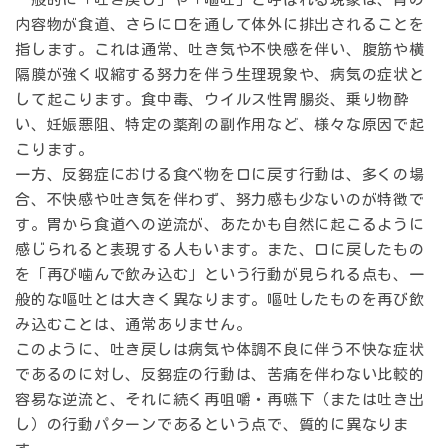
内容物が食道、さらに口を通して体外に排出されることを
指します。これは通常、
吐き気や不快感を伴い
、腹筋や横
隔膜が強く収縮する
努力を伴う
生理現象や、病気の症状と
して起こります。食中毒、ウイルス性胃腸炎、乗り物酔
い、妊娠悪阻、特定の薬剤の副作用など、様々な原因で起
こります。
一方、反芻症における食べ物を口に戻す行動は、多くの場
合、
不快感や吐き気を伴わず
、
努力感も少ない
のが特徴で
す。胃から食道への逆流が、あたかも自然に起こるように
感じられると表現する人もいます。また、口に戻したもの
を「
再び噛んで飲み込む
」という行動が見られる点も、一
般的な嘔吐とは大きく異なります。嘔吐したものを再び飲
み込むことは、通常ありません。
このように、吐き戻しは病気や体調不良に伴う不快な症状
であるのに対し、反芻症の行動は、
苦痛を伴わない比較的
容易な逆流と、それに続く再咀嚼・再嚥下（または吐き出
し）の行動パターン
であるという点で、質的に異なりま