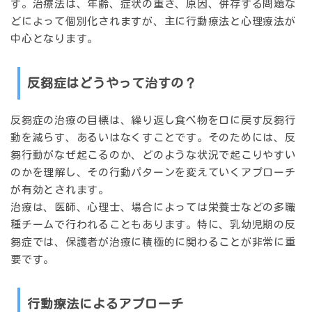
す。治療法は、年齢、症状の重さ、原因、併存する問題な
どによって個別化されますが、主に
行動療法
と
心理療法
が
中心となります。
反芻症はどうやって治すの？
反芻症の治療の目標は、繰り返し食べ物を口に戻す
反芻行
動を減らす、あるいはなくすこと
です。そのためには、反
芻行動がなぜ起こるのか、どのような状況で起こりやすい
のかを理解し、その行動パターンを変えていくアプローチ
が有効とされます。
治療は、医師、心理士、場合によっては栄養士などの
多職
種チーム
で行われることもあります。特に、乳幼児期の反
芻症では、保護者が治療に積極的に関わることが非常に重
要です。
行動療法によるアプローチ