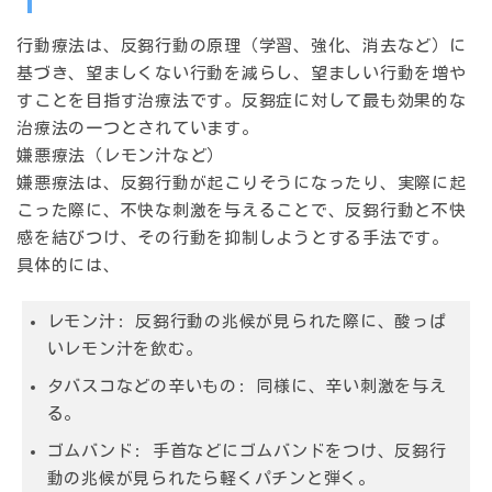
行動療法は、反芻行動の原理（学習、強化、消去など）に
基づき、望ましくない行動を減らし、望ましい行動を増や
すことを目指す治療法です。反芻症に対して
最も効果的な
治療法
の一つとされています。
嫌悪療法（レモン汁など）
嫌悪療法は、反芻行動が起こりそうになったり、実際に起
こった際に、
不快な刺激
を与えることで、反芻行動と不快
感を結びつけ、その行動を抑制しようとする手法です。
具体的には、
レモン汁
: 反芻行動の兆候が見られた際に、酸っぱ
いレモン汁を飲む。
タバスコなどの辛いもの
: 同様に、辛い刺激を与え
る。
ゴムバンド
: 手首などにゴムバンドをつけ、反芻行
動の兆候が見られたら軽くパチンと弾く。