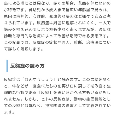
良による嘔吐とは異なり、多くの場合、苦痛を伴わないの
が特徴です。乳幼児から成人まで幅広い年齢層で見られ、
原因は精神的、心理的、発達的な要因など様々であると考
えられています。反芻症は周囲に理解されにくく、一人で
悩みを抱え込んでしまう方も少なくありませんが、適切な
診断と専門的な治療によって改善が期待できる疾患です。
この記事では、反芻症の症状や原因、診断、治療法につい
て詳しく解説します。
反芻症の読み方
反芻症は「
はんすうしょう
」と読みます。この言葉を聞く
と、牛などが一度食べたものを再び口に戻して噛み直す生
理的な行動である「反芻」を思い浮かべる方もいるかもし
れません。しかし、ヒトの反芻症は、動物の生理機能とし
ての反芻とは異なり、
摂食関連の障害
として定義されてい
ます。