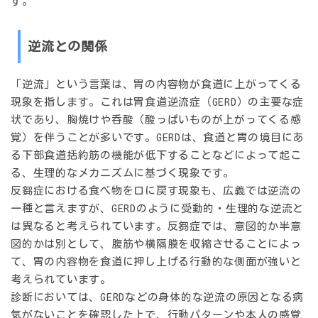
す。
逆流との関係
「逆流」という言葉は、胃の内容物が食道に上がってくる
現象を指します。これは胃食道逆流症（GERD）の主要な症
状であり、胸焼けや呑酸（酸っぱいものが上がってくる感
覚）を伴うことが多いです。GERDは、食道と胃の境目にあ
る下部食道括約筋の機能が低下することなどによって起こ
る、
生理的なメカニズム
に基づく現象です。
反芻症における食べ物を口に戻す現象も、広義では逆流の
一種と言えますが、GERDのように受動的・生理的な逆流と
は異なると考えられています。反芻症では、意図的か半意
図的かは別として、
腹筋や横隔膜を収縮させること
によっ
て、胃の内容物を食道に押し上げる
行動的な側面
が強いと
考えられています。
診断においては、GERDなどの身体的な逆流の原因となる病
気がないことを確認した上で、行動パターンや本人の感覚