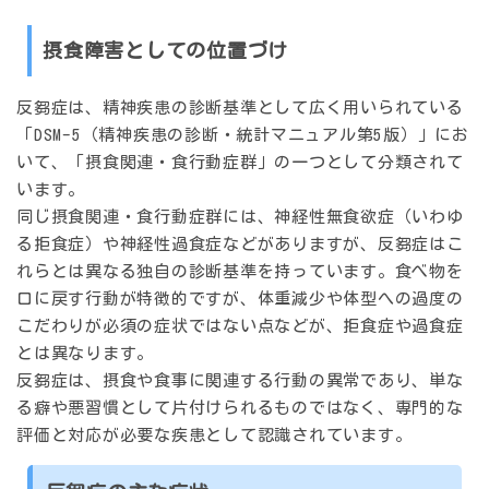
摂食障害としての位置づけ
反芻症は、精神疾患の診断基準として広く用いられている
「
DSM-5（精神疾患の診断・統計マニュアル第5版）
」にお
いて、「
摂食関連・食行動症群
」の一つとして分類されて
います。
同じ摂食関連・食行動症群には、神経性無食欲症（いわゆ
る拒食症）や神経性過食症などがありますが、反芻症はこ
れらとは異なる独自の診断基準を持っています。食べ物を
口に戻す行動が特徴的ですが、体重減少や体型への過度の
こだわりが必須の症状ではない点などが、拒食症や過食症
とは異なります。
反芻症は、摂食や食事に関連する行動の異常であり、単な
る癖や悪習慣として片付けられるものではなく、
専門的な
評価と対応が必要な疾患
として認識されています。