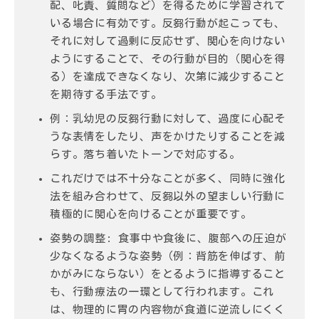
配、叱責、質問など）を得るために学習されて
いる場合に有効です。反芻行動が起こっても、
それに対して過剰に反応せず、
関心を向けない
ようにすることで、その行動が目的（関心を得
る）を達成できなくなり、次第に減少すること
を期待する手法です。
例：乳幼児の反芻行動に対して、過度に心配そ
うな表情をしたり、声をかけたりすることを減
らす。落ち着いたトーンで対応する。
これだけでは不十分なことが多く、同時に強化
法を組み合わせて、反芻以外の望ましい行動に
積極的に関心を向けることが重要です。
姿勢の調整
: 食事中や食後に、腹部への圧迫が
少なくなるような姿勢（例：背筋を伸ばす、前
かがみにならない）をとるように指導すること
も、行動療法の一環として行われます。これ
は、
物理的に胃の内容物が食道に逆流しにくく