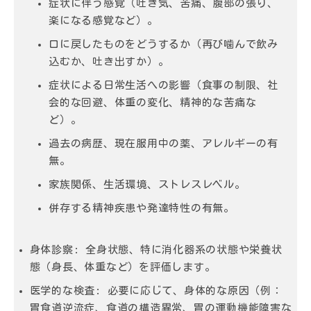
症状に伴う感覚（吐き気、苦痛、腹部の張り、
楽になる感覚など）。
口に戻したものをどうするか（再び噛んで飲み
込むか、吐き出すか）。
症状による日常生活への影響（食事の制限、社
会的な回避、体重の変化、精神的な苦痛な
ど）。
過去の病歴、現在服用中の薬、アレルギーの有
無。
家族関係、生活環境、ストレスレベル。
併存する精神疾患や発達特性の有無。
身体診察
: 全身状態、特に消化器系の状態や栄養状
態（身長、体重など）を評価します。
医学的な検査
: 必要に応じて、身体的な原因（例：
胃食道逆流症、食道の構造異常、胃の運動機能障害な