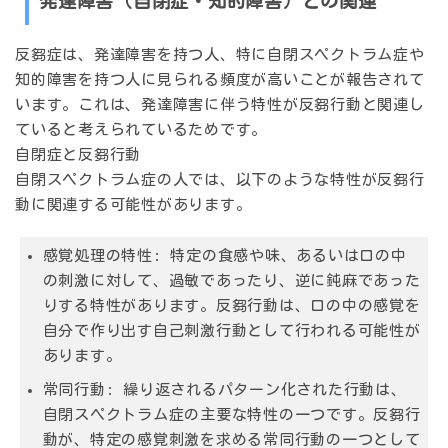
発達障害（自閉症・知的障害）との関連
反芻症は、
発達障害を持つ人
、特に自閉スペクトラム症や
知的障害を持つ人に見られる頻度が高いことが報告されて
います。これは、発達障害に伴う特性が反芻行動と関連し
ていると考えられているためです。
自閉症と反芻行動
自閉スペクトラム症の人では、以下のような特性が反芻行
動に関連する可能性があります。
感覚処理の特性
: 特定の食感や味、あるいは口の中
の刺激に対して、過敏であったり、逆に鈍麻であった
りする特性があります。反芻行動は、口の中の感覚を
自分で作り出す自己刺激行動として行われる可能性が
あります。
常同行動
: 繰り返されるパターン化された行動は、
自閉スペクトラム症の主要な特性の一つです。反芻行
動が、特定の感覚刺激を求める常同行動の一つとして