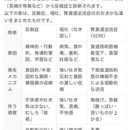
（苦痛の有無など）から反芻症と診断されます。
以下の表は、反芻症、嘔吐、胃食道逆流症のおおまかな違
いをまとめたものです。
反芻症
嘔吐（吐き
胃食道逆流症
特徴
戻し）
(GERD)
精神的・行動
病気、食中
食道括約筋機
原因
的、発達的要
毒、薬剤、
能低下、食習
因、学習など
妊娠など
慣など
発生
意図的/半意
強い吐き気
下部食道括約
メカ
図的な腹部・
反射と腹筋
筋の機能不全
ニズ
横隔膜の収縮
の激しい収
による受動的
ム
縮
な逆流
不快感や吐き
強い吐き
胸焼け、呑酸
伴う
気は少ない、
気、苦痛、
（酸っぱい・
感覚
むしろ「容
不快感
苦いものが上
易」
がる）
比較的少ない
強い努力感
不要