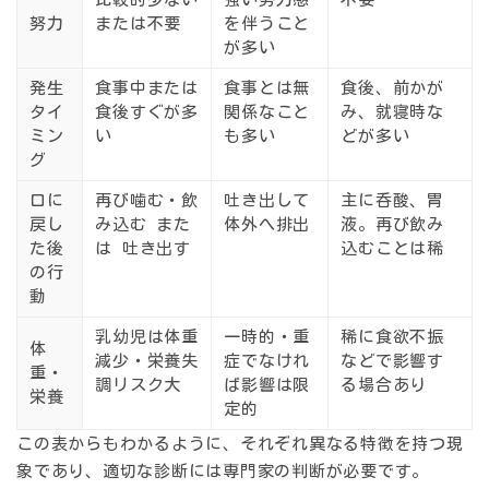
努力
または不要
を伴う
こと
が多い
発生
食事中または
食事とは無
食後、前かが
タイ
食後すぐ
が多
関係なこと
み、就寝時な
ミン
い
も多い
どが多い
グ
口に
再び噛む・飲
吐き出して
主に呑酸、胃
戻し
み込む
また
体外へ排出
液。再び飲み
た後
は 吐き出す
込むことは稀
の行
動
乳幼児は体重
一時的・重
稀に食欲不振
体
減少・栄養失
症でなけれ
などで影響す
重・
調リスク大
ば影響は限
る場合あり
栄養
定的
この表からもわかるように、それぞれ異なる特徴を持つ現
象であり、適切な診断には専門家の判断が必要です。