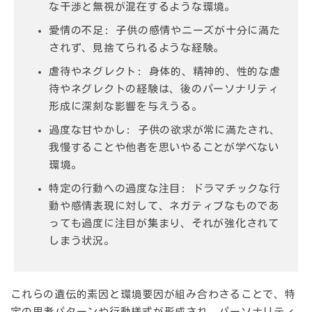
な干渉と無視が混在するような環境。
愛情の不足
: 子供の感情やニーズが十分に満た
されず、見捨てられるような経験。
虐待やネグレクト
: 身体的、精神的、性的な虐
待やネグレクトの経験は、後のパーソナリティ
形成に深刻な影響を与えうる。
過度な甘やかし
: 子供の欲求が常に満たされ、
我慢することや他者を思いやることが学べない
環境。
特定の行動への過度な注目
: ドラマチックな行
動や感情表現に対して、ネガティブなものであ
っても過度に注目が集まり、それが強化されて
しまう状況。
これらの遺伝的素因と環境要因が組み合わさることで、特
定の思考パターンや行動様式が形成され、パーソナリティ