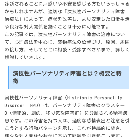
診断されることに戸惑いや不安を感じる方もいらっしゃる
かもしれませんが、適切な「演技性パーソナリティ障害
治療法」によって、症状を改善し、より安定した日常生活
や良好な対人関係を築くことは十分に可能です。
この記事では、演技性パーソナリティ障害の治療につい
て、心理療法を中心に、薬物療法の位置づけ、原因、周囲
の接し方、そしてどこに相談・受診すべきかまで、詳しく
解説していきます。
演技性パーソナリティ障害とは？概要と特
徴
演技性パーソナリティ障害（Histrionic Personality
Disorder: HPD）は、パーソナリティ障害のクラスター
B（情緒的、劇的、移り気な障害群）に分類される精神疾
患です。この障害を持つ人は、過度な感情表出と注意を引
こうとする行動パターンを示し、これが持続的に続き、
様々な対人関係や状況において問題を引き起こします。