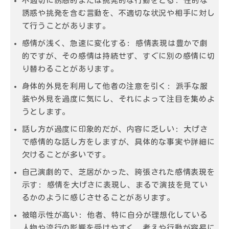
不適切に誘惑的または挑発的な行動をとる
: 性的な
誘惑や挑発を含む言動を、不適切な状況や相手に対し
て行うことがあります。
感情が浅く、急速に変化する
: 感情表現は豊かで劇
的ですが、その感情は持続せず、すぐに別の感情に切
り替わることがあります。
身体的外見を利用して他者の注意を引く
: 派手な服
装や外見を過度に気にし、それによって注目を集めよ
うとします。
話し方が過度に印象的だが、内容に乏しい
: 大げさ
で感情的な話し方をしますが、具体的な事実や詳細に
欠けることが多いです。
自己演劇的で、芝居がかった、誇張された感情表現を
示す
: 感情を大げさに表現し、まるで演技を見てい
るかのように感じさせることがあります。
被暗示性が高い
: 他者、特に自分が理想化している
人物や流行の影響を受けやすく、考えや行動が容易に